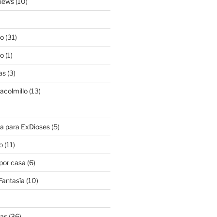
views
(10)
lo
(31)
lo
(1)
as
(3)
lacolmillo
(13)
a para ExDioses
(5)
o
(11)
 por casa
(6)
Fantasía
(10)
nas
(36)