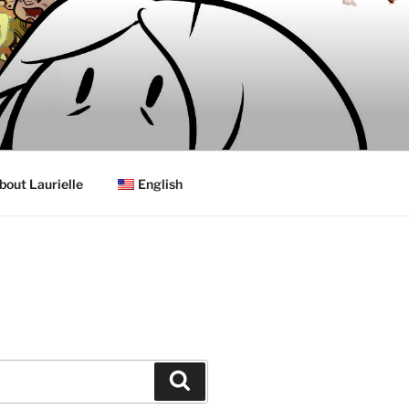
bout Laurielle
English
Search