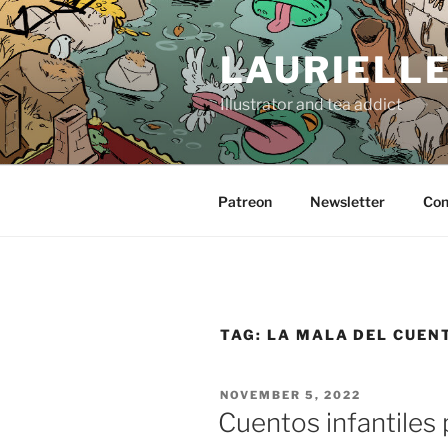
Skip
to
LAURIELL
content
Illustrator and tea addict
Patreon
Newsletter
Con
TAG:
LA MALA DEL CUEN
POSTED
NOVEMBER 5, 2022
ON
Cuentos infantiles 