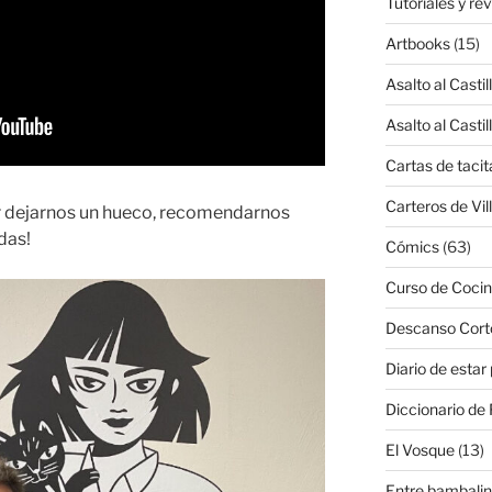
Tutoriales y re
Artbooks
(15)
Asalto al Castil
Asalto al Castil
Cartas de tacit
Carteros de Vil
r dejarnos un hueco, recomendarnos
das!
Cómics
(63)
Curso de Cocin
Descanso Cort
Diario de estar
Diccionario de 
El Vosque
(13)
Entre bambali