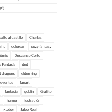
(8)
salto al castillo
Charlas
aint
colorear
cozy fantasy
ómic
Descanso Corto
e Fantasía
dnd
d dragons
elden ring
eventos
fanart
fantasía
goblin
Grafito
s
humor
ilustración
Inktober
Jaleo Real