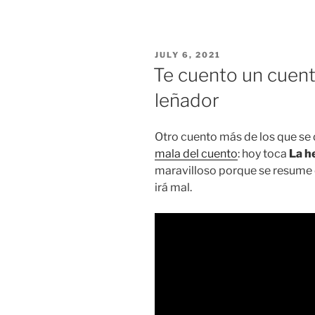
POSTED
JULY 6, 2021
ON
Te cuento un cuento
leñador
Otro cuento más de los que se
mala del cuento
: hoy toca
La h
maravilloso porque se resume e
irá mal.