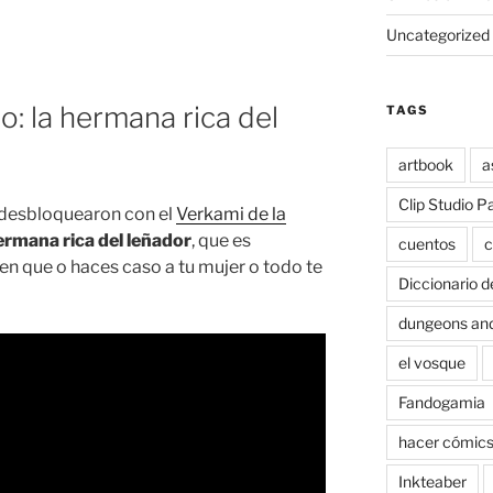
Uncategorized
: la hermana rica del
TAGS
artbook
a
Clip Studio P
 desbloquearon con el
Verkami de la
ermana rica del leñador
, que es
cuentos
c
n que o haces caso a tu mujer o todo te
Diccionario d
dungeons an
el vosque
Fandogamia
hacer cómic
Inkteaber