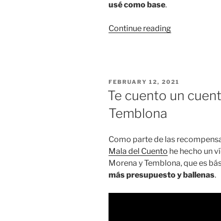
usé como base
.
“PDF:
Continue reading
Detrás
de
las
cámaras
POSTED
FEBRUARY 12, 2021
de
ON
Te cuento un cuent
La
Temblona
mala
del
cuento”
Como parte de las recompens
Mala del Cuento
he hecho un ví
Morena y Temblona, que es b
más presupuesto y ballenas
.