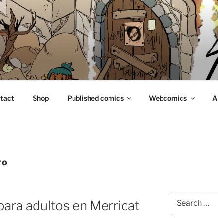
E
tact
Shop
Published comics
Webcomics
A
TO
Search
para adultos en Merricat
for: