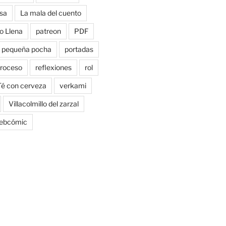
sa
La mala del cuento
o Llena
patreon
PDF
pequeña pocha
portadas
roceso
reflexiones
rol
Té con cerveza
verkami
Villacolmillo del zarzal
ebcómic