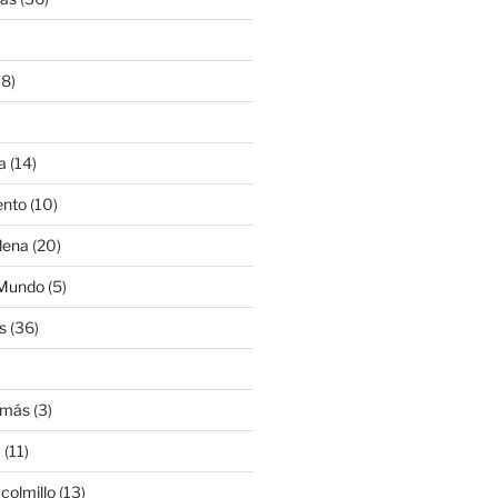
8)
a
(14)
ento
(10)
lena
(20)
 Mundo
(5)
s
(36)
)
amás
(3)
a
(11)
colmillo
(13)