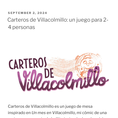
Villacolmillo
(IV):
POSTED
SEPTEMBER 2, 2024
ON
¡el
Carteros de Villacolmillo: un juego para 2-
juego
4 personas
ya
se
puede
probar
en
Print&Play!”
Carteros de Villacolmillo es un juego de mesa
inspirado en
Un mes en Villacolmillo
, mi cómic de una