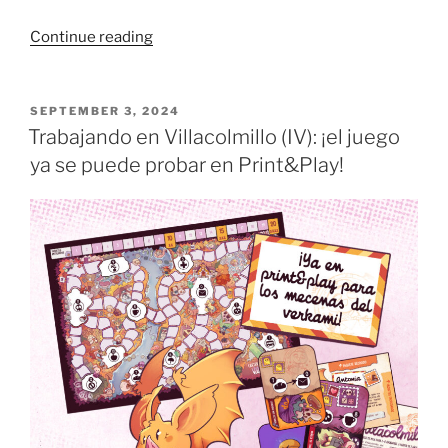
“Diseñando
Continue reading
un
juego
de
POSTED
SEPTEMBER 3, 2024
ON
mesa:
Trabajando en Villacolmillo (IV): ¡el juego
la
ya se puede probar en Print&Play!
caja
de
Carteros
de
Villacolmillo”