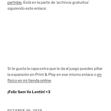
partidas
. Está en la parte de ‘archivos gratuitos’
siguiendo este enlace:
Si te gusta la capa extra que le da al juego puedes pillar
la expansión en Print & Play en ese mismo enlace o
en
físico en mi tienda online
.
¡Feliz Sam Va Lentín! <3
POSTED
OCTOBER 30, 2025