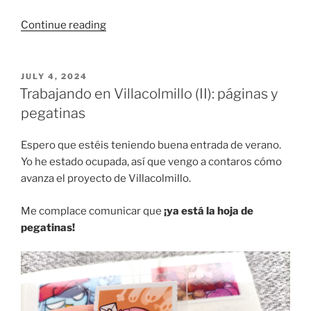
“Trabajando
Continue reading
en
Villacolmillo
(III):
POSTED
JULY 4, 2024
ON
cartas
Trabajando en Villacolmillo (II): páginas y
y
pegatinas
personajes”
Espero que estéis teniendo buena entrada de verano.
Yo he estado ocupada, así que vengo a contaros cómo
avanza el proyecto de Villacolmillo.
Me complace comunicar que
¡ya está la hoja de
pegatinas!