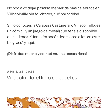
No podía yo dejar pasar la efeméride más celebrada en
Villacolmillo sin felicitaros, qué barbaridad.
Si no conocéis la Calabaza Castañera, o Villacolmillo, es
un cómic (¡y un juego de mesa!) que
tenéis disponible
en mi tienda
. Y también podéis leer sobre ellos en este
blog,
aquí
y
aquí
.
¡Disfrutad mucho y comed muchas cosas ricas!
POSTED
APRIL 23, 2025
ON
Villacolmillo: el libro de bocetos