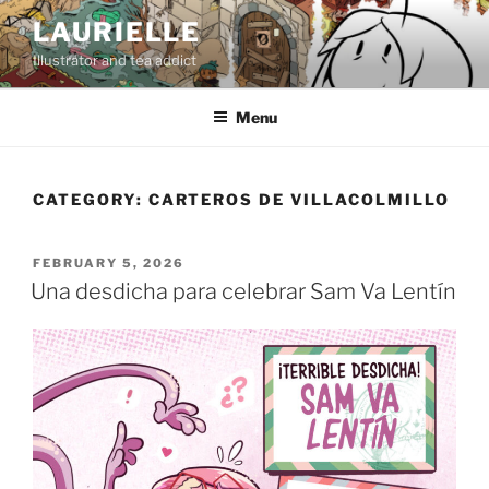
Skip
LAURIELLE
to
Illustrator and tea addict
content
Menu
CATEGORY:
CARTEROS DE VILLACOLMILLO
POSTED
FEBRUARY 5, 2026
ON
Una desdicha para celebrar Sam Va Lentín