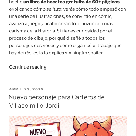
hecho
un libro de bocetos gratuito de 60+ páginas
explicando
cómo se hizo
: verás cómo todo empezó con
una serie de ilustraciones, se convirtió en cómic,
avanzó a juego y acabó creando al buzón con más
carisma de la Historia. Si tienes curiosidad por el
proceso de dibujo, por qué diseñé a todos los
personajes dos veces y cómo organicé el trabajo que
hay detrás, esto lo explica sin ningún spoiler.
“Villacolmillo:
Continue reading
el
libro
de
POSTED
APRIL 23, 2025
ON
bocetos”
Nuevo personaje para Carteros de
Villacolmillo: Jordi