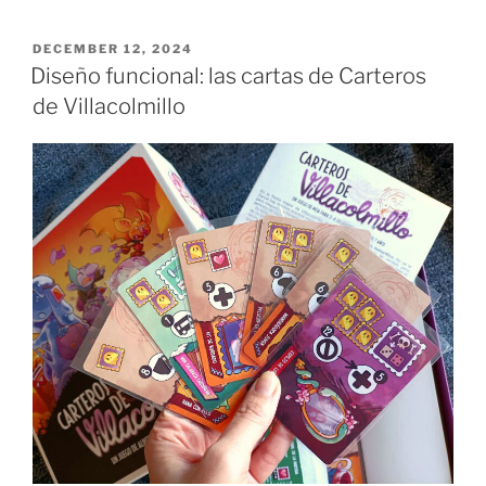
para
Carteros
POSTED
DECEMBER 12, 2024
ON
de
Diseño funcional: las cartas de Carteros
Villacolmillo:
de Villacolmillo
Jordi”