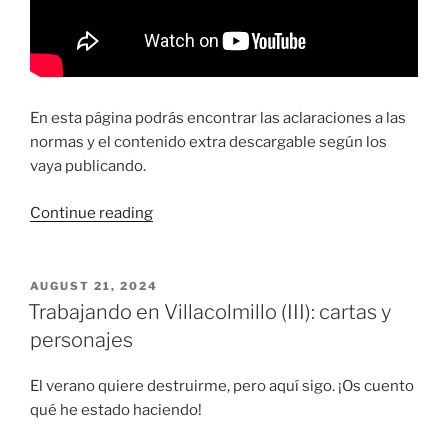
En esta página podrás encontrar las aclaraciones a las
normas y el contenido extra descargable según los
vaya publicando.
“Carteros
Continue reading
de
Villacolmillo:
un
POSTED
AUGUST 21, 2024
ON
juego
Trabajando en Villacolmillo (III): cartas y
para
personajes
2-
4
El verano quiere destruirme, pero aquí sigo. ¡Os cuento
personas”
qué he estado haciendo!