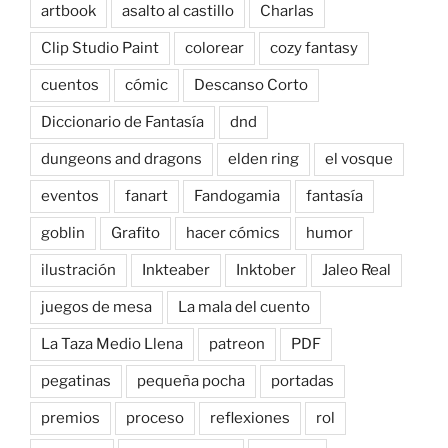
artbook
asalto al castillo
Charlas
Clip Studio Paint
colorear
cozy fantasy
cuentos
cómic
Descanso Corto
Diccionario de Fantasía
dnd
dungeons and dragons
elden ring
el vosque
eventos
fanart
Fandogamia
fantasía
goblin
Grafito
hacer cómics
humor
ilustración
Inkteaber
Inktober
Jaleo Real
juegos de mesa
La mala del cuento
La Taza Medio Llena
patreon
PDF
pegatinas
pequeña pocha
portadas
premios
proceso
reflexiones
rol