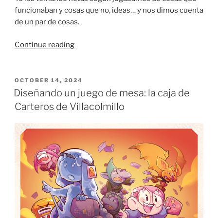
funcionaban y cosas que no, ideas… y nos dimos cuenta
de un par de cosas.
“Diseño
Continue reading
funcional:
las
cartas
POSTED
OCTOBER 14, 2024
ON
de
Diseñando un juego de mesa: la caja de
Carteros
Carteros de Villacolmillo
de
Villacolmillo”