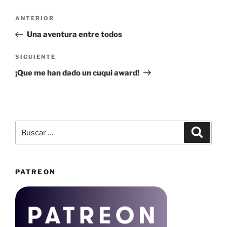
Navegación
Entrada
ANTERIOR
de
anterior:
Una aventura entre todos
entradas
Siguiente
SIGUIENTE
entrada
¡Que me han dado un cuqui award!
Buscar
Buscar
por:
PATREON