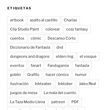
ETIQUETAS
artbook
asalto al castillo
Charlas
Clip Studio Paint
colorear
cozy fantasy
cuentos
cómic
Descanso Corto
Diccionario de Fantasía
dnd
dungeons and dragons
elden ring
el vosque
eventos
fanart
Fandogamia
fantasía
goblin
Grafito
hacer cómics
humor
ilustración
Inkteaber
Inktober
Jaleo Real
juegos de mesa
La mala del cuento
La Taza Medio Llena
patreon
PDF