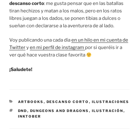
descanso corto
: me gusta pensar que en las batallas
tiran hechizos y matan a los malos, pero en los ratos
libres juegan a los dados, se ponen tibias a dulces o
sueñan con declararse a la aventurera de al lado.
Voy publicando una cada día
en un hilo en mi cuenta de
Twitter
y
en mi perfil de instagram
por si queréis ir a
ver qué hace vuestra clase favorita
¡Saludete!
CATEGORÍAS
ARTBOOKS
,
DESCANSO CORTO
,
ILUSTRACIONES
ETIQUETAS
DND
,
DUNGEONS AND DRAGONS
,
ILUSTRACIÓN
,
INKTOBER