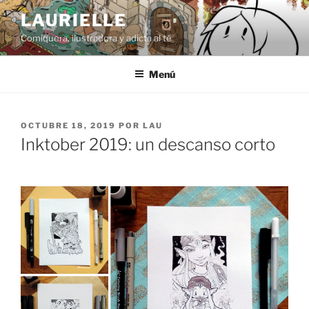
Saltar
LAURIELLE
al
Comiquera, ilustradora y adicta al té
contenido
Menú
PUBLICADO
OCTUBRE 18, 2019
POR
LAU
EL
Inktober 2019: un descanso corto