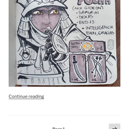
“Diario
Continue reading
del
Elden
Ring:
Limgrave
Posts
Next
Page
1