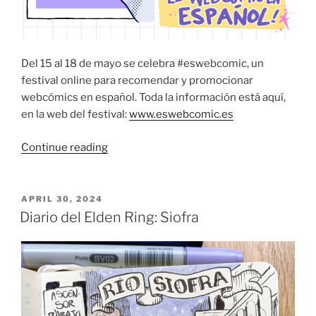
Del 15 al 18 de mayo se celebra #eswebcomic, un
festival online para recomendar y promocionar
webcómics en español. Toda la información está aquí,
en la web del festival:
www.eswebcomic.es
“Eswebcomic:
Continue reading
4
días
para
POSTED
APRIL 30, 2024
ON
descubrir
Diario del Elden Ring: Siofra
webcómics
en
español”