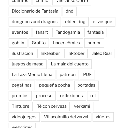
cuentos
cómic
Descanso Corto
Diccionario de Fantasía
dnd
dungeons and dragons
elden ring
el vosque
eventos
fanart
Fandogamia
fantasía
goblin
Grafito
hacer cómics
humor
ilustración
Inkteaber
Inktober
Jaleo Real
juegos de mesa
La mala del cuento
La Taza Medio Llena
patreon
PDF
pegatinas
pequeña pocha
portadas
premios
proceso
reflexiones
rol
Tintubre
Té con cerveza
verkami
videojuegos
Villacolmillo del zarzal
viñetas
webcómic