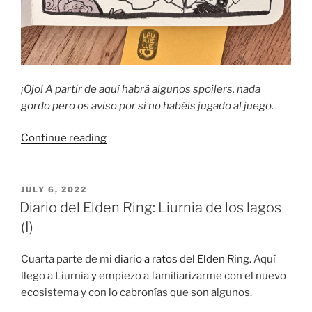
¡Ojo! A partir de aquí habrá algunos spoilers, nada
gordo pero os aviso por si no habéis jugado al juego.
“Diario
Continue reading
del
Elden
Ring:
POSTED
JULY 6, 2022
ON
Liurnia
Diario del Elden Ring: Liurnia de los lagos
de
(I)
los
lagos
Cuarta parte de mi
diario a ratos del Elden Ring.
Aquí
(II)”
llego a Liurnia y empiezo a familiarizarme con el nuevo
ecosistema y con lo cabronías que son algunos.