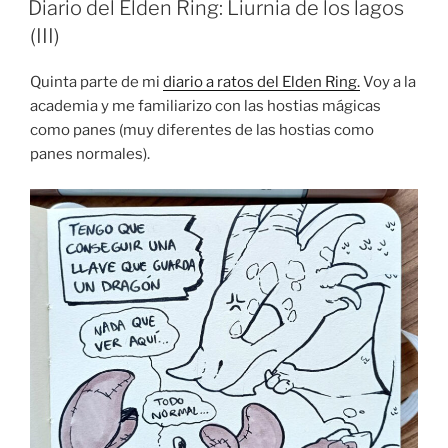
Liurnia
Diario del Elden Ring: Liurnia de los lagos
de
(III)
los
lagos
Quinta parte de mi
diario a ratos del Elden Ring.
Voy a la
(IV)”
academia y me familiarizo con las hostias mágicas
como panes (muy diferentes de las hostias como
panes normales).