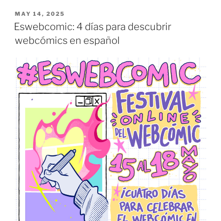
Elden
Ring:
POSTED
MAY 14, 2025
ON
Caelid”
Eswebcomic: 4 días para descubrir
webcómics en español