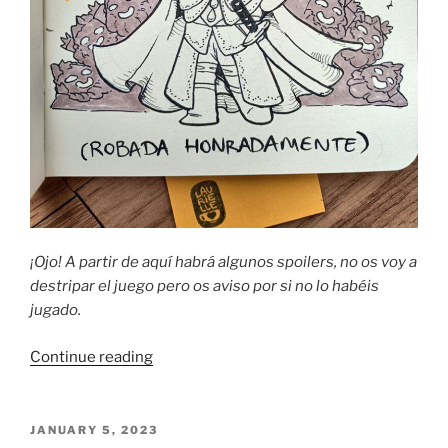
¡Ojo! A partir de aquí habrá algunos spoilers, no os voy a
destripar el juego pero os aviso por si no lo habéis
jugado.
“Diario
Continue reading
del
Elden
Ring:
POSTED
JANUARY 5, 2023
ON