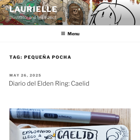
Skip
LAURIELLE
to
Illustrator and tea addict
content
Menu
TAG:
PEQUEÑA POCHA
POSTED
MAY 26, 2025
ON
Diario del Elden Ring: Caelid