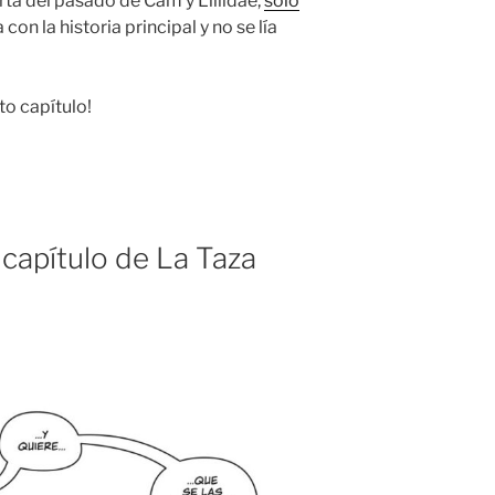
orta del pasado de Cam y Liliidae,
sólo
 con la historia principal y no se lía
o capítulo!
 capítulo de La Taza