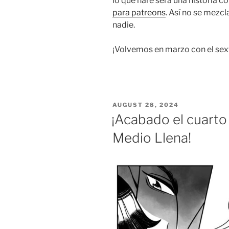
lo que haré será una historia c
para patreons
. Así no se mezcla
nadie.
¡Volvemos en marzo con el sext
POSTED
AUGUST 28, 2024
ON
¡Acabado el cuarto
Medio Llena!