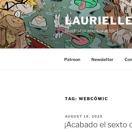
Skip
to
LAURIELL
content
Illustrator and tea addict
Patreon
Newsletter
Con
TAG:
WEBCÓMIC
POSTED
AUGUST 19, 2025
ON
¡Acabado el sexto c