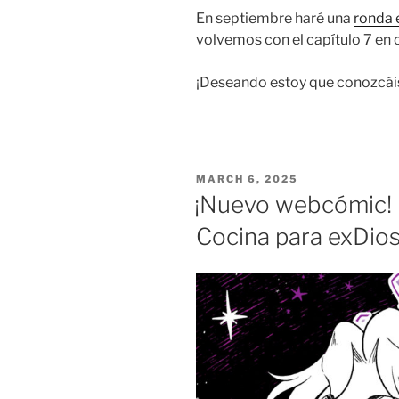
En septiembre haré una
ronda 
volvemos con el capítulo 7 en 
¡Deseando estoy que conozcái
POSTED
MARCH 6, 2025
ON
¡Nuevo webcómic! 
Cocina para exDio