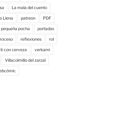
sa
La mala del cuento
o Llena
patreon
PDF
pequeña pocha
portadas
roceso
reflexiones
rol
Té con cerveza
verkami
Villacolmillo del zarzal
ebcómic