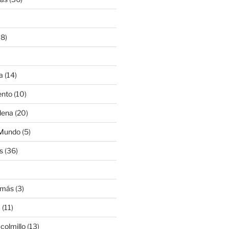
8)
a
(14)
ento
(10)
lena
(20)
 Mundo
(5)
s
(36)
)
amás
(3)
a
(11)
colmillo
(13)