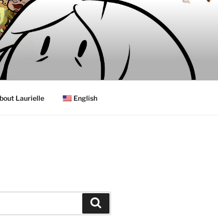
bout Laurielle
English
Search