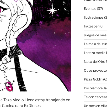
Eventos
(37)
Ilustraciones
(3
Inkteaber
(6)
Juegos de mes
La mala del cu
La taza medio l
Nada del Otro
Otros proyecto
Pizza Goblin
(6
Por Siempre J
Té con cervez
a Taza Medio Llena
estoy trabajando en
 Cocina para ExDioses.
Un mes en Villa