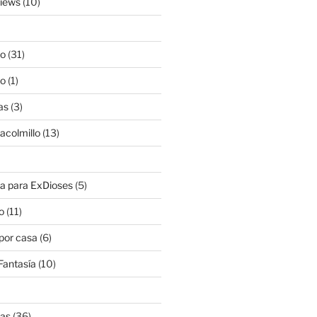
views
(10)
lo
(31)
lo
(1)
as
(3)
lacolmillo
(13)
a para ExDioses
(5)
o
(11)
 por casa
(6)
Fantasía
(10)
nas
(36)