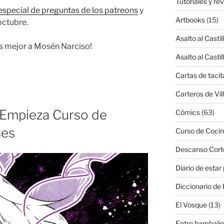
Tutoriales y re
especial de preguntas de los patreons
y
Artbooks
(15)
octubre.
Asalto al Castil
s mejor a Mosén Narciso!
Asalto al Castil
Cartas de tacit
Carteros de Vil
Empieza Curso de
Cómics
(63)
ses
Curso de Cocin
Descanso Cort
Diario de estar
Diccionario de 
El Vosque
(13)
Entre bambali