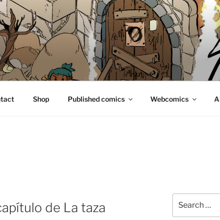
E
tact
Shop
Published comics
Webcomics
A
Search
apítulo de La taza
for: