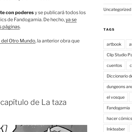
Uncategorized
te con poderes
y se publicará todos los
mics de Fandogamia. De hecho,
ya se
s páginas
.
TAGS
 del Otro Mundo
, la anterior obra que
artbook
a
Clip Studio P
cuentos
c
Diccionario d
dungeons an
el vosque
capítulo de La taza
Fandogamia
hacer cómic
Inkteaber