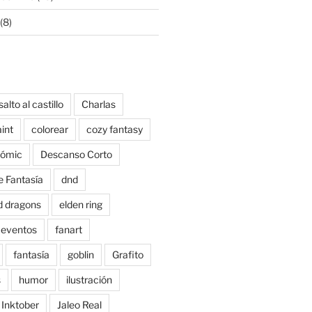
(8)
salto al castillo
Charlas
aint
colorear
cozy fantasy
ómic
Descanso Corto
e Fantasía
dnd
d dragons
elden ring
eventos
fanart
fantasía
goblin
Grafito
s
humor
ilustración
Inktober
Jaleo Real