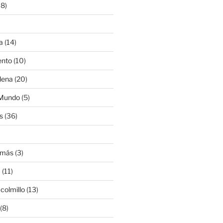
8)
a
(14)
ento
(10)
lena
(20)
 Mundo
(5)
s
(36)
)
amás
(3)
a
(11)
colmillo
(13)
(8)