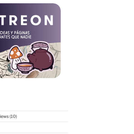
views
(10)