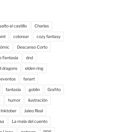
salto al castillo
Charlas
aint
colorear
cozy fantasy
ómic
Descanso Corto
e Fantasía
dnd
d dragons
elden ring
eventos
fanart
fantasía
goblin
Grafito
s
humor
ilustración
Inktober
Jaleo Real
sa
La mala del cuento
o Llena
patreon
PDF