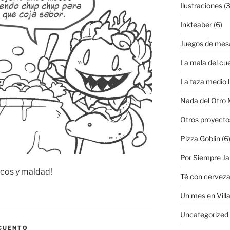
Ilustraciones
(3
Inkteaber
(6)
Juegos de mes
La mala del cu
La taza medio l
Nada del Otro
Otros proyecto
Pizza Goblin
(6
Por Siempre J
jicos y maldad!
Té con cervez
Un mes en Villa
Uncategorized
 CUENTO