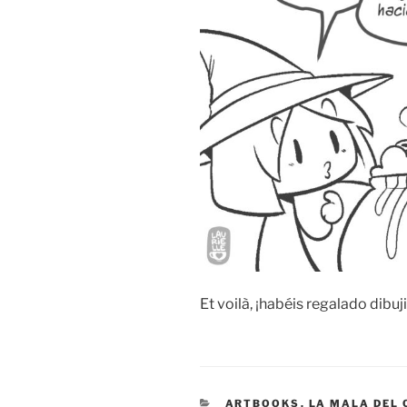
Et voilà, ¡habéis regalado dibu
CATEGORIES
ARTBOOKS
,
LA MALA DEL