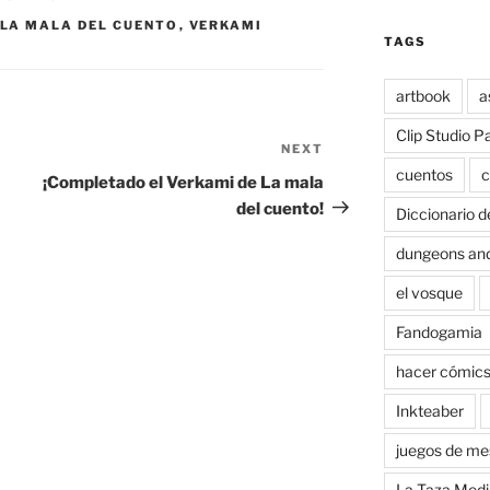
LA MALA DEL CUENTO
,
VERKAMI
TAGS
artbook
a
Clip Studio P
NEXT
Next
cuentos
c
Post
¡Completado el Verkami de La mala
del cuento!
Diccionario d
dungeons an
el vosque
Fandogamia
hacer cómic
Inkteaber
juegos de me
La Taza Medi