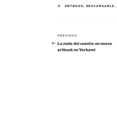
TAGS
ARTBOOK
,
DESCARGABLE
,
Post
Previous
PREVIOUS
navigation
Post
La mala del cuento: un nuevo
artbook en Verkami