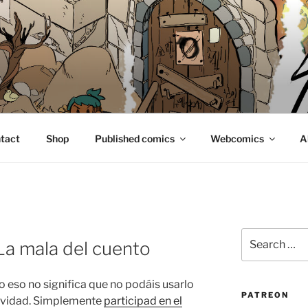
E
tact
Shop
Published comics
Webcomics
A
Search
 La mala del cuento
for:
o eso no significa que no podáis usarlo
PATREON
avidad. Simplemente
participad en el