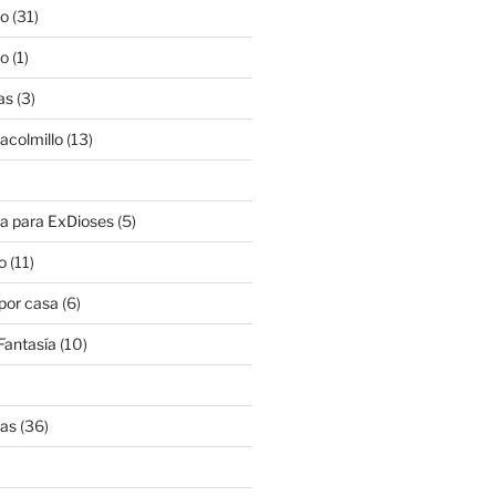
lo
(31)
lo
(1)
as
(3)
lacolmillo
(13)
a para ExDioses
(5)
o
(11)
 por casa
(6)
Fantasía
(10)
nas
(36)