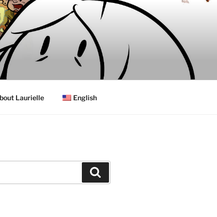
bout Laurielle
English
Search