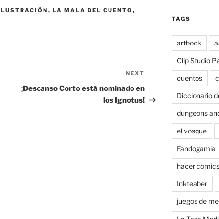
ILUSTRACIÓN
,
LA MALA DEL CUENTO
,
TAGS
artbook
a
Clip Studio P
NEXT
Next
cuentos
c
Post
¡Descanso Corto está nominado en
Diccionario d
los Ignotus!
dungeons an
el vosque
Fandogamia
hacer cómic
Inkteaber
juegos de me
La Taza Medi