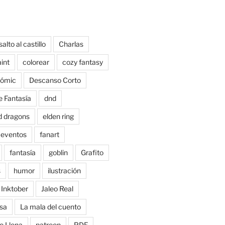
salto al castillo
Charlas
aint
colorear
cozy fantasy
ómic
Descanso Corto
e Fantasía
dnd
d dragons
elden ring
eventos
fanart
fantasía
goblin
Grafito
s
humor
ilustración
Inktober
Jaleo Real
sa
La mala del cuento
o Llena
patreon
PDF