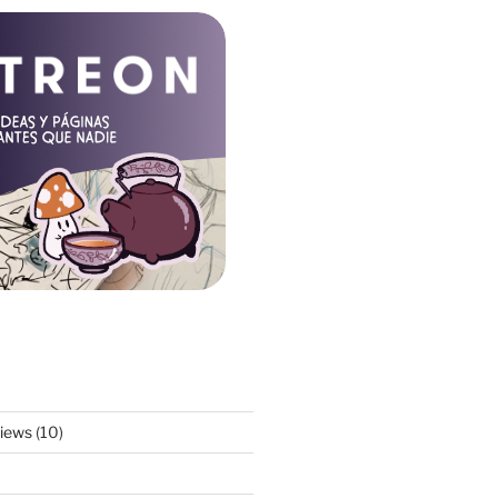
views
(10)