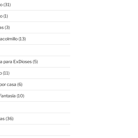
lo
(31)
lo
(1)
as
(3)
lacolmillo
(13)
a para ExDioses
(5)
o
(11)
 por casa
(6)
Fantasía
(10)
nas
(36)