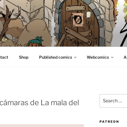
E
tact
Shop
Published comics
Webcomics
A
Search
 cámaras de La mala del
for:
PATREON