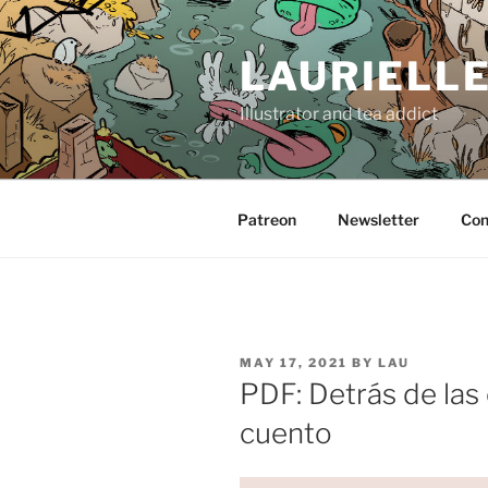
Skip
to
LAURIELL
content
Illustrator and tea addict
Patreon
Newsletter
Con
POSTED
MAY 17, 2021
BY
LAU
ON
PDF: Detrás de las
cuento