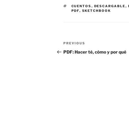
TAGS
CUENTOS
,
DESCARGABLE
,
PDF
,
SKETCHBOOK
Post
Previous
PREVIOUS
navigation
Post
PDF: Hacer té, cómo y por qué