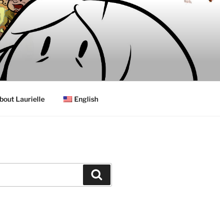
bout Laurielle
English
Search