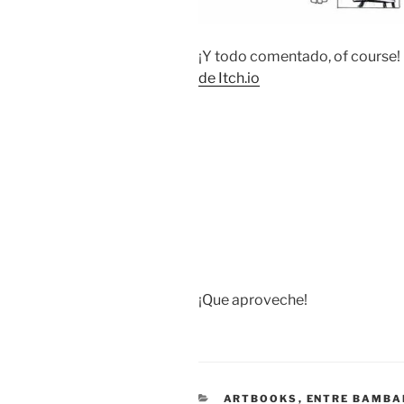
¡Y todo comentado, of course!
de Itch.io
¡Que aproveche!
CATEGORIES
ARTBOOKS
,
ENTRE BAMBA