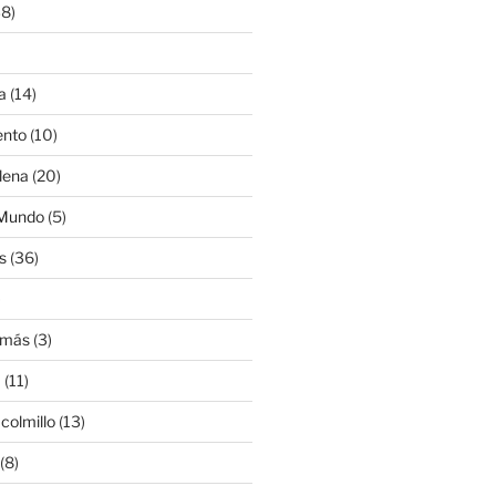
8)
a
(14)
ento
(10)
lena
(20)
 Mundo
(5)
s
(36)
)
amás
(3)
a
(11)
colmillo
(13)
(8)