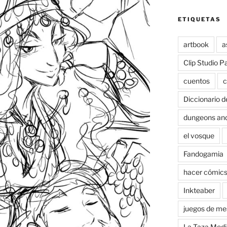
ETIQUETAS
artbook
a
Clip Studio P
cuentos
c
Diccionario d
dungeons an
el vosque
Fandogamia
hacer cómic
Inkteaber
juegos de me
La Taza Medi