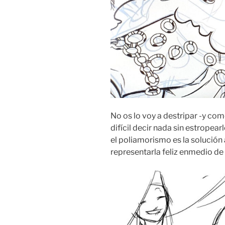
No os lo voy a destripar -y co
difícil decir nada sin estropear
el poliamorismo es la solución 
representarla feliz enmedio de s