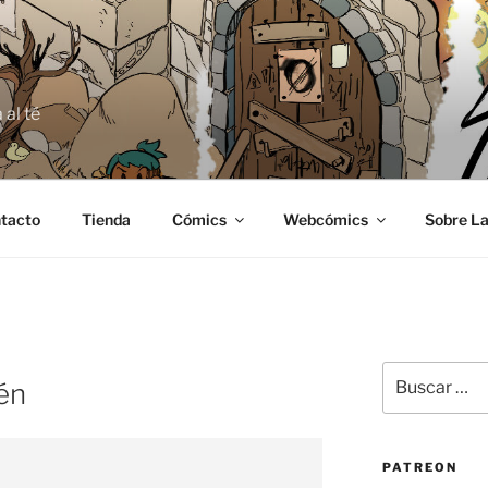
E
 al té
tacto
Tienda
Cómics
Webcómics
Sobre La
Buscar
én
por:
PATREON