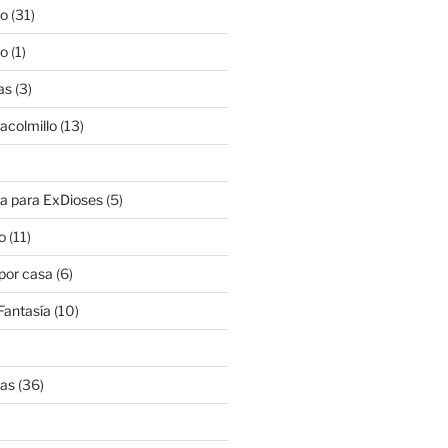
lo
(31)
lo
(1)
as
(3)
lacolmillo
(13)
a para ExDioses
(5)
o
(11)
 por casa
(6)
Fantasía
(10)
nas
(36)