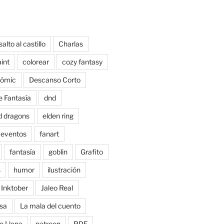
salto al castillo
Charlas
aint
colorear
cozy fantasy
ómic
Descanso Corto
e Fantasía
dnd
d dragons
elden ring
eventos
fanart
fantasía
goblin
Grafito
s
humor
ilustración
Inktober
Jaleo Real
sa
La mala del cuento
o Llena
patreon
PDF