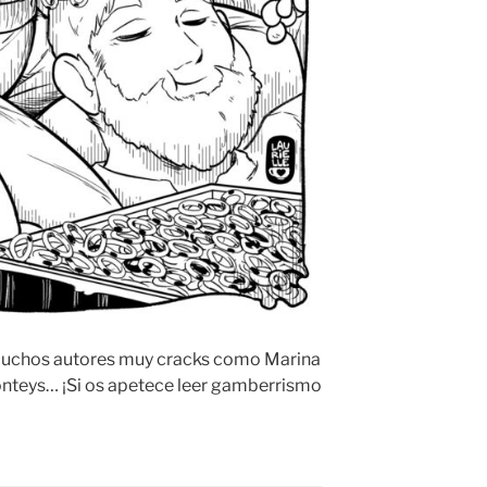
e muchos autores muy cracks como Marina
onteys… ¡Si os apetece leer gamberrismo