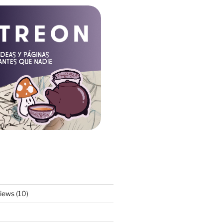
views
(10)