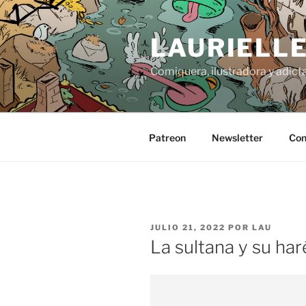
Saltar
al
LAURIELL
contenido
Comiquera, ilustradora y adicta
Patreon
Newsletter
Con
PUBLICADO
JULIO 21, 2022
POR
LAU
EL
La sultana y su har