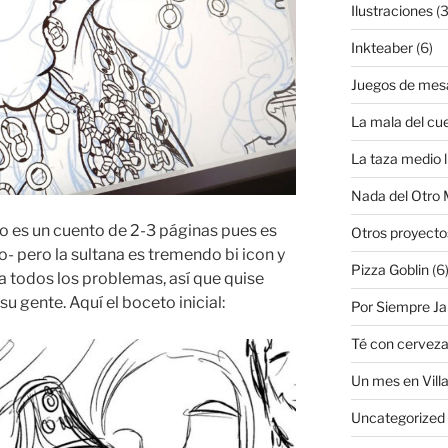
Ilustraciones
(3
Inkteaber
(6)
Juegos de mes
La mala del cu
La taza medio l
Nada del Otro
mo es un cuento de 2-3 páginas pues es
Otros proyecto
lo- pero la sultana es tremendo bi icon y
Pizza Goblin
(6
a todos los problemas, así que quise
u gente. Aquí el boceto inicial:
Por Siempre J
Té con cervez
Un mes en Villa
Uncategorized