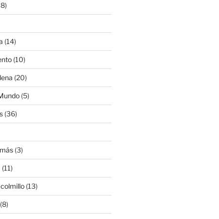
8)
a
(14)
ento
(10)
lena
(20)
 Mundo
(5)
s
(36)
)
amás
(3)
a
(11)
colmillo
(13)
(8)