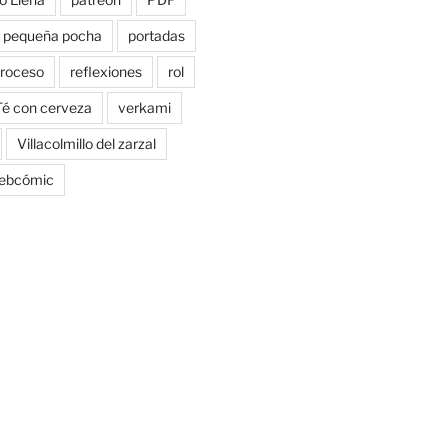
pequeña pocha
portadas
roceso
reflexiones
rol
Té con cerveza
verkami
Villacolmillo del zarzal
ebcómic