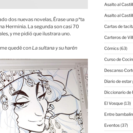
Asalto al Castil
Asalto al Castil
do dos nuevas novelas, Érase una p*ta
ana Herminia. La segunda son casi 70
Cartas de tacit
es, y me pidió que ilustrara uno.
Carteros de Vil
nal me quedé con
La sultana y su harén
Cómics
(63)
Curso de Cocin
Descanso Cort
Diario de estar
Diccionario de 
El Vosque
(13)
Entre bambali
Eventos
(37)