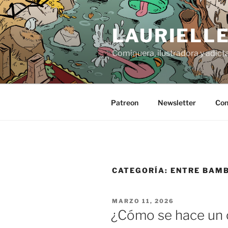
Saltar
al
LAURIELL
contenido
Comiquera, ilustradora y adicta
Patreon
Newsletter
Con
CATEGORÍA:
ENTRE BAM
PUBLICADO
MARZO 11, 2026
EL
¿Cómo se hace un 