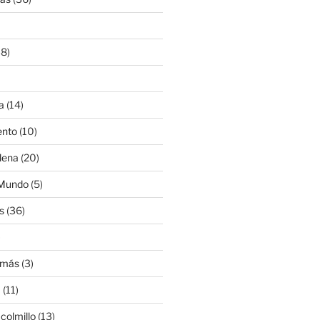
8)
a
(14)
ento
(10)
lena
(20)
 Mundo
(5)
s
(36)
)
amás
(3)
a
(11)
colmillo
(13)