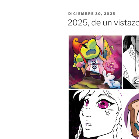
y
repaso
PUBLICADO
DICIEMBRE 30, 2025
a
EL
2025, de un vistaz
los
de
2025»