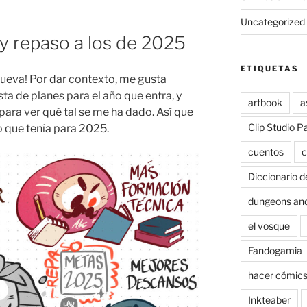
Uncategorized
y repaso a los de 2025
ETIQUETAS
ueva! Por dar contexto, me gusta
ta de planes para el año que entra, y
artbook
a
ara ver qué tal se me ha dado. Así que
Clip Studio P
 que tenía para 2025.
cuentos
c
Diccionario d
dungeons an
el vosque
Fandogamia
hacer cómic
Inkteaber