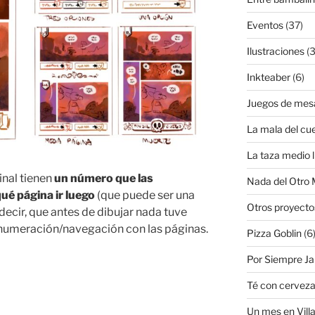
Eventos
(37)
Ilustraciones
(3
Inkteaber
(6)
Juegos de mes
La mala del cu
La taza medio l
inal tienen
un número que las
Nada del Otro
qué página ir luego
(que puede ser una
Otros proyecto
 decir, que antes de dibujar nada tuve
numeración/navegación con las páginas.
Pizza Goblin
(6
Por Siempre J
Té con cervez
Un mes en Villa