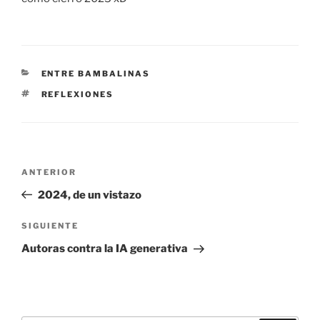
CATEGORÍAS
ENTRE BAMBALINAS
ETIQUETAS
REFLEXIONES
Navegación
Entrada
ANTERIOR
de
anterior:
2024, de un vistazo
entradas
Siguiente
SIGUIENTE
entrada
Autoras contra la IA generativa