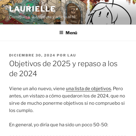
Saltar
LAURIELLE
al
Comiquera, ilustradora y adicta al té
contenido
Menú
PUBLICADO
DICIEMBRE 30, 2024
POR
LAU
EL
Objetivos de 2025 y repaso a los
de 2024
Viene un año nuevo, viene
una lista de objetivos
. Pero
antes, un vistazo a cómo quedaron los de 2024, que no
sirve de mucho ponerme objetivos si no compruebo si
los cumplo.
En general, yo diría que ha sido un poco 50-50: