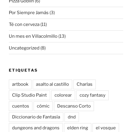
Pizza Goblin
(6)
Por Siempre Jamás
(3)
Té con cerveza
(11)
Un mes en Villacolmillo
(13)
Uncategorized
(8)
ETIQUETAS
artbook
asalto al castillo
Charlas
Clip Studio Paint
colorear
cozy fantasy
cuentos
cómic
Descanso Corto
Diccionario de Fantasía
dnd
dungeons and dragons
elden ring
el vosque