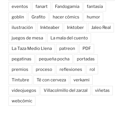
eventos
fanart
Fandogamia
fantasía
goblin
Grafito
hacer cómics
humor
ilustración
Inkteaber
Inktober
Jaleo Real
juegos de mesa
La mala del cuento
La Taza Medio Llena
patreon
PDF
pegatinas
pequeña pocha
portadas
premios
proceso
reflexiones
rol
Tintubre
Té con cerveza
verkami
videojuegos
Villacolmillo del zarzal
viñetas
webcómic