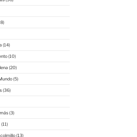
8)
a
(14)
ento
(10)
lena
(20)
 Mundo
(5)
s
(36)
)
amás
(3)
a
(11)
colmillo
(13)