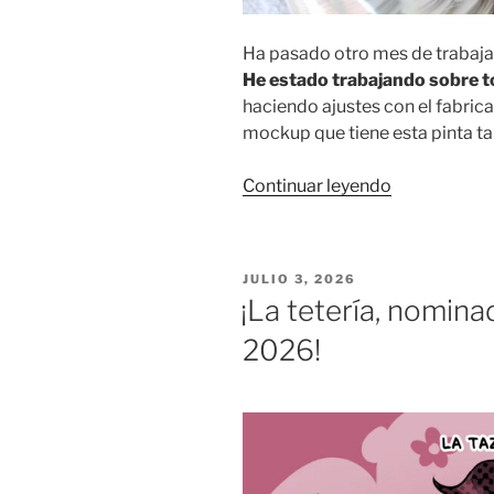
Ha pasado otro mes de trabaja
He estado trabajando sobre t
haciendo ajustes con el fabric
mockup que tiene esta pinta ta
«Un
Continuar leyendo
proyecto
a
fuego
PUBLICADO
JULIO 3, 2026
lento
EL
¡La tetería, nomina
(II):
2026!
mockups,
guiones
y
extras»