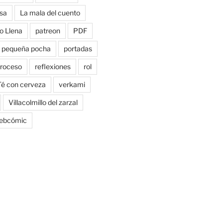
sa
La mala del cuento
o Llena
patreon
PDF
pequeña pocha
portadas
roceso
reflexiones
rol
Té con cerveza
verkami
Villacolmillo del zarzal
ebcómic