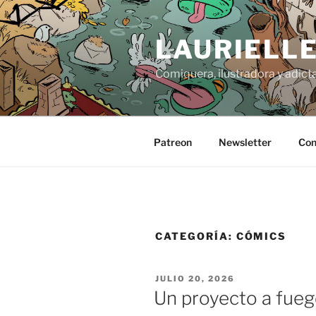
Saltar
al
LAURIELL
contenido
Comiquera, ilustradora y adicta
Patreon
Newsletter
Con
CATEGORÍA:
CÓMICS
PUBLICADO
JULIO 20, 2026
EL
Un proyecto a fuego