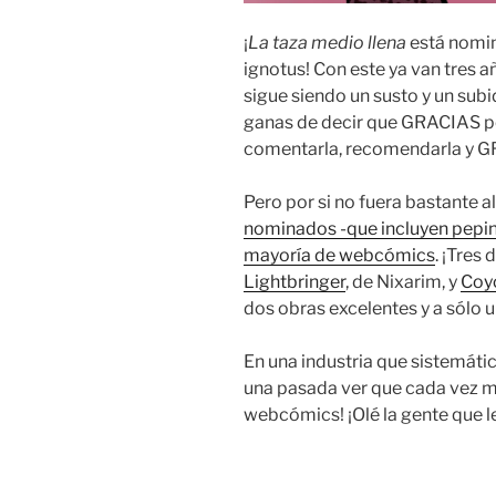
¡
La taza medio llena
está nomin
ignotus! Con este ya van tres
sigue siendo un susto y un su
ganas de decir que GRACIAS por
comentarla, recomendarla y G
Pero por si no fuera bastante a
nominados -que incluyen pep
mayoría de webcómics
. ¡Tres
Lightbringer
, de Nixarim, y
Coy
dos obras excelentes y a sólo u
En una industria que sistemáti
una pasada ver que cada vez m
webcómics! ¡Olé la gente que 