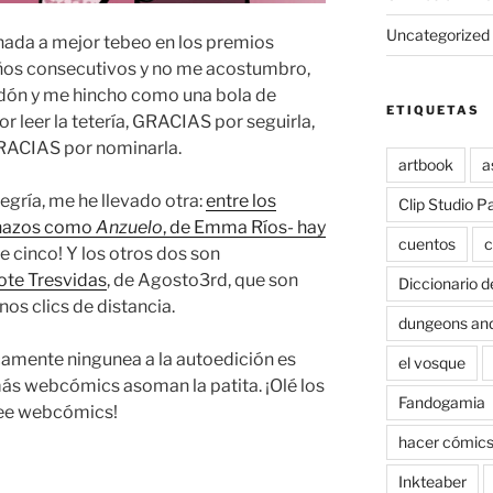
Uncategorized
ada a mejor tebeo en los premios
 años consecutivos y no me acostumbro,
bidón y me hincho como una bola de
ETIQUETAS
 leer la tetería, GRACIAS por seguirla,
RACIAS por nominarla.
artbook
a
legría, me he llevado otra:
entre los
Clip Studio P
inazos como
Anzuelo
, de Emma Ríos- hay
cuentos
c
 de cinco! Y los otros dos son
ote Tresvidas
, de Agosto3rd, que son
Diccionario d
nos clics de distancia.
dungeons an
camente ningunea a la autoedición es
el vosque
ás webcómics asoman la patita. ¡Olé los
Fandogamia
lee webcómics!
hacer cómic
Inkteaber