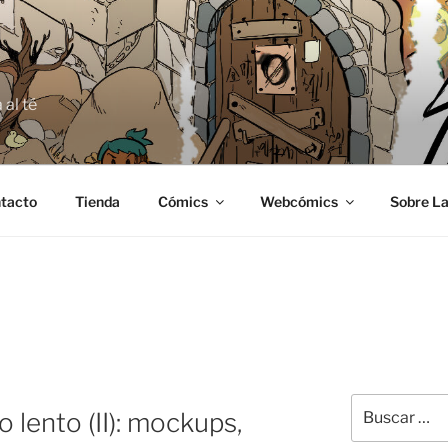
E
 al té
tacto
Tienda
Cómics
Webcómics
Sobre La
Buscar
 lento (II): mockups,
por: