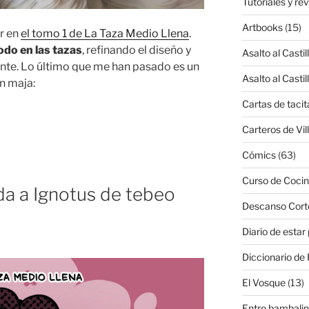
Tutoriales y re
Artbooks
(15)
r en
el tomo 1 de La Taza Medio Llena
.
odo en las tazas
, refinando el diseño y
Asalto al Castil
ante. Lo último que me han pasado es un
Asalto al Castil
n maja:
Cartas de tacit
Carteros de Vil
Cómics
(63)
Curso de Cocin
da a Ignotus de tebeo
Descanso Cort
Diario de estar
Diccionario de 
El Vosque
(13)
Entre bambali