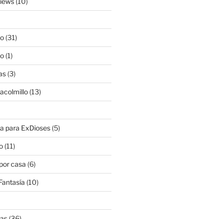
views
(10)
lo
(31)
lo
(1)
as
(3)
lacolmillo
(13)
a para ExDioses
(5)
o
(11)
 por casa
(6)
Fantasía
(10)
nas
(36)