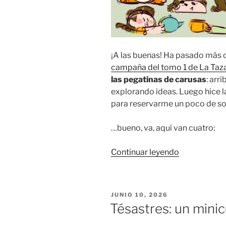
¡A las buenas! Ha pasado más
campaña del tomo 1 de La Taz
las pegatinas de carusas
: arr
explorando ideas. Luego hice la
para reservarme un poco de so
…bueno, va, aquí van cuatro:
«Un
Continuar leyendo
proyecto
a
fuego
PUBLICADO
JUNIO 10, 2026
lento
EL
Tésastres: un mini
(I):
pegatinas