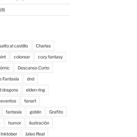
(8)
salto al castillo
Charlas
aint
colorear
cozy fantasy
ómic
Descanso Corto
e Fantasía
dnd
d dragons
elden ring
eventos
fanart
fantasía
goblin
Grafito
s
humor
ilustración
Inktober
Jaleo Real