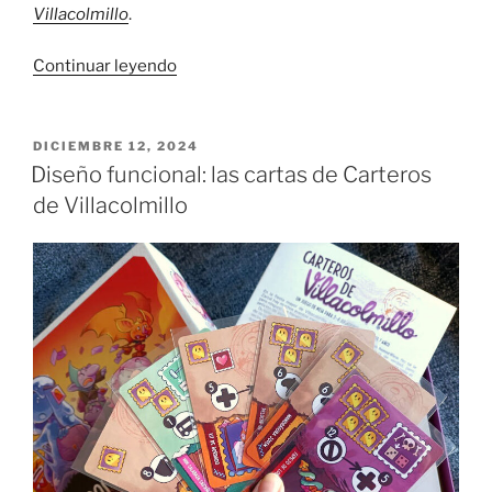
Villacolmillo
.
«Nuevo
Continuar leyendo
personaje
para
Carteros
PUBLICADO
DICIEMBRE 12, 2024
EL
de
Diseño funcional: las cartas de Carteros
Villacolmillo:
de Villacolmillo
Jordi»