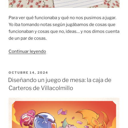
Para ver qué funcionaba y qué no nos pusimos a jugar.
Yo iba tomando notas según jugábamos de cosas que
funcionaban y cosas que no, ideas… y nos dimos cuenta
de un par de cosas.
«Diseño
Continuar leyendo
funcional:
las
cartas
PUBLICADO
OCTUBRE 14, 2024
EL
de
Diseñando un juego de mesa: la caja de
Carteros
Carteros de Villacolmillo
de
Villacolmillo»