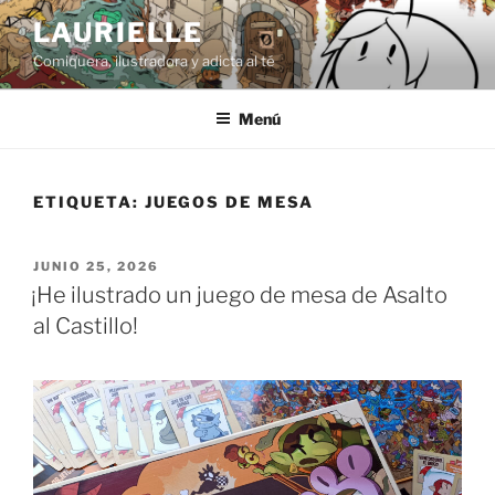
Saltar
LAURIELLE
al
Comiquera, ilustradora y adicta al té
contenido
Menú
ETIQUETA:
JUEGOS DE MESA
PUBLICADO
JUNIO 25, 2026
EL
¡He ilustrado un juego de mesa de Asalto
al Castillo!