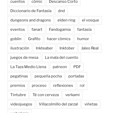
cuentos
cómic
Descanso Corto
Diccionario de Fantasía
dnd
dungeons and dragons
elden ring
el vosque
eventos
fanart
Fandogamia
fantasía
goblin
Grafito
hacer cómics
humor
ilustración
Inkteaber
Inktober
Jaleo Real
juegos de mesa
La mala del cuento
La Taza Medio Llena
patreon
PDF
pegatinas
pequeña pocha
portadas
premios
proceso
reflexiones
rol
Tintubre
Té con cerveza
verkami
videojuegos
Villacolmillo del zarzal
viñetas