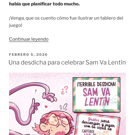
había que planificar todo mucho.
¡Venga, que os cuento cómo fue ilustrar un tablero del
juego!
«¡He
Continuar leyendo
ilustrado
un
PUBLICADO
FEBRERO 5, 2026
EL
juego
Una desdicha para celebrar Sam Va Lentín
de
mesa
de
Asalto
al
Castillo!»