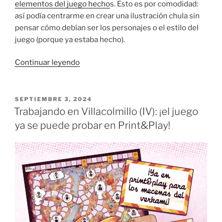
elementos del juego hecho
s. Esto es por comodidad:
así podía centrarme en crear una ilustración chula sin
pensar cómo debían ser los personajes o el estilo del
juego (porque ya estaba hecho).
«Diseñando
Continuar leyendo
un
juego
de
PUBLICADO
SEPTIEMBRE 3, 2024
EL
mesa:
Trabajando en Villacolmillo (IV): ¡el juego
la
ya se puede probar en Print&Play!
caja
de
Carteros
de
Villacolmillo»