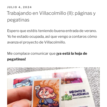
Villacolmillo
(III):
PUBLICADO
JULIO 4, 2024
EL
cartas
Trabajando en Villacolmillo (II): páginas y
y
pegatinas
personajes»
Espero que estéis teniendo buena entrada de verano.
Yo he estado ocupada, así que vengo a contaros cómo
avanza el proyecto de Villacolmillo.
Me complace comunicar que
¡ya está la hoja de
pegatinas!