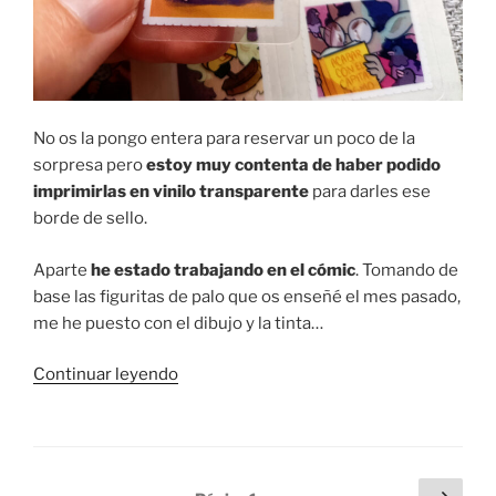
No os la pongo entera para reservar un poco de la
sorpresa pero
estoy muy contenta de haber podido
imprimirlas en vinilo transparente
para darles ese
borde de sello.
Aparte
he estado trabajando en el cómic
. Tomando de
base las figuritas de palo que os enseñé el mes pasado,
me he puesto con el dibujo y la tinta…
«Trabajando
Continuar leyendo
en
Villacolmillo
(II):
páginas
Paginación