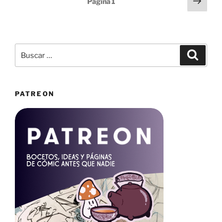
Sigu
Página
1
y
pági
de
pegatinas»
entradas
Buscar
Buscar
por:
PATREON