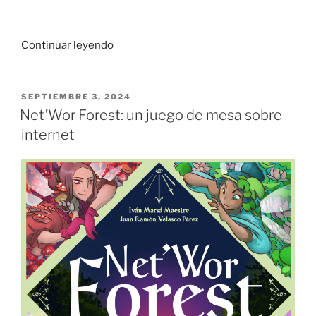
«Trabajando
Continuar leyendo
en
Villacolmillo
(IV):
PUBLICADO
SEPTIEMBRE 3, 2024
EL
¡el
Net’Wor Forest: un juego de mesa sobre
juego
internet
ya
se
puede
probar
en
Print&Play!»