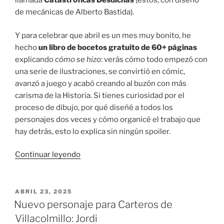
llamada
Catastróficas Desdichas
(estos, con diseño
de mecánicas de Alberto Bastida).
Y para celebrar que abril es un mes muy bonito, he
hecho
un libro de bocetos gratuito de 60+ páginas
explicando
cómo se hizo
: verás cómo todo empezó con
una serie de ilustraciones, se convirtió en cómic,
avanzó a juego y acabó creando al buzón con más
carisma de la Historia. Si tienes curiosidad por el
proceso de dibujo, por qué diseñé a todos los
personajes dos veces y cómo organicé el trabajo que
hay detrás, esto lo explica sin ningún spoiler.
«Villacolmillo:
Continuar leyendo
el
libro
de
PUBLICADO
ABRIL 23, 2025
EL
bocetos»
Nuevo personaje para Carteros de
Villacolmillo: Jordi