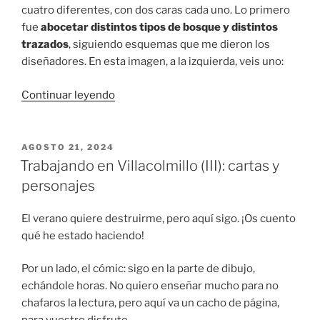
cuatro diferentes, con dos caras cada uno. Lo primero
fue
abocetar distintos tipos de bosque y distintos
trazados
, siguiendo esquemas que me dieron los
diseñadores. En esta imagen, a la izquierda, veis uno:
«Net’Wor
Continuar leyendo
Forest:
un
juego
PUBLICADO
AGOSTO 21, 2024
EL
de
Trabajando en Villacolmillo (III): cartas y
mesa
personajes
sobre
internet»
El verano quiere destruirme, pero aquí sigo. ¡Os cuento
qué he estado haciendo!
Por un lado, el cómic: sigo en la parte de dibujo,
echándole horas. No quiero enseñar mucho para no
chafaros la lectura, pero aquí va un cacho de página,