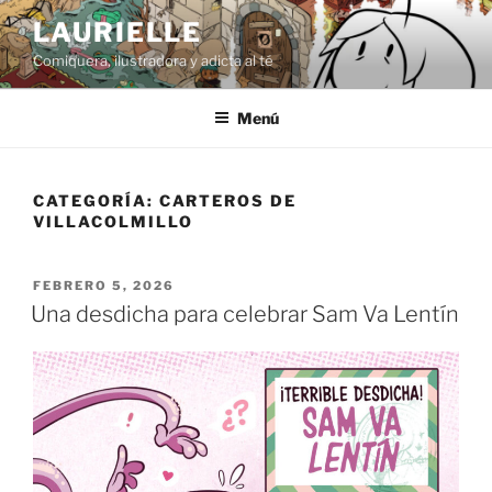
Saltar
LAURIELLE
al
Comiquera, ilustradora y adicta al té
contenido
Menú
CATEGORÍA:
CARTEROS DE
VILLACOLMILLO
PUBLICADO
FEBRERO 5, 2026
EL
Una desdicha para celebrar Sam Va Lentín