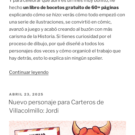
Y para celebrar que abril es un mes muy bonito, he
hecho
un libro de bocetos gratuito de 60+ páginas
explicando
cómo se hizo
: verás cómo todo empezó con
una serie de ilustraciones, se convirtió en cómic,
avanzó a juego y acabó creando al buzón con más
carisma de la Historia. Si tienes curiosidad por el
proceso de dibujo, por qué diseñé a todos los
personajes dos veces y cómo organicé el trabajo que
hay detrás, esto lo explica sin ningún spoiler.
«Villacolmillo:
Continuar leyendo
el
libro
de
PUBLICADO
ABRIL 23, 2025
EL
bocetos»
Nuevo personaje para Carteros de
Villacolmillo: Jordi