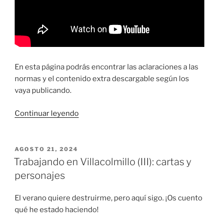
En esta página podrás encontrar las aclaraciones a las
normas y el contenido extra descargable según los
vaya publicando.
«Carteros
Continuar leyendo
de
Villacolmillo:
un
PUBLICADO
AGOSTO 21, 2024
EL
juego
Trabajando en Villacolmillo (III): cartas y
para
personajes
2-
4
El verano quiere destruirme, pero aquí sigo. ¡Os cuento
personas»
qué he estado haciendo!