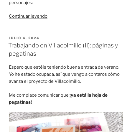
personajes:
«Trabajando
Continuar leyendo
en
Villacolmillo
(III):
PUBLICADO
JULIO 4, 2024
EL
cartas
Trabajando en Villacolmillo (II): páginas y
y
pegatinas
personajes»
Espero que estéis teniendo buena entrada de verano.
Yo he estado ocupada, así que vengo a contaros cómo
avanza el proyecto de Villacolmillo.
Me complace comunicar que
¡ya está la hoja de
pegatinas!