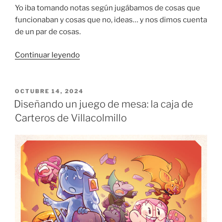
Yo iba tomando notas según jugábamos de cosas que
funcionaban y cosas que no, ideas… y nos dimos cuenta
de un par de cosas.
«Diseño
Continuar leyendo
funcional:
las
cartas
PUBLICADO
OCTUBRE 14, 2024
EL
de
Diseñando un juego de mesa: la caja de
Carteros
Carteros de Villacolmillo
de
Villacolmillo»