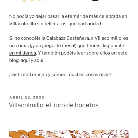
No podía yo dejar pasar la efeméride más celebrada en
Villacolmillo sin felicitaros, qué barbaridad.
Si no conocéis la Calabaza Castañera, o Villacolmillo, es
un cómic (¡y un juego de mesa!) que
tenéis disponible
en mi tienda
. Y también podéis leer sobre ellos en este
blog,
aquí
y
aquí
.
¡Disfrutad mucho y comed muchas cosas ricas!
PUBLICADO
ABRIL 23, 2025
EL
Villacolmillo: el libro de bocetos