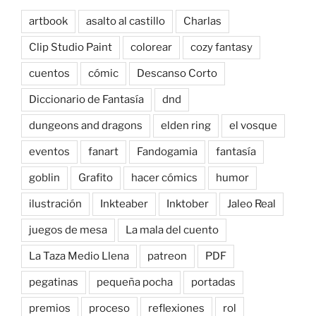
artbook
asalto al castillo
Charlas
Clip Studio Paint
colorear
cozy fantasy
cuentos
cómic
Descanso Corto
Diccionario de Fantasía
dnd
dungeons and dragons
elden ring
el vosque
eventos
fanart
Fandogamia
fantasía
goblin
Grafito
hacer cómics
humor
ilustración
Inkteaber
Inktober
Jaleo Real
juegos de mesa
La mala del cuento
La Taza Medio Llena
patreon
PDF
pegatinas
pequeña pocha
portadas
premios
proceso
reflexiones
rol