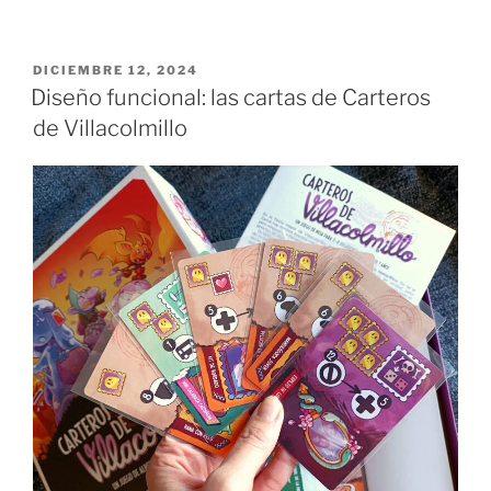
personaje
para
Carteros
PUBLICADO
DICIEMBRE 12, 2024
EL
de
Diseño funcional: las cartas de Carteros
Villacolmillo:
de Villacolmillo
Jordi»