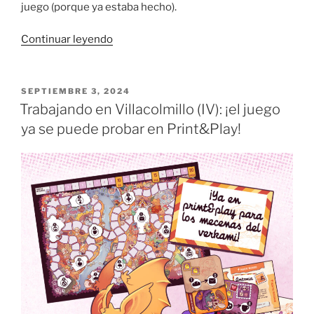
juego (porque ya estaba hecho).
«Diseñando
Continuar leyendo
un
juego
de
PUBLICADO
SEPTIEMBRE 3, 2024
EL
mesa:
Trabajando en Villacolmillo (IV): ¡el juego
la
ya se puede probar en Print&Play!
caja
de
Carteros
de
Villacolmillo»