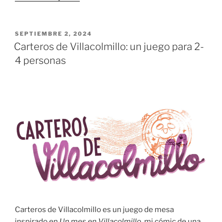
en
Villacolmillo
(IV):
PUBLICADO
SEPTIEMBRE 2, 2024
EL
¡el
Carteros de Villacolmillo: un juego para 2-
juego
4 personas
ya
se
puede
probar
en
Print&Play!»
Carteros de Villacolmillo es un juego de mesa
inspirado en
Un mes en Villacolmillo
, mi cómic de una