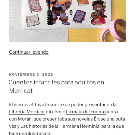
«Pegatinas
Continuar leyendo
de
aventureras
novatas»
PUBLICADO
NOVIEMBRE 5, 2022
EL
Cuentos infantiles para adultos en
Merricat
El viernes 4 tuve la suerte de poder presentar en la
Librería Merricat
mi cómic
La mala del cuento
junto
con Morán, que presentaba sus novelas Érase una puta
vez y Las historias de la Hermana Herminia,
para la que
hice una ilustración
.