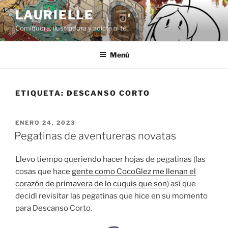
Saltar
LAURIELLE
al
Comiquera, ilustradora y adicta al té
contenido
Menú
ETIQUETA:
DESCANSO CORTO
PUBLICADO
ENERO 24, 2023
EL
Pegatinas de aventureras novatas
Llevo tiempo queriendo hacer hojas de pegatinas (las
cosas que hace
gente como CocoGlez me llenan el
corazón de primavera de lo cuquis que son
) así que
decidí revisitar las pegatinas que hice en su momento
para Descanso Corto.