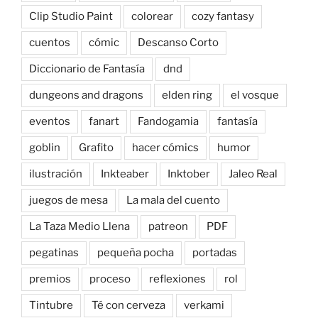
Clip Studio Paint
colorear
cozy fantasy
cuentos
cómic
Descanso Corto
Diccionario de Fantasía
dnd
dungeons and dragons
elden ring
el vosque
eventos
fanart
Fandogamia
fantasía
goblin
Grafito
hacer cómics
humor
ilustración
Inkteaber
Inktober
Jaleo Real
juegos de mesa
La mala del cuento
La Taza Medio Llena
patreon
PDF
pegatinas
pequeña pocha
portadas
premios
proceso
reflexiones
rol
Tintubre
Té con cerveza
verkami