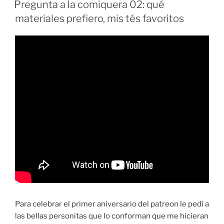
EL
Verano
Pregunta a la comiquera 02: qué
2026»
materiales prefiero, mis tés favoritos
Para celebrar el primer aniversario del patreon le pedí a
las bellas personitas que lo conforman que me hicieran