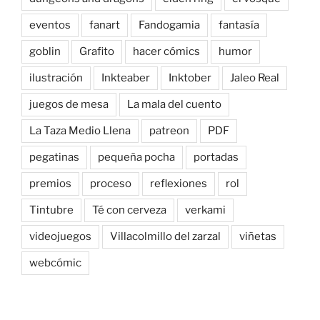
eventos
fanart
Fandogamia
fantasía
goblin
Grafito
hacer cómics
humor
ilustración
Inkteaber
Inktober
Jaleo Real
juegos de mesa
La mala del cuento
La Taza Medio Llena
patreon
PDF
pegatinas
pequeña pocha
portadas
premios
proceso
reflexiones
rol
Tintubre
Té con cerveza
verkami
videojuegos
Villacolmillo del zarzal
viñetas
webcómic