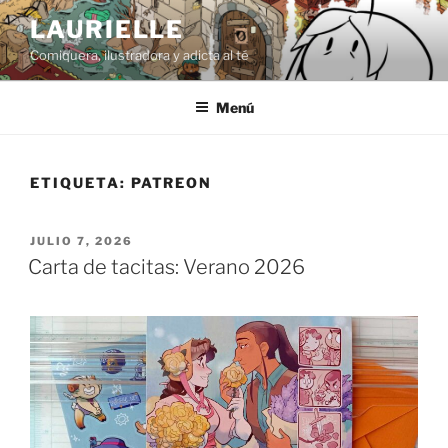
Saltar
LAURIELLE
al
Comiquera, ilustradora y adicta al té
contenido
Menú
ETIQUETA:
PATREON
PUBLICADO
JULIO 7, 2026
EL
Carta de tacitas: Verano 2026