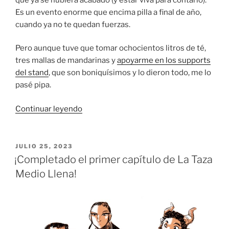
Es un evento enorme que encima pilla a final de año,
cuando ya no te quedan fuerzas.
Pero aunque tuve que tomar ochocientos litros de té,
tres mallas de mandarinas y
apoyarme en los supports
del stand
, que son boniquísimos y lo dieron todo, me lo
pasé pipa.
«Manga
Continuar leyendo
BCN
¡y
mochis!»
PUBLICADO
JULIO 25, 2023
EL
¡Completado el primer capítulo de La Taza
Medio Llena!