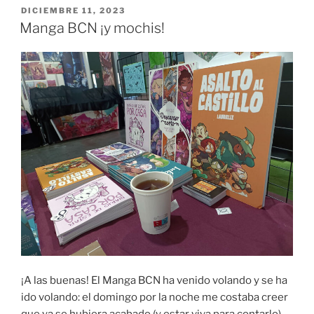
PUBLICADO
DICIEMBRE 11, 2023
EL
Manga BCN ¡y mochis!
¡A las buenas! El Manga BCN ha venido volando y se ha
ido volando: el domingo por la noche me costaba creer
que ya se hubiera acabado (y estar viva para contarlo).