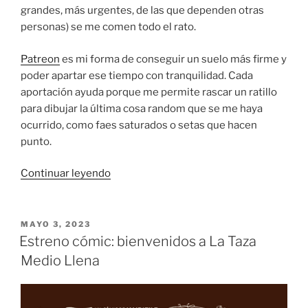
grandes, más urgentes, de las que dependen otras
personas) se me comen todo el rato.
Patreon
es mi forma de conseguir un suelo más firme y
poder apartar ese tiempo con tranquilidad. Cada
aportación ayuda porque me permite rascar un ratillo
para dibujar la última cosa random que se me haya
ocurrido, como faes saturados o setas que hacen
punto.
«Me
Continuar leyendo
he
abierto
un
PUBLICADO
MAYO 3, 2023
EL
Patreon»
Estreno cómic: bienvenidos a La Taza
Medio Llena