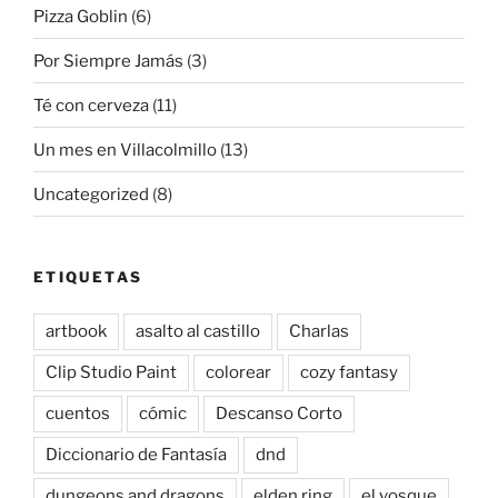
Pizza Goblin
(6)
Por Siempre Jamás
(3)
Té con cerveza
(11)
Un mes en Villacolmillo
(13)
Uncategorized
(8)
ETIQUETAS
artbook
asalto al castillo
Charlas
Clip Studio Paint
colorear
cozy fantasy
cuentos
cómic
Descanso Corto
Diccionario de Fantasía
dnd
dungeons and dragons
elden ring
el vosque