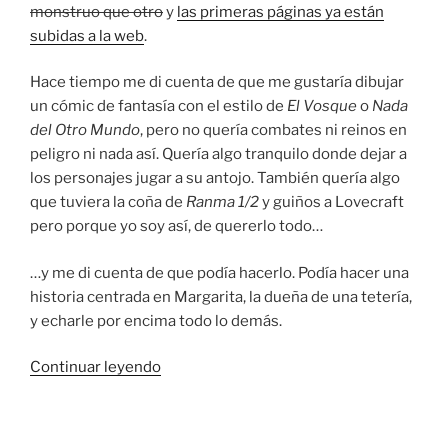
monstruo que otro
y
las primeras páginas ya están
subidas a la web
.
Hace tiempo me di cuenta de que me gustaría dibujar
un cómic de fantasía con el estilo de
El Vosque
o
Nada
del Otro Mundo
, pero no quería combates ni reinos en
peligro ni nada así. Quería algo tranquilo donde dejar a
los personajes jugar a su antojo. También quería algo
que tuviera la coña de
Ranma 1/2
y guiños a Lovecraft
pero porque yo soy así, de quererlo todo…
…y me di cuenta de que podía hacerlo. Podía hacer una
historia centrada en Margarita, la dueña de una tetería,
y echarle por encima todo lo demás.
«Estreno
Continuar leyendo
cómic:
bienvenidos
a