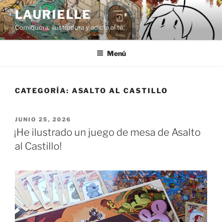
Saltar
LAURIELLE
al
Comiquera, ilustradora y adicta al té
contenido
Menú
CATEGORÍA:
ASALTO AL CASTILLO
PUBLICADO
JUNIO 25, 2026
EL
¡He ilustrado un juego de mesa de Asalto
al Castillo!