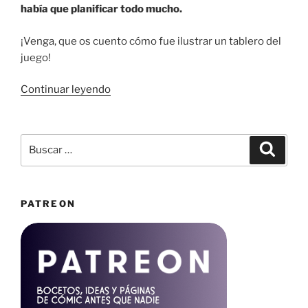
había que planificar todo mucho.
¡Venga, que os cuento cómo fue ilustrar un tablero del
juego!
«¡He
Continuar leyendo
ilustrado
un
juego
Buscar
Buscar
de
por:
mesa
de
PATREON
Asalto
al
Castillo!»