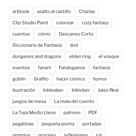
artbook
asalto al castillo
Charlas
Clip Studio Paint
colorear
cozy fantasy
cuentos
cómic
Descanso Corto
Diccionario de Fantasía
dnd
dungeons and dragons
elden ring
el vosque
eventos
fanart
Fandogamia
fantasía
goblin
Grafito
hacer cómics
humor
ilustración
Inkteaber
Inktober
Jaleo Real
juegos de mesa
La mala del cuento
La Taza Medio Llena
patreon
PDF
pegatinas
pequeña pocha
portadas
premios
proceso
reflexiones
rol