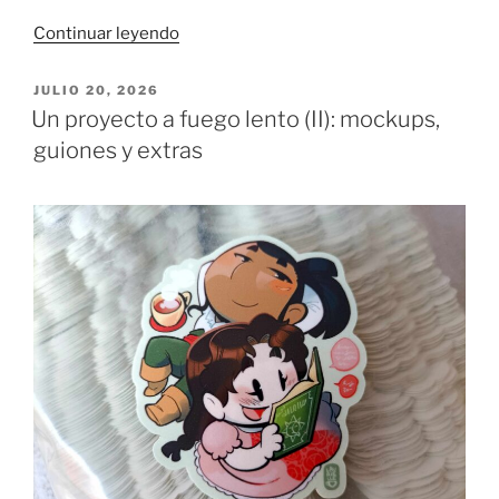
«Anilinas
Continuar leyendo
vs.
The
PUBLICADO
JULIO 20, 2026
EL
Sun»
Un proyecto a fuego lento (II): mockups,
guiones y extras