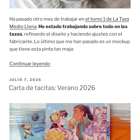
Ha pasado otro mes de trabajar en
el tomo 1 de La Taza
Medio Llena
.
He estado trabajando sobre todo en las
tazas
, refinando el diseño y haciendo ajustes con el
fabricante. Lo último que me han pasado es un mockup
que tiene esta pinta tan maja:
«Un
Continuar leyendo
proyecto
a
PUBLICADO
JULIO 7, 2026
EL
fuego
Carta de tacitas: Verano 2026
lento
(II):
mockups,
guiones
y
extras»