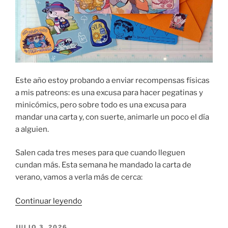
Este año estoy probando a enviar recompensas físicas
a mis patreons: es una excusa para hacer pegatinas y
minicómics, pero sobre todo es una excusa para
mandar una carta y, con suerte, animarle un poco el día
a alguien.
Salen cada tres meses para que cuando lleguen
cundan más. Esta semana he mandado la carta de
verano, vamos a verla más de cerca:
«Carta
Continuar leyendo
de
tacitas:
PUBLICADO
JULIO 3, 2026