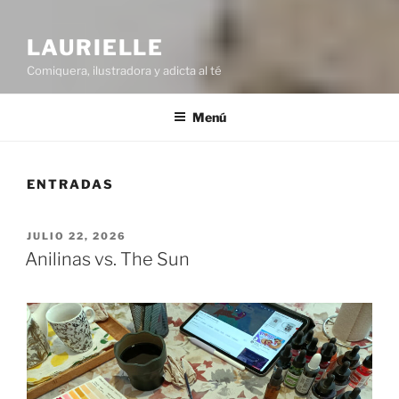
LAURIELLE
Comiquera, ilustradora y adicta al té
Menú
ENTRADAS
PUBLICADO
JULIO 22, 2026
EL
Anilinas vs. The Sun