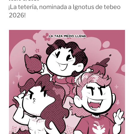
EL
Verano
¡La tetería, nominada a Ignotus de tebeo
2026»
2026!