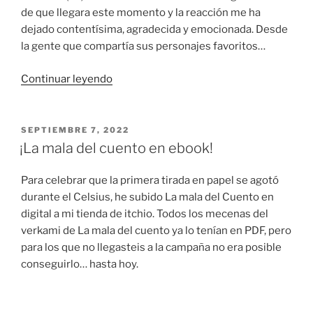
de que llegara este momento y la reacción me ha
dejado contentísima, agradecida y emocionada. Desde
la gente que compartía sus personajes favoritos…
«Asalto
Continuar leyendo
al
Castillo
IX:
PUBLICADO
SEPTIEMBRE 7, 2022
EL
cómo
¡La mala del cuento en ebook!
va
la
Para celebrar que la primera tirada en papel se agotó
cosa»
durante el Celsius, he subido La mala del Cuento en
digital a mi tienda de itchio. Todos los mecenas del
verkami de La mala del cuento ya lo tenían en PDF, pero
para los que no llegasteis a la campaña no era posible
conseguirlo… hasta hoy.