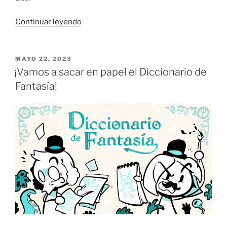
«Adaptando
Continuar leyendo
el
Diccionario
a
PUBLICADO
MAYO 22, 2023
EL
papel»
¡Vamos a sacar en papel el Diccionario de
Fantasía!