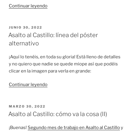
«¡La
Continuar leyendo
mala
del
cuento
PUBLICADO
JUNIO 30, 2022
EL
en
Asalto al Castillo: línea del póster
ebook!»
alternativo
¡Aquí lo tenéis, en toda su gloria! Está lleno de detalles
y no quiero que nadie se quede miope así que podéis
clicar en la imagen para verla en grande:
«Asalto
Continuar leyendo
al
Castillo:
línea
PUBLICADO
MARZO 30, 2022
EL
del
Asalto al Castillo: cómo va la cosa (II)
póster
alternativo»
¡Buenas!
Segundo mes de trabajo en Asalto al Castillo
y