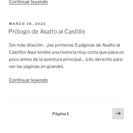
«Asalto
Continuar leyendo
al
Castillo:
cómo
PUBLICADO
MARZO 30, 2022
EL
va
Prólogo de Asalto al Castillo
la
cosa
Sin más dilación… ¡las primeras 5 páginas de Asalto al
(II)»
Castillo! Aquí tenéis una historia muy corta que pasa un
poco antes de la aventura principal… (clic derecho para
ver las páginas en grande).
«Prólogo
Continuar leyendo
de
Asalto
al
Castillo»
Paginación
Sigu
Página
1
pági
de
entradas