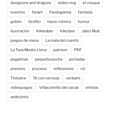
dungeons and dragons
elden ring
el vosque
eventos
fanart
Fandogamia
fantasía
goblin
Grafito
hacer cómics
humor
ilustración
Inkteaber
Inktober
Jaleo Real
juegos de mesa
La mala del cuento
La Taza Medio Llena
patreon
PDF
pegatinas
pequeña pocha
portadas
premios
proceso
reflexiones
rol
Tintubre
Té con cerveza
verkami
videojuegos
Villacolmillo del zarzal
viñetas
webcómic