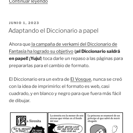
«Villacolmillo:
Continuar leyendo
cuarta
semana»
PUBLICADO
JUNIO 1, 2023
EL
Adaptando el Diccionario a papel
Ahora que
la campaña de verkami del Diccionario de
Fantasía ha logrado su objetivo
(
¡el Diccionario saldrá
en papel! ¡Yuju!
) toca darle un repaso a las páginas para
prepararlas para el cambio de formato.
El Diccionario era un extra de
El Vosque
, nunca se creó
con la idea de imprimirlo: el formato es web, casi
cuadrado, y en blanco y negro para que fuera más fácil
de dibujar.