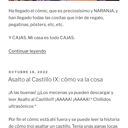
Ha llegado el cómic, que es preciosísimo y NARANJA, y
han llegado todas las cositas que irán de regalo,
pegatinas, pósters, etc, etc.
Y CAJAS. Mi casa es todo CAJAS.
«Asalto
Continuar leyendo
al
castillo
X
PUBLICADO
OCTUBRE 18, 2022
EL
(de
Asalto al Castillo IX: cómo va la cosa
10):
cómo
¡A las buenas! ¡¡¡Los mecenas ya pueden descargar y
va
leer Asalto al Castillo!!! ¡AAAAA! ¡AAAAA! * Chillidos
la
ultrasónicos *
cosa»
Por fin el cómic está ahí fuera y se puede leer la historia
de cómo (no) asaltar un castillo. Tenía unas ganas locas