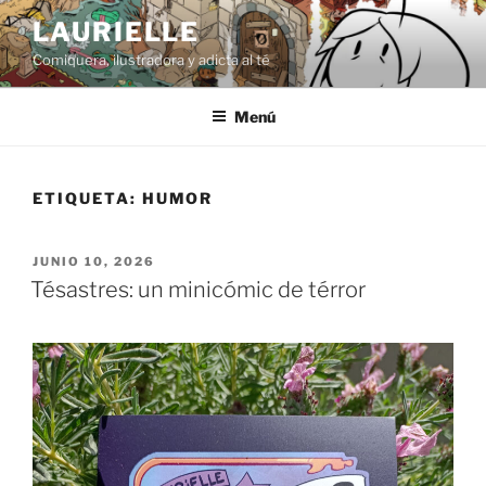
Saltar
LAURIELLE
al
Comiquera, ilustradora y adicta al té
contenido
Menú
ETIQUETA:
HUMOR
PUBLICADO
JUNIO 10, 2026
EL
Tésastres: un minicómic de térror