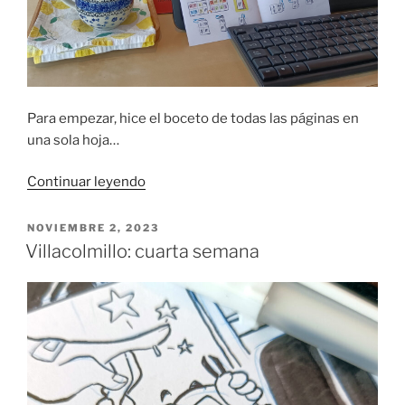
Para empezar, hice el boceto de todas las páginas en
una sola hoja…
«Tésastres:
Continuar leyendo
un
minicómic
PUBLICADO
NOVIEMBRE 2, 2023
EL
de
Villacolmillo: cuarta semana
térror»