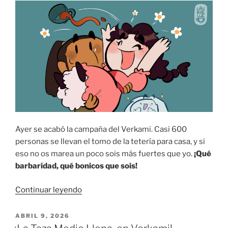
y
primer
diseño
de
las
tazas»
Ayer se acabó la campaña del Verkami. Casi 600
personas se llevan el tomo de la tetería para casa, y si
eso no os marea un poco sois más fuertes que yo.
¡Qué
barbaridad, qué bonicos que sois!
«¡Se
Continuar leyendo
acabó
el
PUBLICADO
ABRIL 9, 2026
EL
verkami!