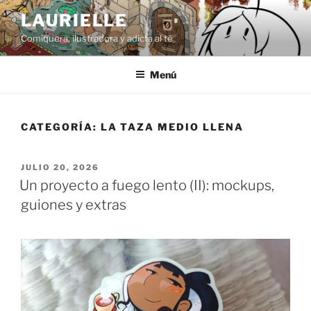
Saltar
LAURIELLE
al
Comiquera, ilustradora y adicta al té
contenido
Menú
CATEGORÍA:
LA TAZA MEDIO LLENA
PUBLICADO
JULIO 20, 2026
EL
Un proyecto a fuego lento (II): mockups,
guiones y extras