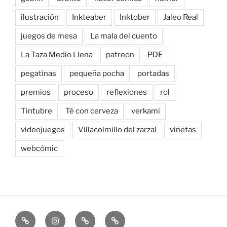
ilustración
Inkteaber
Inktober
Jaleo Real
juegos de mesa
La mala del cuento
La Taza Medio Llena
patreon
PDF
pegatinas
pequeña pocha
portadas
premios
proceso
reflexiones
rol
Tintubre
Té con cerveza
verkami
videojuegos
Villacolmillo del zarzal
viñetas
webcómic
Newsletter
Instagram
Bluesky
Patreon