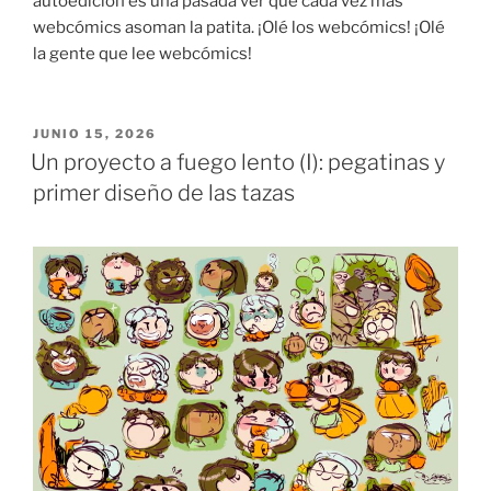
autoedición es una pasada ver que cada vez más
webcómics asoman la patita. ¡Olé los webcómics! ¡Olé
la gente que lee webcómics!
PUBLICADO
JUNIO 15, 2026
EL
Un proyecto a fuego lento (I): pegatinas y
primer diseño de las tazas