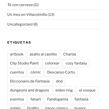
Té con cerveza
(11)
Un mes en Villacolmillo
(13)
Uncategorized
(8)
ETIQUETAS
artbook
asalto al castillo
Charlas
Clip Studio Paint
colorear
cozy fantasy
cuentos
cómic
Descanso Corto
Diccionario de Fantasía
dnd
dungeons and dragons
elden ring
el vosque
eventos
fanart
Fandogamia
fantasía
goblin
Grafito
hacer cómics
humor