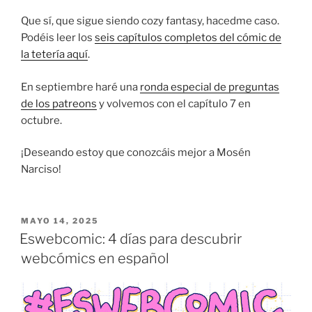
Que sí, que sigue siendo cozy fantasy, hacedme caso.
Podéis leer los
seis capítulos completos del cómic de
la tetería aquí
.
En septiembre haré una
ronda especial de preguntas
de los patreons
y volvemos con el capítulo 7 en
octubre.
¡Deseando estoy que conozcáis mejor a Mosén
Narciso!
PUBLICADO
MAYO 14, 2025
EL
Eswebcomic: 4 días para descubrir
webcómics en español