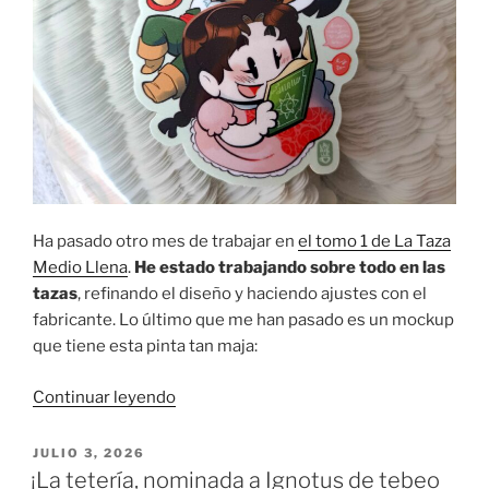
Ha pasado otro mes de trabajar en
el tomo 1 de La Taza
Medio Llena
.
He estado trabajando sobre todo en las
tazas
, refinando el diseño y haciendo ajustes con el
fabricante. Lo último que me han pasado es un mockup
que tiene esta pinta tan maja:
«Un
Continuar leyendo
proyecto
a
PUBLICADO
JULIO 3, 2026
EL
fuego
¡La tetería, nominada a Ignotus de tebeo