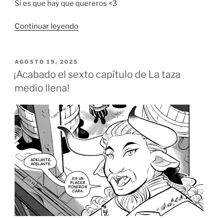
Si es que hay que quereros <3
«¡La
Continuar leyendo
tetería
y
Villacolmillo,
PUBLICADO
AGOSTO 19, 2025
EL
nominados
¡Acabado el sexto capítulo de La taza
a
medio llena!
los
Premios
Ignotus!»