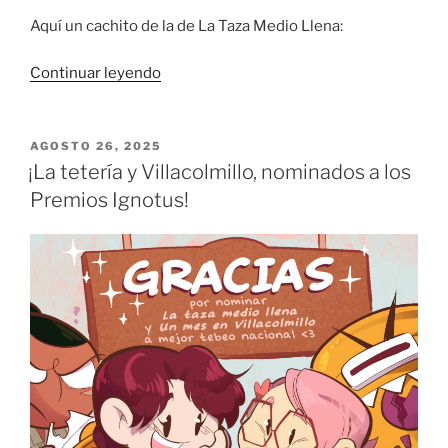
Aquí un cachito de la de La Taza Medio Llena:
«Webcómics
Continuar leyendo
en
español
en
PUBLICADO
AGOSTO 26, 2025
EL
Manga
¡La tetería y Villacolmillo, nominados a los
BCN
Premios Ignotus!
(¡con
premio!)»