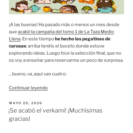
¡A las buenas! Ha pasado más o menos un mes desde
que
acabó la campaña del tomo 1 de La Taza Medio
Llena
. En este tiempo
he hecho las pegatinas de
carusas
: arriba tenéis el boceto donde estuve
explorando ideas. Luego hice la selección final, que no
os voy a enseñar para reservarme un poco de sorpresa.
…bueno, va, aquí van cuatro:
«Un
Continuar leyendo
proyecto
a
PUBLICADO
MAYO 20, 2026
EL
fuego
¡Se acabó el verkami! ¡Muchísimas
lento
gracias!
(I):
pegatinas