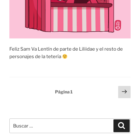
Feliz Sam Va Lentín de parte de Liliidae y el resto de
personajes de la tetería
Paginación
Sigu
Página
1
pági
de
entradas
Buscar
Buscar
por: