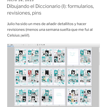
JULIO 26, 2023
EL
portada
Dibujando el Diccionario (I): formularios,
del
revisiones, pins
Diccionario
de
Julio ha sido un mes de añadir detallitos y hacer
Fantasía»
revisiones (menos una semana suelta que me fui al
Celsius ¡wiii!).