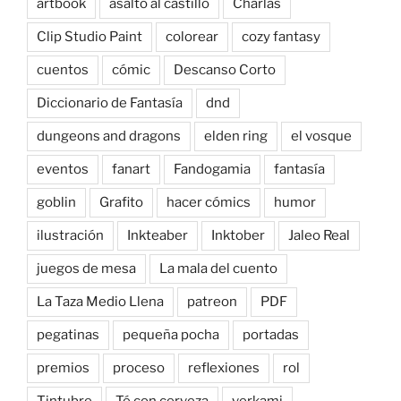
artbook
asalto al castillo
Charlas
Clip Studio Paint
colorear
cozy fantasy
cuentos
cómic
Descanso Corto
Diccionario de Fantasía
dnd
dungeons and dragons
elden ring
el vosque
eventos
fanart
Fandogamia
fantasía
goblin
Grafito
hacer cómics
humor
ilustración
Inkteaber
Inktober
Jaleo Real
juegos de mesa
La mala del cuento
La Taza Medio Llena
patreon
PDF
pegatinas
pequeña pocha
portadas
premios
proceso
reflexiones
rol