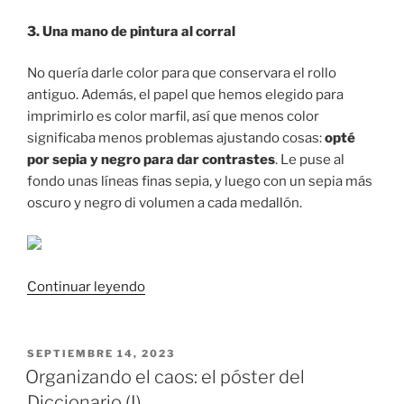
3. Una mano de pintura al corral
No quería darle color para que conservara el rollo
antiguo. Además, el papel que hemos elegido para
imprimirlo es color marfil, así que menos color
significaba menos problemas ajustando cosas:
opté
por sepia y negro para dar contrastes
. Le puse al
fondo unas líneas finas sepia, y luego con un sepia más
oscuro y negro di volumen a cada medallón.
«Organizando
Continuar leyendo
el
caos:
el
PUBLICADO
SEPTIEMBRE 14, 2023
EL
póster
Organizando el caos: el póster del
del
Diccionario (I)