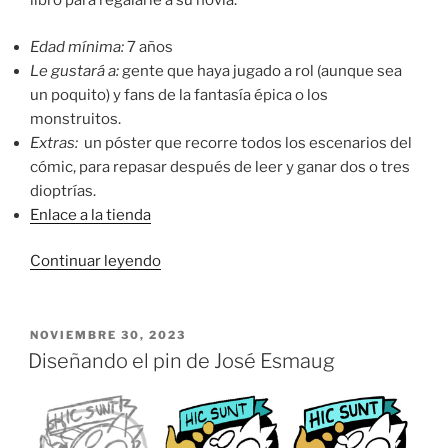
libro para regalarle a su novia.
Edad mínima:
7 años
Le gustará a:
gente que haya jugado a rol (aunque sea
un poquito) y fans de la fantasía épica o los
monstruitos.
Extras:
un póster que recorre todos los escenarios del
cómic, para repasar después de leer y ganar dos o tres
dioptrías.
Enlace a la tienda
«Guía
Continuar leyendo
para
regalar»
PUBLICADO
NOVIEMBRE 30, 2023
EL
Diseñando el pin de José Esmaug