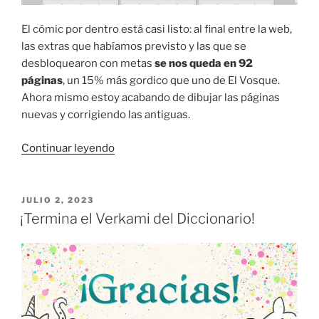
El cómic por dentro está casi listo: al final entre la web,
las extras que habíamos previsto y las que se
desbloquearon con metas
se nos queda en 92
páginas
, un 15% más gordico que uno de El Vosque.
Ahora mismo estoy acabando de dibujar las páginas
nuevas y corrigiendo las antiguas.
«Dibujando
Continuar leyendo
el
Diccionario
(I):
PUBLICADO
JULIO 2, 2023
EL
formularios,
¡Termina el Verkami del Diccionario!
revisiones,
pins»