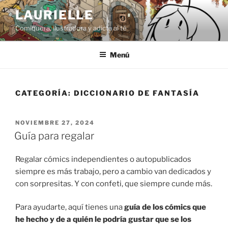
Saltar
LAURIELLE
al
Comiquera, ilustradora y adicta al té
contenido
Menú
CATEGORÍA:
DICCIONARIO DE FANTASÍA
PUBLICADO
NOVIEMBRE 27, 2024
EL
Guía para regalar
Regalar cómics independientes o autopublicados
siempre es más trabajo, pero a cambio van dedicados y
con sorpresitas. Y con confeti, que siempre cunde más.
Para ayudarte, aquí tienes una
guía de los cómics que
he hecho y de a quién le podría gustar que se los