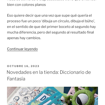
bien con colores planos
Eso quiere decir que una vez que supe qué quería el
proceso fue un poco ‘dibuja un círculo, dibuja el búho’,
en el sentido de que del primer boceto al segundo hay
mucha diferencia, pero del segundo al resultado final
apenas hay cambios.
«Diseñando
Continuar leyendo
el
pin
de
PUBLICADO
OCTUBRE 16, 2023
EL
José
Novedades en la tienda: Diccionario de
Esmaug»
Fantasía