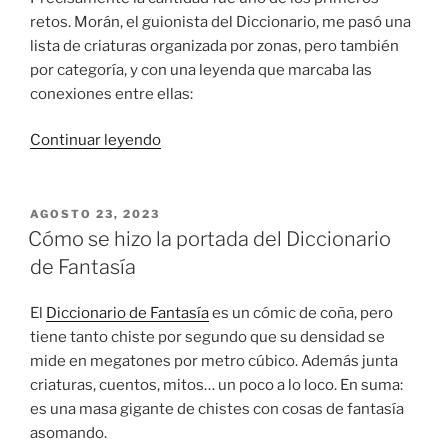
retos. Morán, el guionista del Diccionario, me pasó una
lista de criaturas organizada por zonas, pero también
por categoría, y con una leyenda que marcaba las
conexiones entre ellas:
«Organizando
Continuar leyendo
el
caos:
el
PUBLICADO
AGOSTO 23, 2023
EL
póster
Cómo se hizo la portada del Diccionario
del
de Fantasía
Diccionario
(I)»
El
Diccionario de Fantasía
es un cómic de coña, pero
tiene tanto chiste por segundo que su densidad se
mide en megatones por metro cúbico. Además junta
criaturas, cuentos, mitos… un poco a lo loco. En suma:
es una masa gigante de chistes con cosas de fantasía
asomando.