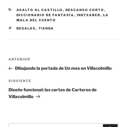
CATEGORÍAS
ASALTO AL CASTILLO
,
DESCANSO CORTO
,
DICCIONARIO DE FANTASÍA
,
INKTEABER
,
LA
MALA DEL CUENTO
ETIQUETAS
REGALOS
,
TIENDA
Navegación
Entrada
ANTERIOR
de
anterior:
Dibujando la portada de Un mes en Villacolmillo
entradas
Siguiente
SIGUIENTE
entrada
Diseño funcional: las cartas de Carteros de
Villacolmillo
Buscar