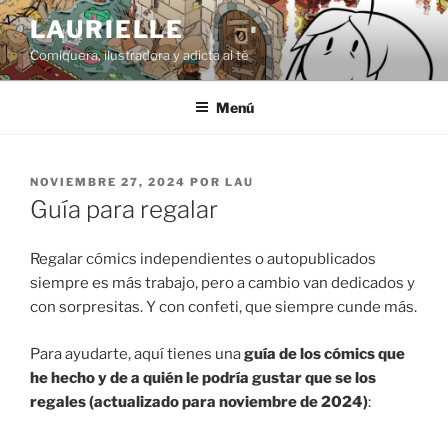
Saltar
LAURIELLE
al
Comiquera, ilustradora y adicta al té
contenido
Menú
PUBLICADO
NOVIEMBRE 27, 2024
POR
LAU
EL
Guía para regalar
Regalar cómics independientes o autopublicados
siempre es más trabajo, pero a cambio van dedicados y
con sorpresitas. Y con confeti, que siempre cunde más.
Para ayudarte, aquí tienes una
guía de los cómics que
he hecho y de a quién le podría gustar que se los
regales (actualizado para noviembre de 2024)
: