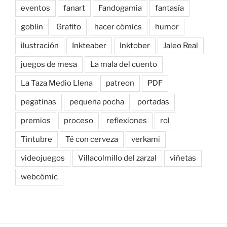
eventos
fanart
Fandogamia
fantasía
goblin
Grafito
hacer cómics
humor
ilustración
Inkteaber
Inktober
Jaleo Real
juegos de mesa
La mala del cuento
La Taza Medio Llena
patreon
PDF
pegatinas
pequeña pocha
portadas
premios
proceso
reflexiones
rol
Tintubre
Té con cerveza
verkami
videojuegos
Villacolmillo del zarzal
viñetas
webcómic