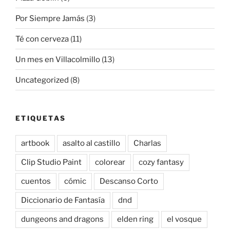
Por Siempre Jamás
(3)
Té con cerveza
(11)
Un mes en Villacolmillo
(13)
Uncategorized
(8)
ETIQUETAS
artbook
asalto al castillo
Charlas
Clip Studio Paint
colorear
cozy fantasy
cuentos
cómic
Descanso Corto
Diccionario de Fantasía
dnd
dungeons and dragons
elden ring
el vosque