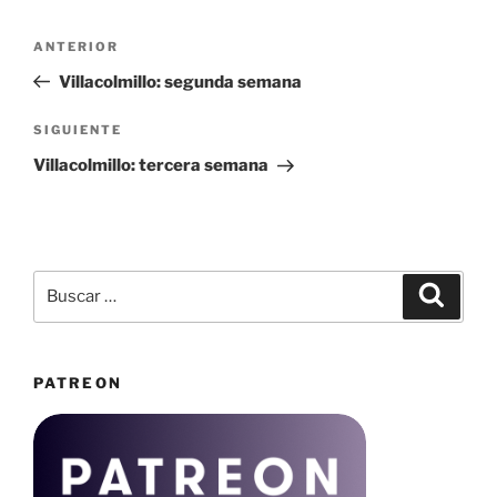
Navegación
Entrada
ANTERIOR
de
anterior:
Villacolmillo: segunda semana
entradas
Siguiente
SIGUIENTE
entrada
Villacolmillo: tercera semana
Buscar
Buscar
por:
PATREON