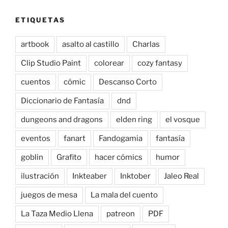
ETIQUETAS
artbook
asalto al castillo
Charlas
Clip Studio Paint
colorear
cozy fantasy
cuentos
cómic
Descanso Corto
Diccionario de Fantasía
dnd
dungeons and dragons
elden ring
el vosque
eventos
fanart
Fandogamia
fantasía
goblin
Grafito
hacer cómics
humor
ilustración
Inkteaber
Inktober
Jaleo Real
juegos de mesa
La mala del cuento
La Taza Medio Llena
patreon
PDF