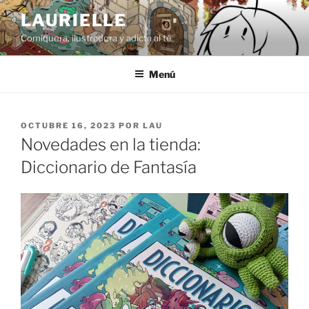
Saltar
LAURIELLE
al
Comiquera, ilustradora y adicta al té
contenido
Menú
PUBLICADO
OCTUBRE 16, 2023
POR
LAU
EL
Novedades en la tienda:
Diccionario de Fantasía