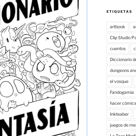
ETIQUETAS
artbook
a
Clip Studio P
cuentos
c
Diccionario d
dungeons an
el vosque
Fandogamia
hacer cómic
Inkteaber
juegos de me
La Taza Medi