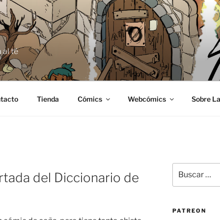
E
 al té
tacto
Tienda
Cómics
Webcómics
Sobre La
Buscar
rtada del Diccionario de
por:
PATREON