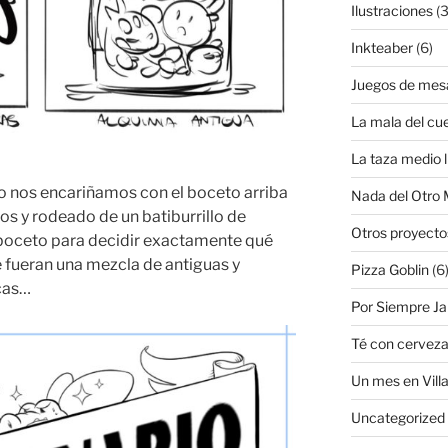
Ilustraciones
(3
Inkteaber
(6)
Juegos de mes
La mala del cu
La taza medio l
 nos encariñamos con el boceto arriba
Nada del Otro
 dos y rodeado de un batiburrillo de
Otros proyecto
boceto para decidir exactamente qué
e fueran una mezcla de antiguas y
Pizza Goblin
(6
icas…
Por Siempre J
Té con cervez
Un mes en Villa
Uncategorized