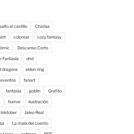
salto al castillo
Charlas
aint
colorear
cozy fantasy
ómic
Descanso Corto
e Fantasía
dnd
d dragons
elden ring
eventos
fanart
fantasía
goblin
Grafito
s
humor
ilustración
Inktober
Jaleo Real
sa
La mala del cuento
o Llena
patreon
PDF