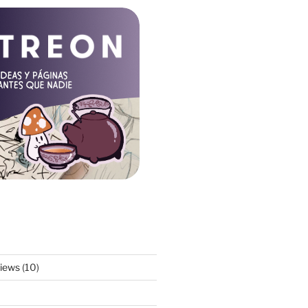
views
(10)