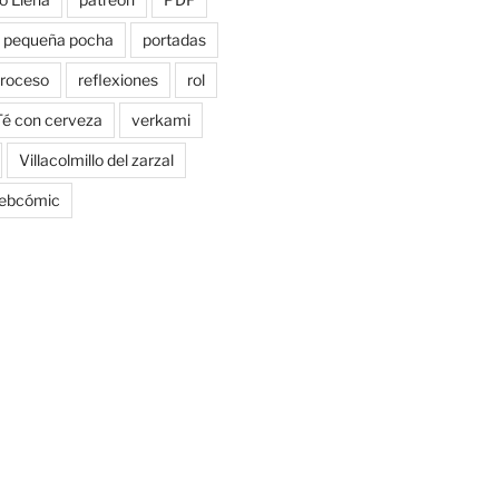
pequeña pocha
portadas
roceso
reflexiones
rol
Té con cerveza
verkami
Villacolmillo del zarzal
ebcómic