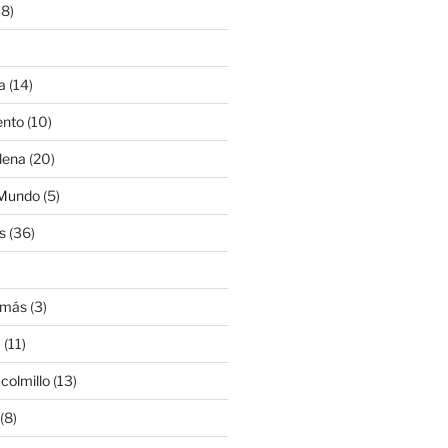
8)
a
(14)
ento
(10)
lena
(20)
 Mundo
(5)
s
(36)
)
amás
(3)
a
(11)
colmillo
(13)
(8)