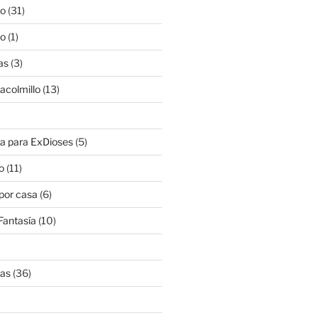
lo
(31)
lo
(1)
as
(3)
lacolmillo
(13)
a para ExDioses
(5)
o
(11)
 por casa
(6)
Fantasía
(10)
nas
(36)