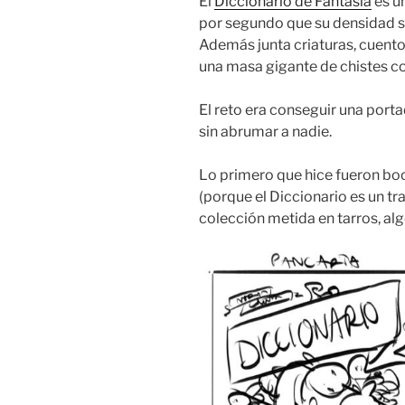
El
Diccionario de Fantasía
es un
por segundo que su densidad 
Además junta criaturas, cuento
una masa gigante de chistes c
El reto era conseguir una por
sin abrumar a nadie.
Lo primero que hice fueron boc
(porque el Diccionario es un t
colección metida en tarros, alg