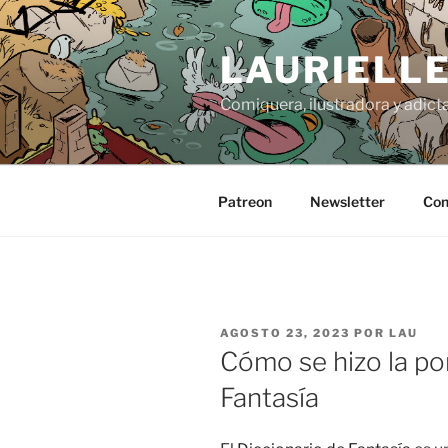
Saltar
al
LAURIELL
contenido
Comiquera, ilustradora y adicta
Patreon
Newsletter
Con
PUBLICADO
AGOSTO 23, 2023
POR
LAU
EL
Cómo se hizo la po
Fantasía