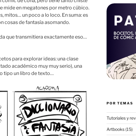
 cómic de coña, pero tiene tanto chiste
se mide en megatones por metro cúbico.
s, mitos… un poco a lo loco. En suma: es
on cosas de fantasía asomando.
tada que transmitiera exactamente eso…
etos para explorar ideas: una clase
ratado académico muy muy serio), una
o tipo un libro de texto…
POR TEMAS
Tutoriales y re
Artbooks
(15)