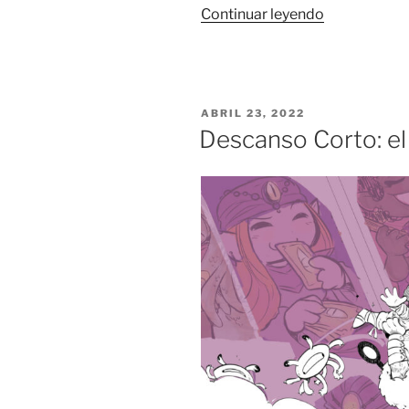
«Asalto
Continuar leyendo
al
Castillo:
el
libro
PUBLICADO
ABRIL 23, 2022
de
EL
Descanso Corto: el
bocetos»