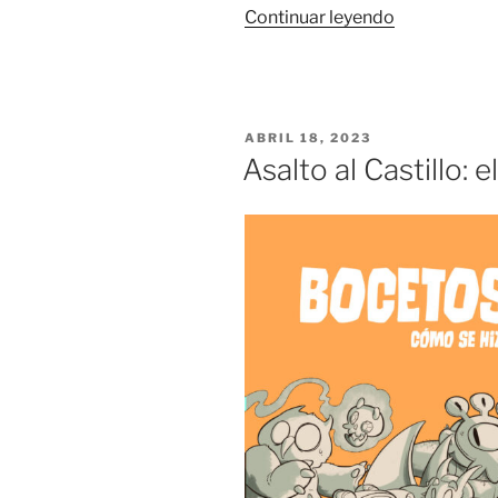
«Nueva
Continuar leyendo
versión
del
Diario
de
PUBLICADO
ABRIL 18, 2023
estar
EL
Asalto al Castillo: 
por
casa»