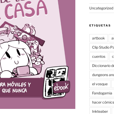
Uncategorized
ETIQUETAS
artbook
a
Clip Studio P
cuentos
c
Diccionario d
dungeons an
el vosque
Fandogamia
hacer cómic
Inkteaber