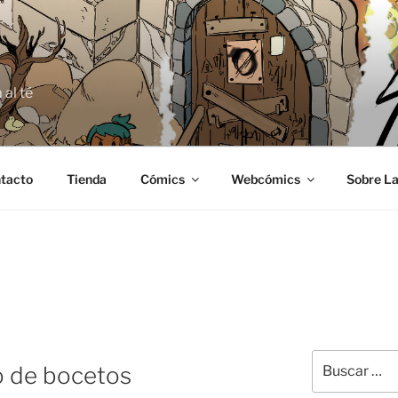
E
 al té
tacto
Tienda
Cómics
Webcómics
Sobre La
Buscar
bro de bocetos
por: