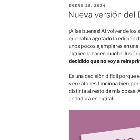
bocetos»
PUBLICADO
ENERO 25, 2024
EL
Nueva versión del D
¡A las buenas! Al volver de los
que había agotado la edición de
unos pocos ejemplares en una c
alguien la hacen mucha ilusión
decidido que no voy a reimpri
Es una decisión difícil porque e
y en salones funciona bien, pe
distinta
al resto de mis cosas
. 
andadura en digital: