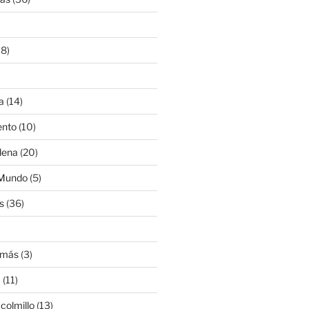
8)
a
(14)
ento
(10)
lena
(20)
 Mundo
(5)
s
(36)
)
amás
(3)
a
(11)
colmillo
(13)