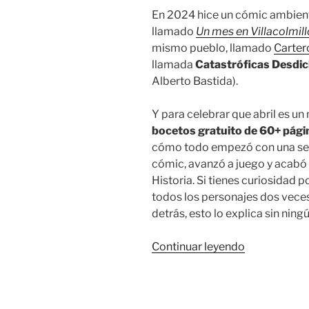
En 2024 hice un cómic ambien
llamado
Un mes en Villacolmill
mismo pueblo, llamado
Cartero
llamada
Catastróficas Desdi
Alberto Bastida).
Y para celebrar que abril es u
bocetos gratuito de 60+ pági
cómo todo empezó con una serie
cómic, avanzó a juego y acabó
Historia. Si tienes curiosidad p
todos los personajes dos veces
detrás, esto lo explica sin ningú
«Villacolmill
Continuar leyendo
el
libro
de