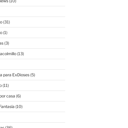
views
(10)
lo
(31)
lo
(1)
as
(3)
lacolmillo
(13)
a para ExDioses
(5)
o
(11)
 por casa
(6)
Fantasía
(10)
nas
(36)