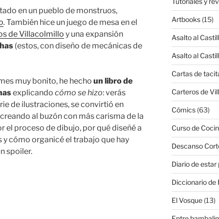
Tutoriales y re
tado en un pueblo de monstruos,
Artbooks
(15)
o
.
También hice
un juego de mesa en el
s de Villacolmillo
y una expansión
Asalto al Castil
chas
(estos, con diseño de mecánicas de
Asalto al Castil
Cartas de tacit
n mes muy bonito, he hecho
un libro de
Carteros de Vil
nas
explicando
cómo se hizo
: verás
 de ilustraciones, se convirtió en
Cómics
(63)
 creando al buzón con más carisma de la
or el proceso de dibujo, por qué diseñé a
Curso de Cocin
 y cómo organicé el trabajo que hay
Descanso Cort
n spoiler.
Diario de estar
o:
Diccionario de 
El Vosque
(13)
Entre bambali