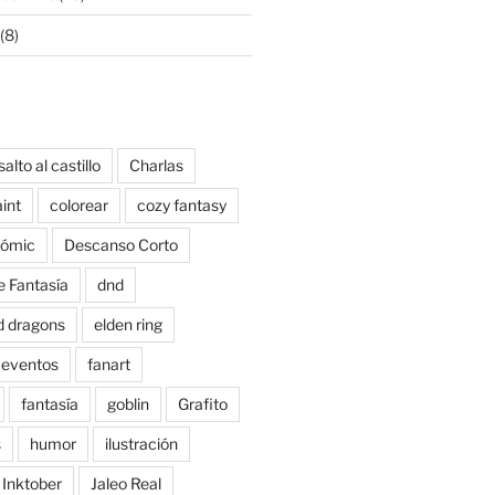
(8)
salto al castillo
Charlas
aint
colorear
cozy fantasy
ómic
Descanso Corto
e Fantasía
dnd
d dragons
elden ring
eventos
fanart
fantasía
goblin
Grafito
s
humor
ilustración
Inktober
Jaleo Real