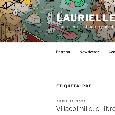
Saltar
al
LAURIELL
contenido
Comiquera, ilustradora y adicta
Patreon
Newsletter
Con
ETIQUETA:
PDF
PUBLICADO
ABRIL 23, 2025
EL
Villacolmillo: el li