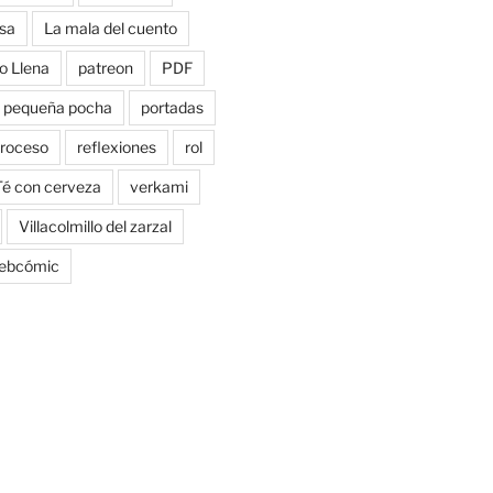
sa
La mala del cuento
o Llena
patreon
PDF
pequeña pocha
portadas
roceso
reflexiones
rol
Té con cerveza
verkami
Villacolmillo del zarzal
ebcómic