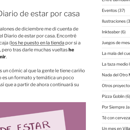
Eventos
(37)
iario de estar por casa
Ilustraciones
(3
 salones de diciembre me di cuenta de
Inkteaber
(6)
l Diario de estar por casa. Encontré
aja (
los he puesto en la tienda
por si a
Juegos de mes
), pero tras darle muchas vueltas
he
La mala del cu
mir
.
La taza medio l
s un cómic al que la gente le tiene cariño
Nada del Otro
ro es un formato y temática un poco
Así que a partir de ahora continuará su
Otros proyecto
Pizza Goblin
(6
Por Siempre J
Té con cervez
Un mes en Villa