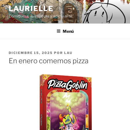
Saltar
LAURIELLE
al
Comiquera, ilustradora y adicta al té
contenido
Menú
PUBLICADO
DICIEMBRE 15, 2025
POR
LAU
EL
En enero comemos pizza