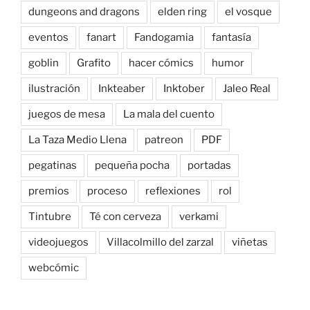
dungeons and dragons
elden ring
el vosque
eventos
fanart
Fandogamia
fantasía
goblin
Grafito
hacer cómics
humor
ilustración
Inkteaber
Inktober
Jaleo Real
juegos de mesa
La mala del cuento
La Taza Medio Llena
patreon
PDF
pegatinas
pequeña pocha
portadas
premios
proceso
reflexiones
rol
Tintubre
Té con cerveza
verkami
videojuegos
Villacolmillo del zarzal
viñetas
webcómic