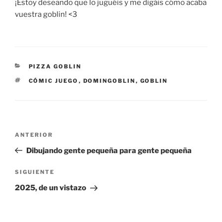
¡Estoy deseando que lo juguéis y me digáis cómo acaba
vuestra goblin! <3
CATEGORÍAS
PIZZA GOBLIN
ETIQUETAS
CÓMIC JUEGO
,
DOMINGOBLIN
,
GOBLIN
Navegación
Entrada
ANTERIOR
de
anterior:
Dibujando gente pequeña para gente pequeña
entradas
Siguiente
SIGUIENTE
entrada
2025, de un vistazo