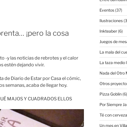
Eventos
(37)
Ilustraciones
(3
prenta… ¡pero la cosa
Inkteaber
(6)
Juegos de mes
La mala del cu
 -y las noticias de rebrotes y el calor
La taza medio l
s estén dejando vivir.
Nada del Otro
a de Diario de Estar por Casa el cómic,
Otros proyecto
dos semanas, acaba de llegar hoy.
Pizza Goblin
(6
S QUÉ MAJOS Y CUADRADOS ELLOS
Por Siempre J
Té con cervez
Un mes en Villa