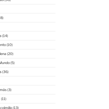
8)
a
(14)
ento
(10)
lena
(20)
 Mundo
(5)
s
(36)
)
amás
(3)
a
(11)
colmillo
(13)