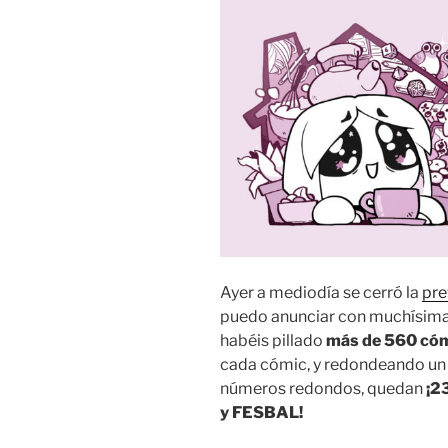
marcha!»
Ayer a mediodía se cerró la
pre
puedo anunciar con muchísima a
habéis pillado
más de 560 có
cada cómic, y redondeando un 
números redondos, quedan
¡23
y FESBAL!