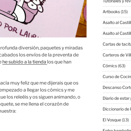
Tutoriales y re
Artbooks
(15)
Asalto al Castil
Asalto al Castil
Cartas de tacit
profunda diversión, paquetes y miradas
cabados los envíos de la preventa de
Carteros de Vil
ue
he subido a la tienda
los que han
Cómics
(63)
Curso de Cocin
acía muy feliz que me dijerais que os
Descanso Cort
empezado a llegar los cómics y me
ue los releéis y os siguen animando, o
Diario de estar
paquete, se me llena el corazón de
Diccionario de 
uestra:
El Vosque
(13)
Entre bambali