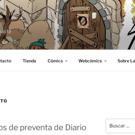
E
 al té
tacto
Tienda
Cómics
Webcómics
Sobre La
NTO
Buscar
os de preventa de Diario
por: