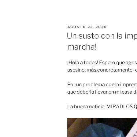
los
envíos
de
preventa
PUBLICADO
AGOSTO 21, 2020
de
EL
Un susto con la im
Diario
marcha!
de
estar
por
¡Hola a todes! Espero que agosto
casa!»
asesino, más concretamente- o
Por un problema con la imprent
que debería llevar en mi casa 
La buena noticia: MIRADLO