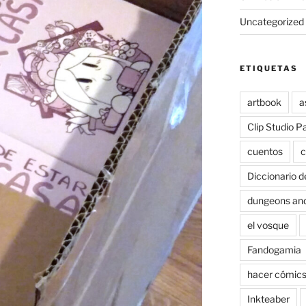
Uncategorized
ETIQUETAS
artbook
a
Clip Studio P
cuentos
c
Diccionario d
dungeons an
el vosque
Fandogamia
hacer cómic
Inkteaber