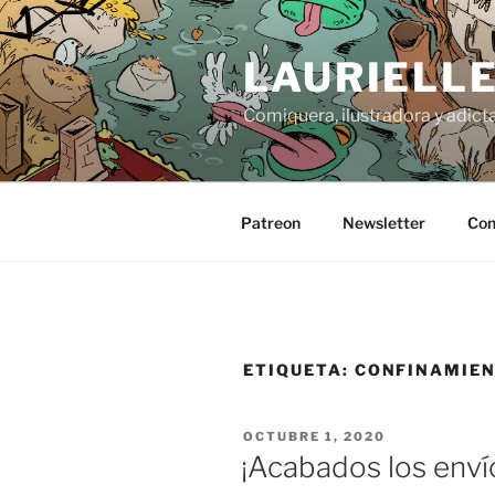
Saltar
al
LAURIELL
contenido
Comiquera, ilustradora y adicta
Patreon
Newsletter
Con
ETIQUETA:
CONFINAMIE
PUBLICADO
OCTUBRE 1, 2020
EL
¡Acabados los enví