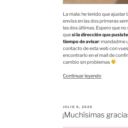
La mala: he tenido que ajustar l
envíos en las dos primeras sem
las dos últimas. Espero que n
que
si la dirección que pusist
tiempo de avisar
: mandadme un
contacto de esta web con vue
encontrarlo en el mail de confi
cambio sin problemas
«Un
Continuar leyendo
susto
con
la
imprenta…
PUBLICADO
JULIO 6, 2020
¡pero
EL
¡Muchísimas gracia
la
cosa