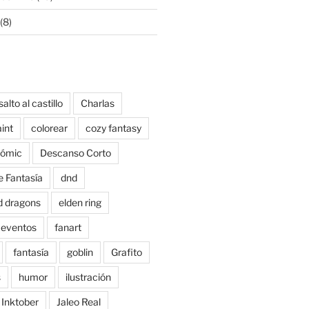
(8)
salto al castillo
Charlas
aint
colorear
cozy fantasy
ómic
Descanso Corto
e Fantasía
dnd
d dragons
elden ring
eventos
fanart
fantasía
goblin
Grafito
s
humor
ilustración
Inktober
Jaleo Real