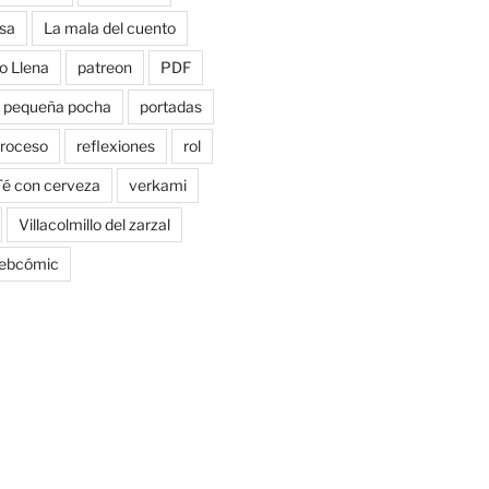
sa
La mala del cuento
o Llena
patreon
PDF
pequeña pocha
portadas
roceso
reflexiones
rol
Té con cerveza
verkami
Villacolmillo del zarzal
ebcómic