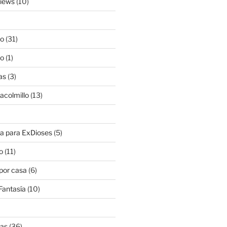
views
(10)
lo
(31)
lo
(1)
as
(3)
lacolmillo
(13)
a para ExDioses
(5)
o
(11)
 por casa
(6)
Fantasía
(10)
nas
(36)