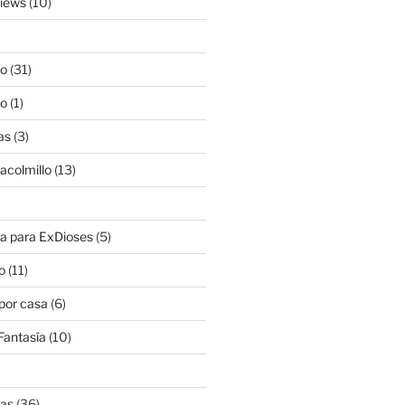
views
(10)
lo
(31)
lo
(1)
as
(3)
lacolmillo
(13)
a para ExDioses
(5)
o
(11)
 por casa
(6)
Fantasía
(10)
nas
(36)