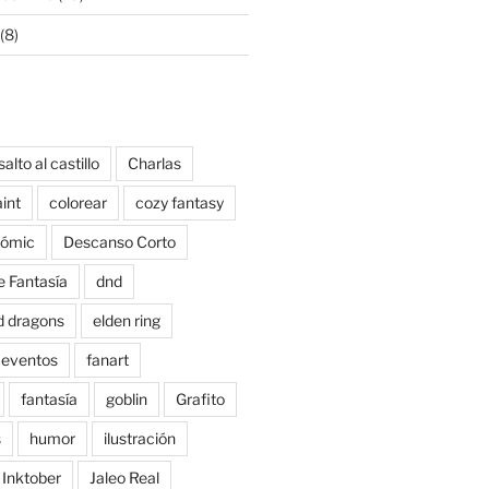
(8)
salto al castillo
Charlas
aint
colorear
cozy fantasy
ómic
Descanso Corto
e Fantasía
dnd
d dragons
elden ring
eventos
fanart
fantasía
goblin
Grafito
s
humor
ilustración
Inktober
Jaleo Real