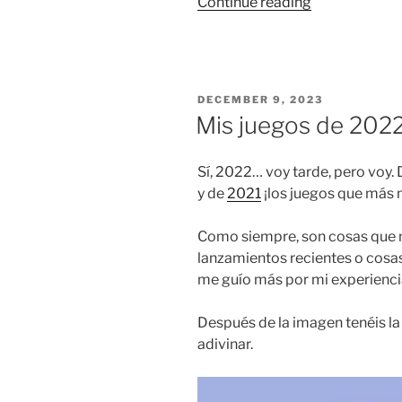
“Mis
Continue reading
juegos
de
2023”
POSTED
DECEMBER 9, 2023
ON
Mis juegos de 202
Sí, 2022… voy tarde, pero voy.
y de
2021
¡los juegos que más 
Como siempre, son cosas que 
lanzamientos recientes o cosas
me guío más por mi experienci
Después de la imagen tenéis la l
adivinar.