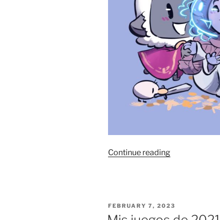
“Mis
Continue reading
juegos
de
2022”
POSTED
FEBRUARY 7, 2023
ON
Mis juegos de 202