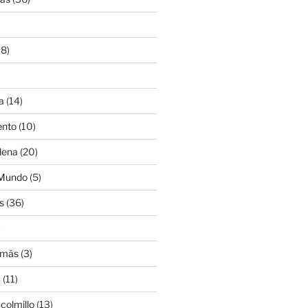
8)
a
(14)
ento
(10)
lena
(20)
 Mundo
(5)
s
(36)
)
amás
(3)
a
(11)
colmillo
(13)