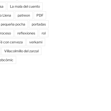
sa
La mala del cuento
o Llena
patreon
PDF
pequeña pocha
portadas
roceso
reflexiones
rol
Té con cerveza
verkami
Villacolmillo del zarzal
ebcómic