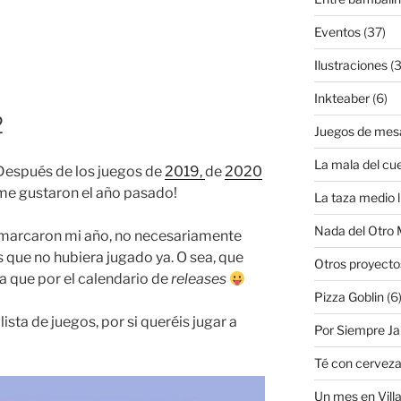
Eventos
(37)
Ilustraciones
(3
Inkteaber
(6)
2
Juegos de mes
La mala del cu
 Después de los juegos de
2019,
de
2020
me gustaron el año pasado!
La taza medio l
Nada del Otro
marcaron mi año, no necesariamente
 que no hubiera jugado ya. O sea, que
Otros proyecto
a que por el calendario de
releases
Pizza Goblin
(6
ista de juegos, por si queréis jugar a
Por Siempre J
Té con cervez
Un mes en Villa