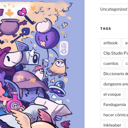
Uncategorized
TAGS
artbook
a
Clip Studio P
cuentos
c
Diccionario d
dungeons an
el vosque
Fandogamia
hacer cómic
Inkteaber