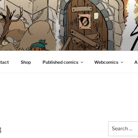
E
tact
Shop
Published comics
Webcomics
A
Search
3
for: