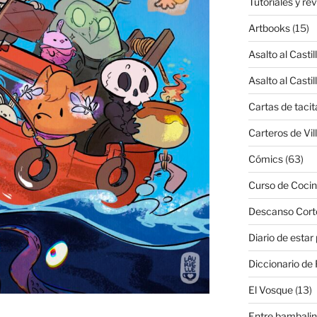
Tutoriales y re
Artbooks
(15)
Asalto al Castil
Asalto al Castil
Cartas de tacit
Carteros de Vil
Cómics
(63)
Curso de Cocin
Descanso Cort
Diario de estar
Diccionario de 
El Vosque
(13)
Entre bambali