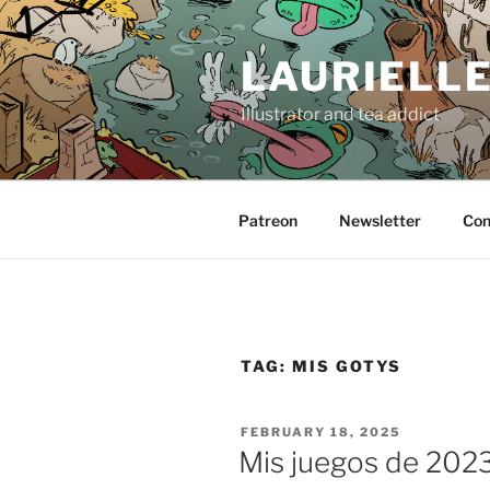
Skip
to
LAURIELL
content
Illustrator and tea addict
Patreon
Newsletter
Con
TAG:
MIS GOTYS
POSTED
FEBRUARY 18, 2025
ON
Mis juegos de 202