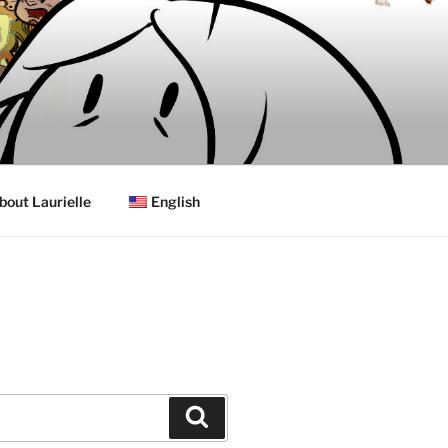
bout Laurielle
English
Search