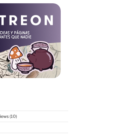
views
(10)