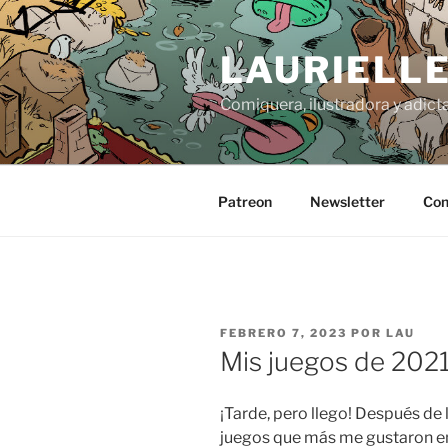
Saltar
al
LAURIELL
contenido
Comiquera, ilustradora y adicta
Patreon
Newsletter
Con
PUBLICADO
FEBRERO 7, 2023
POR
LAU
EL
Mis juegos de 202
¡Tarde, pero llego! Después de
juegos que más me gustaron e