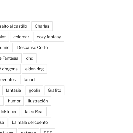
salto al castillo
Charlas
aint
colorear
cozy fantasy
ómic
Descanso Corto
e Fantasía
dnd
d dragons
elden ring
eventos
fanart
fantasía
goblin
Grafito
s
humor
ilustración
Inktober
Jaleo Real
sa
La mala del cuento
o Llena
patreon
PDF