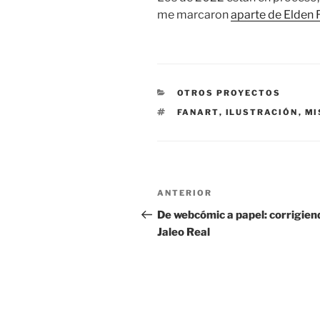
me marcaron
aparte de Elden 
CATEGORÍAS
OTROS PROYECTOS
ETIQUETAS
FANART
,
ILUSTRACIÓN
,
MI
Navegación
Entrada
ANTERIOR
de
anterior:
De webcómic a papel: corrigien
Jaleo Real
entradas