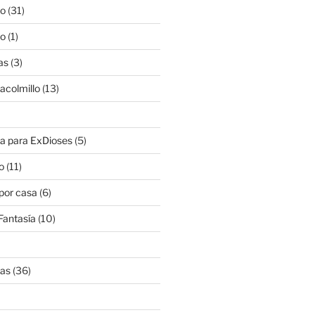
lo
(31)
lo
(1)
as
(3)
lacolmillo
(13)
a para ExDioses
(5)
o
(11)
 por casa
(6)
Fantasía
(10)
nas
(36)