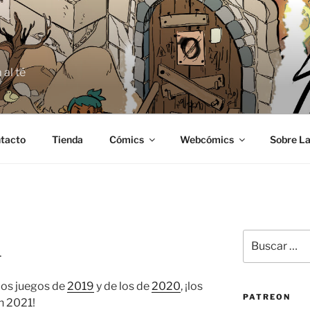
E
 al té
tacto
Tienda
Cómics
Webcómics
Sobre La
Buscar
1
por:
 los juegos de
2019
y de los de
2020
, ¡los
PATREON
n 2021!