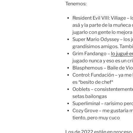
Tenemos:
Resident Evil VIII: Village –
asá y la parte de la muñeca 
jugarlo con gente lo mejor
Super Mario Odyssey – los j
grandísimos amigos. Tambié
Grim Fandango –
lo jugué
jugado nunca y eso es un cr
Blasphemous – Baile de Vio
Control: Fundación – ya me 
es *besito de chef*
Ooblets – consistentement
setas bailongas
Superliminal – rarísimo per
Cozy Grove – me gustaría me
tiento, pero muy cuco
Los de 2022 están en proceso,