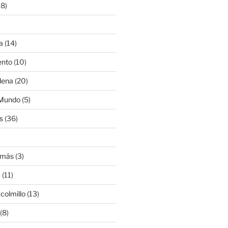
8)
a
(14)
ento
(10)
lena
(20)
 Mundo
(5)
s
(36)
)
amás
(3)
a
(11)
colmillo
(13)
(8)