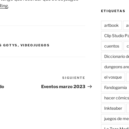
Ring
.
ETIQUETAS
artbook
a
Clip Studio P
S GOTYS
,
VIDEOJUEGOS
cuentos
c
Diccionario d
dungeons an
el vosque
SIGUIENTE
Siguiente
entrada
do
Eventos marzo 2023
Fandogamia
hacer cómic
Inkteaber
juegos de me
La Taza Medi