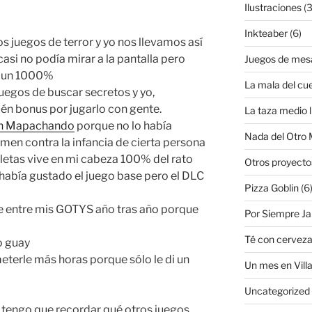
Ilustraciones
(3
Inkteaber
(6)
 los juegos de terror y yo nos llevamos así
casi no podía mirar a la pantalla pero
Juegos de mes
a un 1000%
La mala del cu
uegos de buscar secretos y yo,
n bonus por jugarlo con gente.
La taza medio l
 en Mapachando
porque no lo había
Nada del Otro
imen contra la infancia de cierta persona
letas vive en mi cabeza 100% del rato
Otros proyecto
había gustado el juego base pero el DLC
Pizza Goblin
(6
e entre mis GOTYS año tras año porque
Por Siempre J
Té con cervez
o guay
terle más horas porque sólo le di un
Un mes en Villa
Uncategorized
 tengo que recordar qué otros juegos