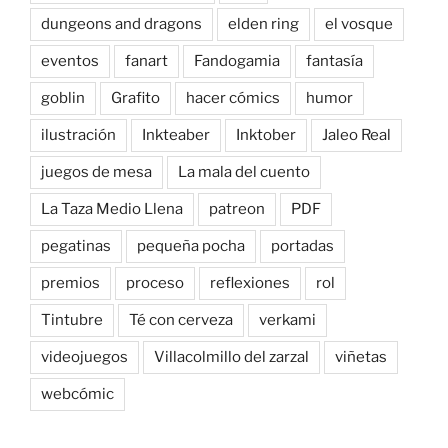
dungeons and dragons
elden ring
el vosque
eventos
fanart
Fandogamia
fantasía
goblin
Grafito
hacer cómics
humor
ilustración
Inkteaber
Inktober
Jaleo Real
juegos de mesa
La mala del cuento
La Taza Medio Llena
patreon
PDF
pegatinas
pequeña pocha
portadas
premios
proceso
reflexiones
rol
Tintubre
Té con cerveza
verkami
videojuegos
Villacolmillo del zarzal
viñetas
webcómic