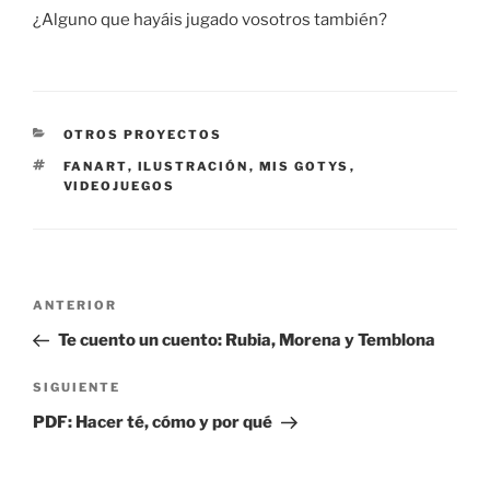
¿Alguno que hayáis jugado vosotros también?
CATEGORÍAS
OTROS PROYECTOS
ETIQUETAS
FANART
,
ILUSTRACIÓN
,
MIS GOTYS
,
VIDEOJUEGOS
Navegación
Entrada
ANTERIOR
de
anterior:
Te cuento un cuento: Rubia, Morena y Temblona
entradas
Siguiente
SIGUIENTE
entrada
PDF: Hacer té, cómo y por qué