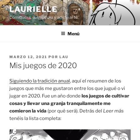
Saltar
LAURIELLE
al
Comiquera, ilustradora y adicta al té
contenido
Menú
PUBLICADO
MARZO 12, 2021
POR
LAU
EL
Mis juegos de 2020
Siguiendo la tradición anual
, aquí el resumen de los
juegos que más me gustaron entre los que jugué o vi
jugar en 2020. Fue un año donde
los juegos de cultivar
cosas y llevar una granja tranquilamente me
comieron la vida
(por qué será). Detrás del
Leer más
tenéis la lista completa: