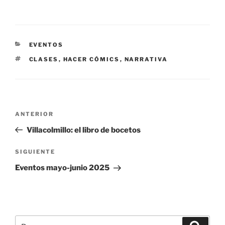
CATEGORÍAS
EVENTOS
ETIQUETAS
CLASES
,
HACER CÓMICS
,
NARRATIVA
Navegación
Entrada
ANTERIOR
de
anterior:
Villacolmillo: el libro de bocetos
entradas
Siguiente
SIGUIENTE
entrada
Eventos mayo-junio 2025
Buscar
Buscar