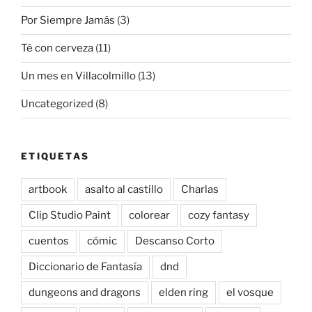
Por Siempre Jamás
(3)
Té con cerveza
(11)
Un mes en Villacolmillo
(13)
Uncategorized
(8)
ETIQUETAS
artbook
asalto al castillo
Charlas
Clip Studio Paint
colorear
cozy fantasy
cuentos
cómic
Descanso Corto
Diccionario de Fantasía
dnd
dungeons and dragons
elden ring
el vosque