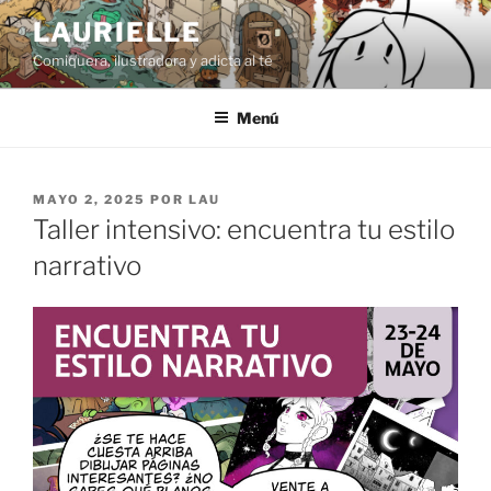
Saltar
LAURIELLE
al
Comiquera, ilustradora y adicta al té
contenido
Menú
PUBLICADO
MAYO 2, 2025
POR
LAU
EL
Taller intensivo: encuentra tu estilo
narrativo