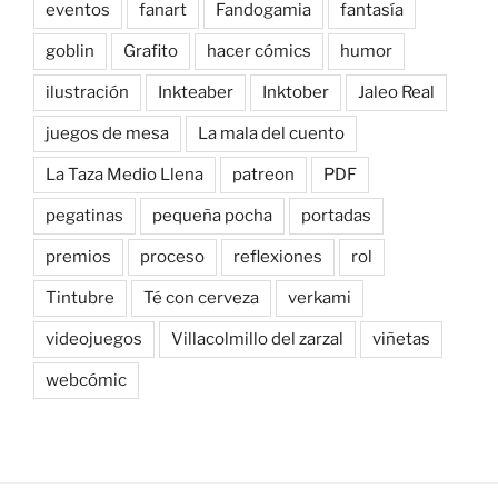
eventos
fanart
Fandogamia
fantasía
goblin
Grafito
hacer cómics
humor
ilustración
Inkteaber
Inktober
Jaleo Real
juegos de mesa
La mala del cuento
La Taza Medio Llena
patreon
PDF
pegatinas
pequeña pocha
portadas
premios
proceso
reflexiones
rol
Tintubre
Té con cerveza
verkami
videojuegos
Villacolmillo del zarzal
viñetas
webcómic