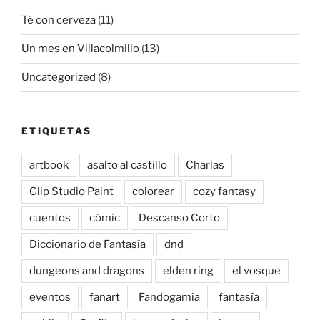
Té con cerveza
(11)
Un mes en Villacolmillo
(13)
Uncategorized
(8)
ETIQUETAS
artbook
asalto al castillo
Charlas
Clip Studio Paint
colorear
cozy fantasy
cuentos
cómic
Descanso Corto
Diccionario de Fantasía
dnd
dungeons and dragons
elden ring
el vosque
eventos
fanart
Fandogamia
fantasía