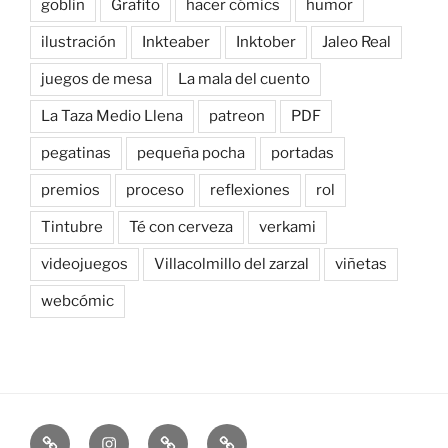
goblin
Grafito
hacer cómics
humor
ilustración
Inkteaber
Inktober
Jaleo Real
juegos de mesa
La mala del cuento
La Taza Medio Llena
patreon
PDF
pegatinas
pequeña pocha
portadas
premios
proceso
reflexiones
rol
Tintubre
Té con cerveza
verkami
videojuegos
Villacolmillo del zarzal
viñetas
webcómic
Newsletter
Instagram
Bluesky
Patreon