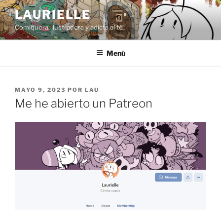
Saltar
LAURIELLE
al
Comiquera, ilustradora y adicta al té
contenido
Menú
PUBLICADO
MAYO 9, 2023
POR
LAU
EL
Me he abierto un Patreon