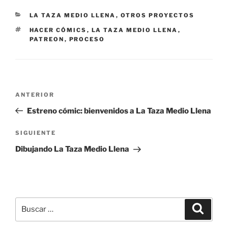
CATEGORÍAS
LA TAZA MEDIO LLENA
,
OTROS PROYECTOS
ETIQUETAS
HACER CÓMICS
,
LA TAZA MEDIO LLENA
,
PATREON
,
PROCESO
Navegación
Entrada
ANTERIOR
de
anterior:
Estreno cómic: bienvenidos a La Taza Medio Llena
entradas
Siguiente
SIGUIENTE
entrada
Dibujando La Taza Medio Llena
Buscar
Buscar
por: