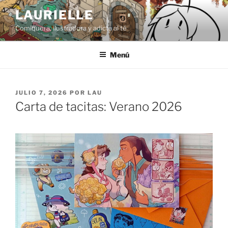
Saltar
LAURIELLE
al
Comiquera, ilustradora y adicta al té
contenido
Menú
PUBLICADO
JULIO 7, 2026
POR
LAU
EL
Carta de tacitas: Verano 2026