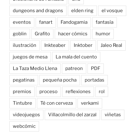
dungeons and dragons
elden ring
el vosque
eventos
fanart
Fandogamia
fantasía
goblin
Grafito
hacer cómics
humor
ilustración
Inkteaber
Inktober
Jaleo Real
juegos de mesa
La mala del cuento
La Taza Medio Llena
patreon
PDF
pegatinas
pequeña pocha
portadas
premios
proceso
reflexiones
rol
Tintubre
Té con cerveza
verkami
videojuegos
Villacolmillo del zarzal
viñetas
webcómic