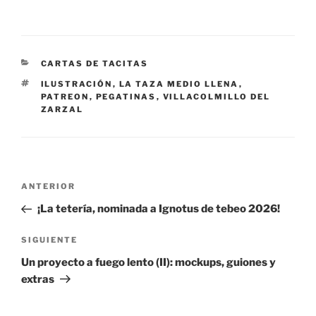
CATEGORÍAS
CARTAS DE TACITAS
ETIQUETAS
ILUSTRACIÓN
,
LA TAZA MEDIO LLENA
,
PATREON
,
PEGATINAS
,
VILLACOLMILLO DEL
ZARZAL
Navegación
Entrada
ANTERIOR
de
anterior:
¡La tetería, nominada a Ignotus de tebeo 2026!
entradas
Siguiente
SIGUIENTE
entrada
Un proyecto a fuego lento (II): mockups, guiones y
extras