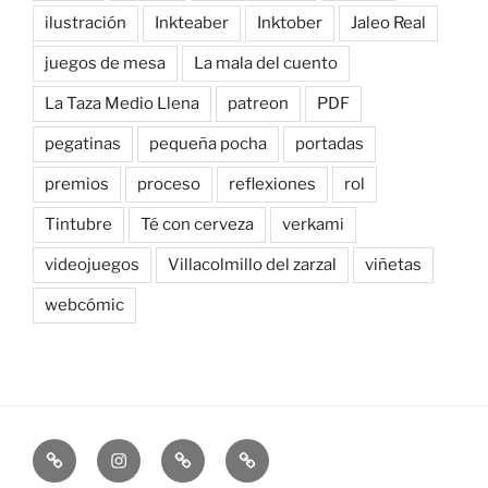
ilustración
Inkteaber
Inktober
Jaleo Real
juegos de mesa
La mala del cuento
La Taza Medio Llena
patreon
PDF
pegatinas
pequeña pocha
portadas
premios
proceso
reflexiones
rol
Tintubre
Té con cerveza
verkami
videojuegos
Villacolmillo del zarzal
viñetas
webcómic
Newsletter
Instagram
Bluesky
Patreon