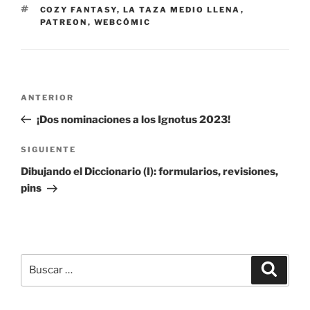
ETIQUETAS
COZY FANTASY
,
LA TAZA MEDIO LLENA
,
PATREON
,
WEBCÓMIC
Navegación
Entrada
ANTERIOR
de
anterior:
¡Dos nominaciones a los Ignotus 2023!
entradas
Siguiente
SIGUIENTE
entrada
Dibujando el Diccionario (I): formularios, revisiones,
pins
Buscar
Buscar
por: