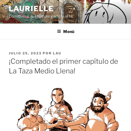
Saltar
LAURIELLE
al
Comiquera, ilustradora y adicta al té
contenido
Menú
PUBLICADO
JULIO 25, 2023
POR
LAU
EL
¡Completado el primer capítulo de
La Taza Medio Llena!