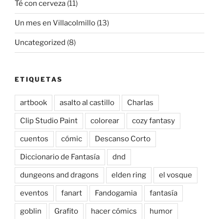
Té con cerveza
(11)
Un mes en Villacolmillo
(13)
Uncategorized
(8)
ETIQUETAS
artbook
asalto al castillo
Charlas
Clip Studio Paint
colorear
cozy fantasy
cuentos
cómic
Descanso Corto
Diccionario de Fantasía
dnd
dungeons and dragons
elden ring
el vosque
eventos
fanart
Fandogamia
fantasía
goblin
Grafito
hacer cómics
humor