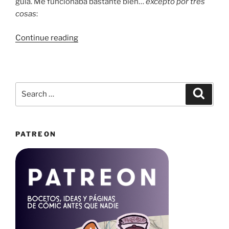
guía. Me funcionaba bastante bien…
excepto por tres
cosas
:
“Componiendo
Continue reading
páginas
de
La
Taza
Search
Search
Medio
for:
Llena”
PATREON