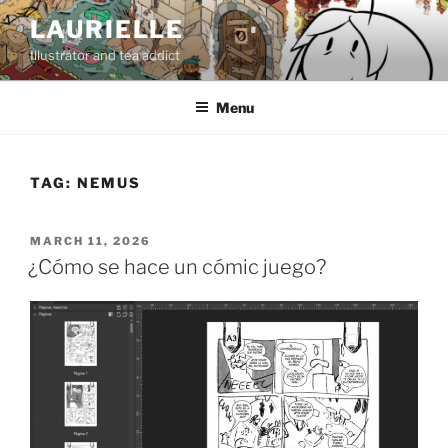
Skip
LAURIELLE
to
Illustrator and tea addict
content
Menu
TAG:
NEMUS
POSTED
MARCH 11, 2026
ON
¿Cómo se hace un cómic juego?