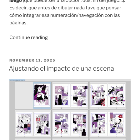
luego
(que puede ser una opción, dos, fin del juego…).
Es decir, que antes de dibujar nada tuve que pensar
cómo integrar esa numeración/navegación con las
páginas.
“¿Cómo
Continue reading
se
hace
un
POSTED
NOVEMBER 11, 2025
ON
cómic
Ajustando el impacto de una escena
juego?”