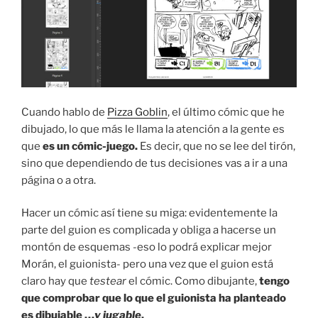
Cuando hablo de
Pizza Goblin
, el último cómic que he
dibujado, lo que más le llama la atención a la gente es
que
es un cómic-juego.
Es decir, que no se lee del tirón,
sino que dependiendo de tus decisiones vas a ir a una
página o a otra.
Hacer un cómic así tiene su miga: evidentemente la
parte del guion es complicada y obliga a hacerse un
montón de esquemas -eso lo podrá explicar mejor
Morán, el guionista- pero una vez que el guion está
claro hay que
testear
el cómic. Como dibujante,
tengo
que comprobar que lo que el guionista ha planteado
es dibujable …
y jugable
.