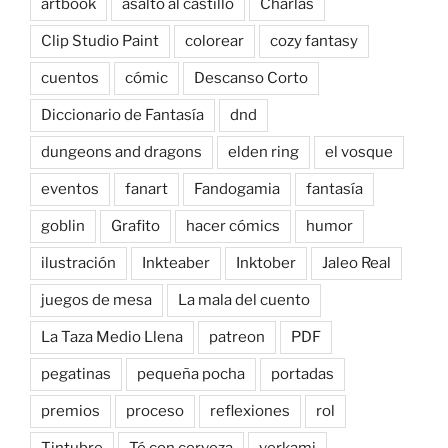
artbook
asalto al castillo
Charlas
Clip Studio Paint
colorear
cozy fantasy
cuentos
cómic
Descanso Corto
Diccionario de Fantasía
dnd
dungeons and dragons
elden ring
el vosque
eventos
fanart
Fandogamia
fantasía
goblin
Grafito
hacer cómics
humor
ilustración
Inkteaber
Inktober
Jaleo Real
juegos de mesa
La mala del cuento
La Taza Medio Llena
patreon
PDF
pegatinas
pequeña pocha
portadas
premios
proceso
reflexiones
rol