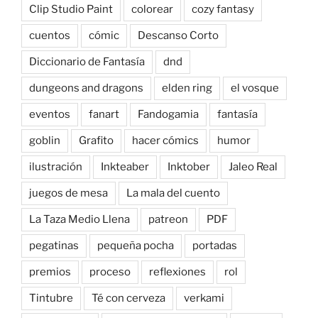
Clip Studio Paint
colorear
cozy fantasy
cuentos
cómic
Descanso Corto
Diccionario de Fantasía
dnd
dungeons and dragons
elden ring
el vosque
eventos
fanart
Fandogamia
fantasía
goblin
Grafito
hacer cómics
humor
ilustración
Inkteaber
Inktober
Jaleo Real
juegos de mesa
La mala del cuento
La Taza Medio Llena
patreon
PDF
pegatinas
pequeña pocha
portadas
premios
proceso
reflexiones
rol
Tintubre
Té con cerveza
verkami