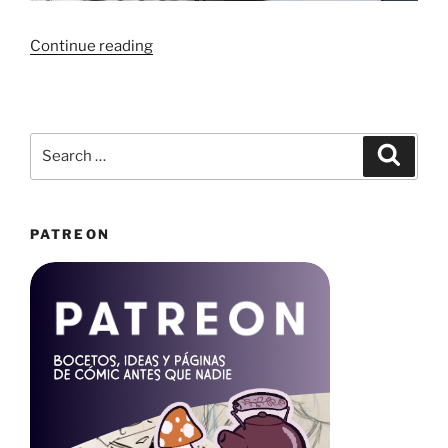
“Maquetando
Continue reading
el
artbook
de
La
Search
Search
mala
for:
del
cuento”
PATREON