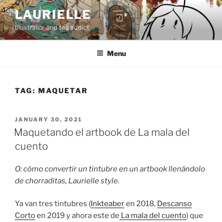
Skip
LAURIELLE
to
Illustrator and tea addict
content
Menu
TAG:
MAQUETAR
POSTED
JANUARY 30, 2021
ON
Maquetando el artbook de La mala del
cuento
O: cómo convertir un tintubre en un artbook llenándolo
de chorraditas, Laurielle style.
Ya van tres tintubres (
Inkteaber
en 2018,
Descanso
Corto
en 2019 y ahora este de
La mala del cuento
) que