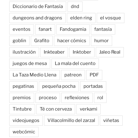
Diccionario de Fantasía
dnd
dungeons and dragons
elden ring
el vosque
eventos
fanart
Fandogamia
fantasía
goblin
Grafito
hacer cómics
humor
ilustración
Inkteaber
Inktober
Jaleo Real
juegos de mesa
La mala del cuento
La Taza Medio Llena
patreon
PDF
pegatinas
pequeña pocha
portadas
premios
proceso
reflexiones
rol
Tintubre
Té con cerveza
verkami
videojuegos
Villacolmillo del zarzal
viñetas
webcómic