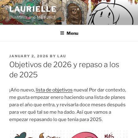
Skip
LAURIELLE
to
Illustrator and tea addict
content
Menu
POSTED
JANUARY 2, 2026
BY
LAU
ON
Objetivos de 2026 y repaso a los
de 2025
¡Año nuevo,
lista de objetivos
nueva! Por dar contexto,
me gusta empezar enero haciendo una lista de planes
para el año que entra, y revisarla doce meses después
para ver qué tal se me ha dado. Así que vamos a
empezar repasando lo que tenía para 2025.