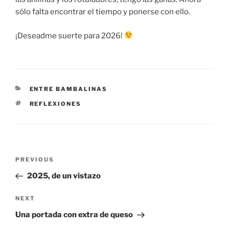
sólo falta encontrar el tiempo y ponerse con ello.
¡Deseadme suerte para 2026!
CATEGORIES
ENTRE BAMBALINAS
TAGS
REFLEXIONES
Post
Previous
PREVIOUS
navigation
Post
2025, de un vistazo
Next
NEXT
Post
Una portada con extra de queso