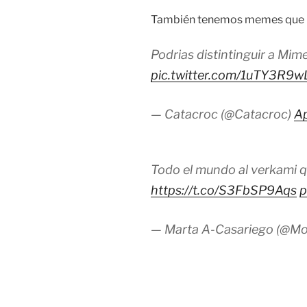
También tenemos memes que me
Podrias distintinguir a Mi
pic.twitter.com/1uTY3R9w
— Catacroc (@Catacroc)
Ap
Todo el mundo al verkami q
https://t.co/S3FbSP9Aqs
p
— Marta A-Casariego (@Mo