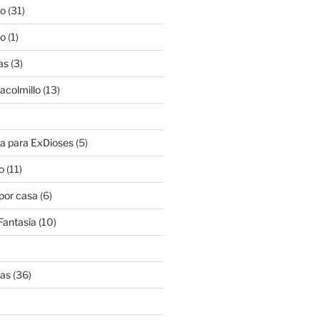
lo
(31)
lo
(1)
as
(3)
lacolmillo
(13)
a para ExDioses
(5)
o
(11)
 por casa
(6)
Fantasía
(10)
nas
(36)