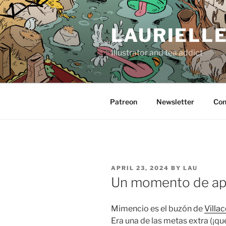
Skip
to
LAURIELL
content
Illustrator and tea addict
Patreon
Newsletter
Con
POSTED
APRIL 23, 2024
BY
LAU
ON
Un momento de ap
Mimencio es el buzón de
Villac
Era una de las metas extra (¡que