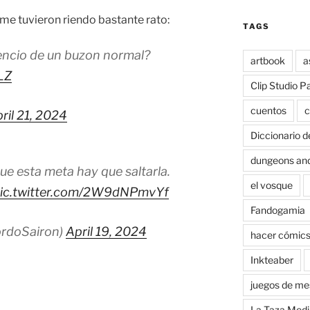
 tuvieron riendo bastante rato:
TAGS
mencio de un buzon normal?
artbook
a
LZ
Clip Studio P
cuentos
c
ril 21, 2024
Diccionario d
dungeons an
ue esta meta hay que saltarla.
el vosque
ic.twitter.com/2W9dNPmvYf
Fandogamia
rdoSairon)
April 19, 2024
hacer cómic
Inkteaber
juegos de me
La Taza Medi