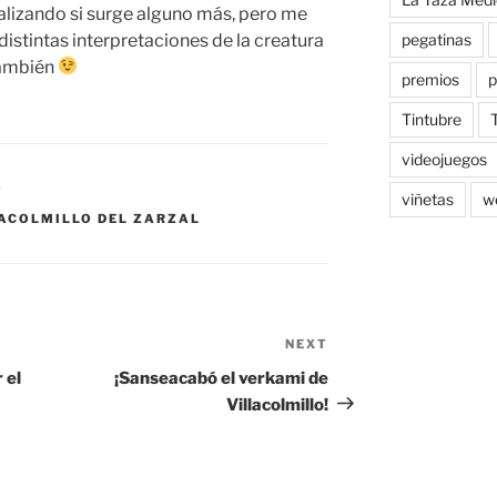
ualizando si surge alguno más, pero me
distintas interpretaciones de la creatura
pegatinas
también
premios
p
Tintubre
videojuegos
O
viñetas
w
ACOLMILLO DEL ZARZAL
NEXT
Next
Post
 el
¡Sanseacabó el verkami de
Villacolmillo!