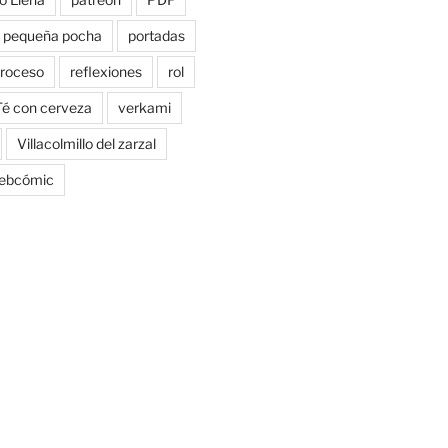
pequeña pocha
portadas
roceso
reflexiones
rol
Té con cerveza
verkami
Villacolmillo del zarzal
ebcómic