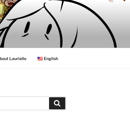
bout Laurielle
English
Search