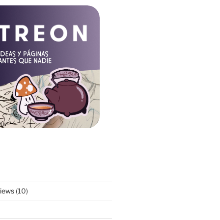
views
(10)