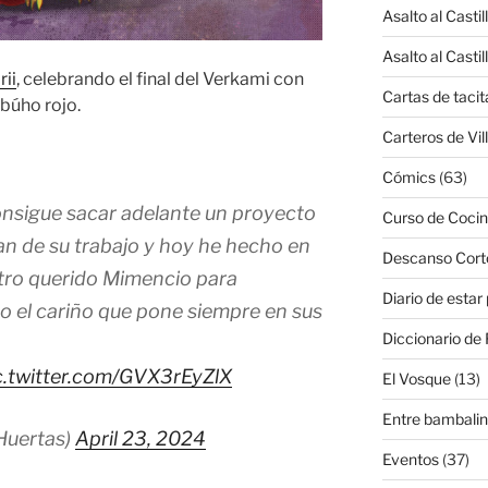
Asalto al Castil
Asalto al Castil
rii
, celebrando el final del Verkami con
Cartas de tacit
 búho rojo.
Carteros de Vil
Cómics
(63)
nsigue sacar adelante un proyecto
Curso de Cocin
n de su trabajo y hoy he hecho en
Descanso Cort
stro querido Mimencio para
Diario de estar
odo el cariño que pone siempre en sus
Diccionario de 
c.twitter.com/GVX3rEyZlX
El Vosque
(13)
Entre bambali
Huertas)
April 23, 2024
Eventos
(37)