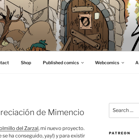
E
tact
Shop
Published comics
Webcomics
A
Search
reciación de Mimencio
for:
olmillo del Zarzal
, mi nuevo proyecto.
PATREON
 se ha conseguido, yay!) y para existir