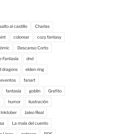
salto al castillo
Charlas
aint
colorear
cozy fantasy
ómic
Descanso Corto
e Fantasía
dnd
d dragons
elden ring
eventos
fanart
fantasía
goblin
Grafito
s
humor
ilustración
Inktober
Jaleo Real
sa
La mala del cuento
o Llena
patreon
PDF