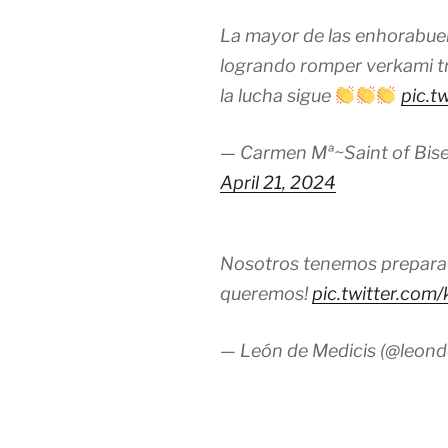
La mayor de las enhorabu
logrando romper verkami t
la lucha sigue
pic.t
— Carmen Mª~Saint of Bise
April 21, 2024
Nosotros tenemos prepara
queremos!
pic.twitter.c
— León de Medicis (@leond