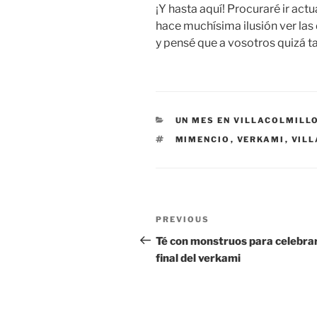
¡Y hasta aquí! Procuraré ir act
hace muchísima ilusión ver las 
y pensé que a vosotros quizá 
CATEGORIES
UN MES EN VILLACOLMILL
TAGS
MIMENCIO
,
VERKAMI
,
VILL
Post
Previous
PREVIOUS
navigation
Post
Té con monstruos para celebrar
final del verkami