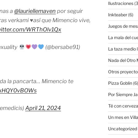
Ilustraciones
(3
enas a
@lauriellemaven
por seguir
Inkteaber
(6)
ras verkami
♥️
así que Mimencio vive,
Juegos de mes
witter.com/WRThOlv1Qx
La mala del cu
xuality
(@bersabe91)
La taza medio l
Nada del Otro
Otros proyecto
da la pancarta… Mimencio te
Pizza Goblin
(6
om/kHQY0vBOWs
Por Siempre J
Té con cervez
emedicis)
April 21, 2024
Un mes en Villa
Uncategorized