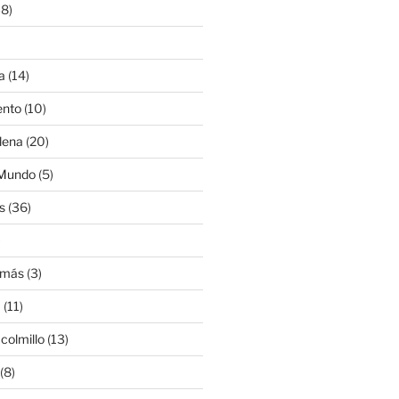
8)
a
(14)
ento
(10)
lena
(20)
 Mundo
(5)
s
(36)
)
amás
(3)
a
(11)
colmillo
(13)
(8)