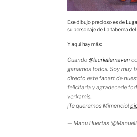
Ese dibujo precioso es de
Luga
su personaje de La taberna del
Y aquí hay más:
Cuando
@lauriellemaven
co
ganamos todos. Soy muy fa
directo este fanart de nue
felicitarla y agradecerle t
verkamis.
¡Te queremos Mimencio!
pi
— Manu Huertas (@Manuel