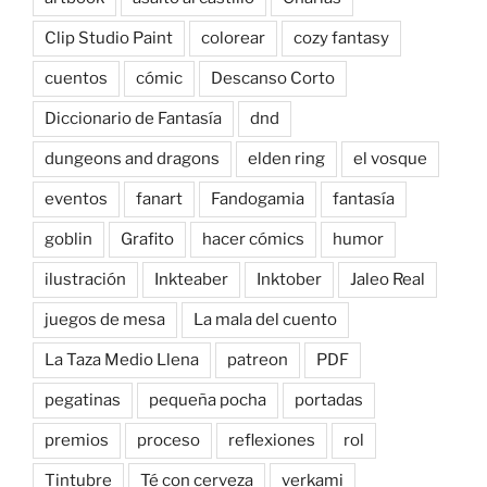
Clip Studio Paint
colorear
cozy fantasy
cuentos
cómic
Descanso Corto
Diccionario de Fantasía
dnd
dungeons and dragons
elden ring
el vosque
eventos
fanart
Fandogamia
fantasía
goblin
Grafito
hacer cómics
humor
ilustración
Inkteaber
Inktober
Jaleo Real
juegos de mesa
La mala del cuento
La Taza Medio Llena
patreon
PDF
pegatinas
pequeña pocha
portadas
premios
proceso
reflexiones
rol
Tintubre
Té con cerveza
verkami