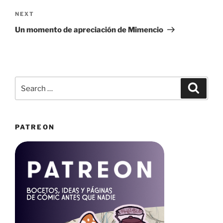
Next
NEXT
Post
Un momento de apreciación de Mimencio
Search
Search
for:
PATREON