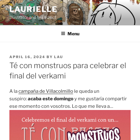
Skip
LAURIELLE
to
Illustrator and tea addict
content
Menu
POSTED
APRIL 16, 2024
BY
LAU
ON
Té con monstruos para celebrar el
final del verkami
A la
campaña de Villacolmillo
le queda un
suspiro:
acaba este domingo
y me gustaría compartir
ese momento con vosotros. Lo que me lleva a…