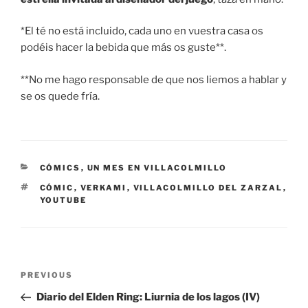
*El té no está incluido, cada uno en vuestra casa os
podéis hacer la bebida que más os guste**.
**No me hago responsable de que nos liemos a hablar y
se os quede fría.
CATEGORIES
CÓMICS
,
UN MES EN VILLACOLMILLO
TAGS
CÓMIC
,
VERKAMI
,
VILLACOLMILLO DEL ZARZAL
,
YOUTUBE
Post
Previous
PREVIOUS
navigation
Post
Diario del Elden Ring: Liurnia de los lagos (IV)