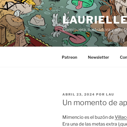
Saltar
al
LAURIELL
contenido
Comiquera, ilustradora y adicta
Patreon
Newsletter
Con
PUBLICADO
ABRIL 23, 2024
POR
LAU
EL
Un momento de ap
Mimencio es el buzón de
Villac
Era una de las metas extra (¡que