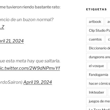
 tuvieron riendo bastante rato:
ETIQUETAS
mencio de un buzon normal?
artbook
a
LZ
Clip Studio P
cuentos
c
ril 21, 2024
Diccionario d
dungeons an
ue esta meta hay que saltarla.
el vosque
ic.twitter.com/2W9dNPmvYf
Fandogamia
rdoSairon)
April 19, 2024
hacer cómic
Inkteaber
juegos de me
La Taza Medi