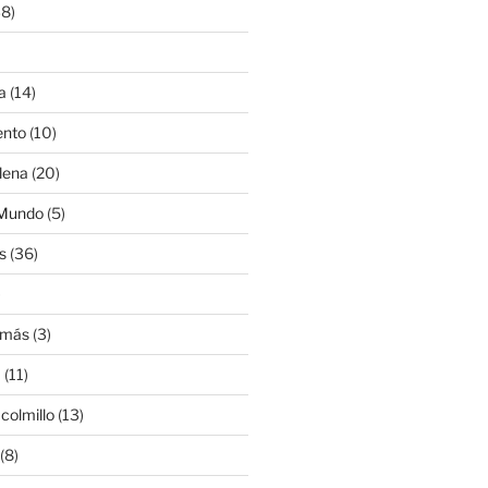
8)
a
(14)
ento
(10)
lena
(20)
 Mundo
(5)
s
(36)
)
amás
(3)
a
(11)
colmillo
(13)
(8)