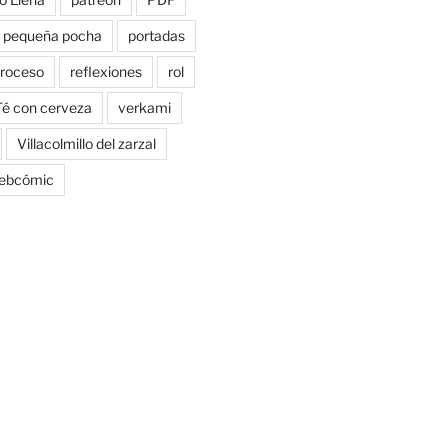
pequeña pocha
portadas
roceso
reflexiones
rol
Té con cerveza
verkami
Villacolmillo del zarzal
ebcómic