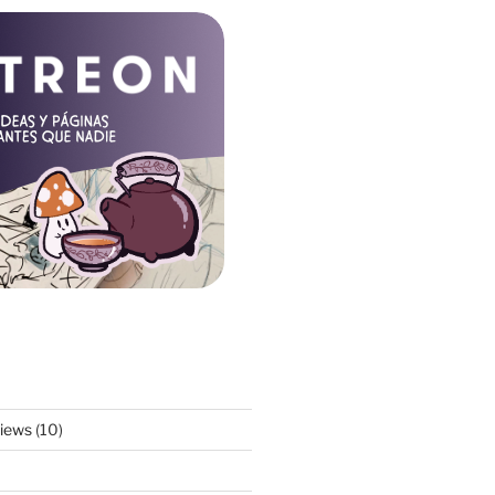
views
(10)