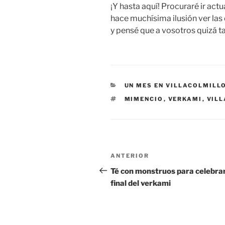
¡Y hasta aquí! Procuraré ir act
hace muchísima ilusión ver las 
y pensé que a vosotros quizá 
CATEGORÍAS
UN MES EN VILLACOLMILL
ETIQUETAS
MIMENCIO
,
VERKAMI
,
VILL
Navegación
Entrada
ANTERIOR
de
anterior:
Té con monstruos para celebrar
final del verkami
entradas