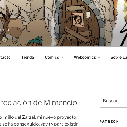
E
 al té
tacto
Tienda
Cómics
Webcómics
Sobre La
Buscar
reciación de Mimencio
por:
olmillo del Zarzal
, mi nuevo proyecto.
PATREON
 se ha conseguido, yay!) y para existir