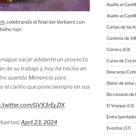
Asalto al Castil
Asalto al Castil
rii
, celebrando el final del Verkami con
Cartas de tacit
 búho rojo.
Carteros de Vil
Cómics
(63)
nsigue sacar adelante un proyecto
Curso de Cocin
n de su trabajo y hoy he hecho en
Descanso Cort
stro querido Mimencio para
Diario de estar
odo el cariño que pone siempre en sus
Diccionario de 
c.twitter.com/GVX3rEyZlX
El Vosque
(13)
Entre bambali
Huertas)
April 23, 2024
Eventos
(37)