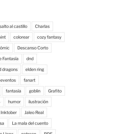
salto al castillo
Charlas
aint
colorear
cozy fantasy
ómic
Descanso Corto
e Fantasía
dnd
d dragons
elden ring
eventos
fanart
fantasía
goblin
Grafito
s
humor
ilustración
Inktober
Jaleo Real
sa
La mala del cuento
o Llena
patreon
PDF