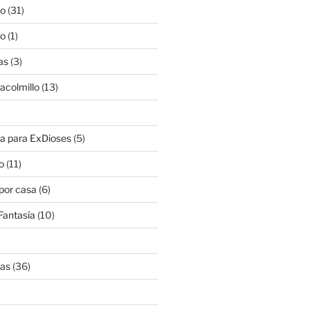
lo
(31)
lo
(1)
as
(3)
lacolmillo
(13)
a para ExDioses
(5)
o
(11)
 por casa
(6)
Fantasía
(10)
nas
(36)