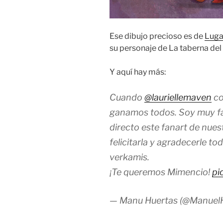
Ese dibujo precioso es de
Luga
su personaje de La taberna del
Y aquí hay más:
Cuando
@lauriellemaven
co
ganamos todos. Soy muy fa
directo este fanart de nue
felicitarla y agradecerle t
verkamis.
¡Te queremos Mimencio!
pi
— Manu Huertas (@Manuel