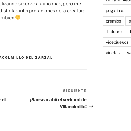
ualizando si surge alguno más, pero me
distintas interpretaciones de la creatura
pegatinas
también
premios
p
Tintubre
videojuegos
O
viñetas
w
ACOLMILLO DEL ZARZAL
SIGUIENTE
Siguiente
entrada
 el
¡Sanseacabó el verkami de
Villacolmillo!