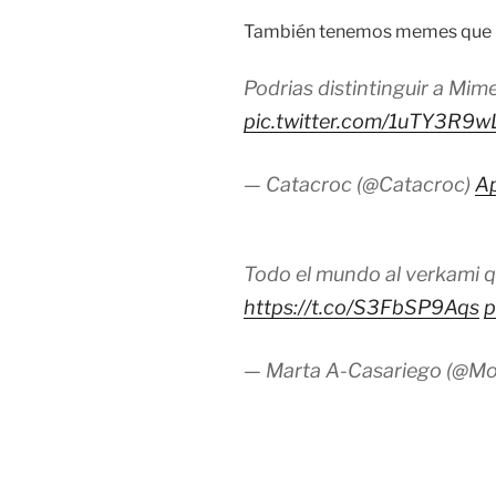
También tenemos memes que me
Podrias distintinguir a Mi
pic.twitter.com/1uTY3R9w
— Catacroc (@Catacroc)
Ap
Todo el mundo al verkami q
https://t.co/S3FbSP9Aqs
p
— Marta A-Casariego (@Mo