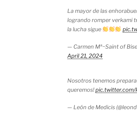
La mayor de las enhorabu
logrando romper verkami t
la lucha sigue
pic.t
— Carmen Mª~Saint of Bise
April 21, 2024
Nosotros tenemos prepara
queremos!
pic.twitter.c
— León de Medicis (@leond