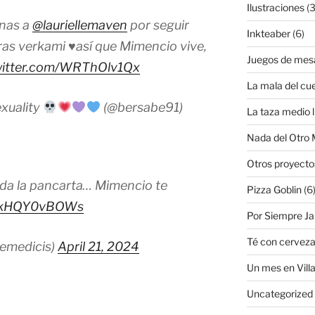
Ilustraciones
(3
enas a
@lauriellemaven
por seguir
Inkteaber
(6)
ras verkami
♥️
así que Mimencio vive,
Juegos de mes
witter.com/WRThOlv1Qx
La mala del cu
xuality
(@bersabe91)
La taza medio l
Nada del Otro
Otros proyecto
da la pancarta… Mimencio te
Pizza Goblin
(6
om/kHQY0vBOWs
Por Siempre J
Té con cervez
emedicis)
April 21, 2024
Un mes en Villa
Uncategorized