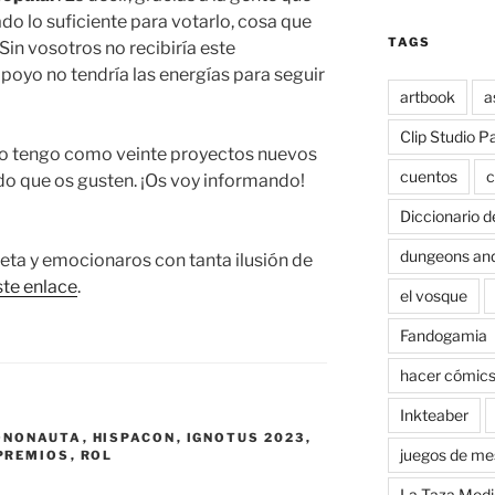
ado lo suficiente para votarlo, cosa que
TAGS
Sin vosotros no recibiría este
poyo no tendría las energías para seguir
artbook
a
Clip Studio P
y yo tengo como veinte proyectos nuevos
cuentos
c
do que os gusten. ¡Os voy informando!
Diccionario d
dungeons an
leta y emocionaros con tanta ilusión de
ste enlace
.
el vosque
Fandogamia
hacer cómic
Inkteaber
ONONAUTA
,
HISPACON
,
IGNOTUS 2023
,
juegos de me
PREMIOS
,
ROL
La Taza Medi