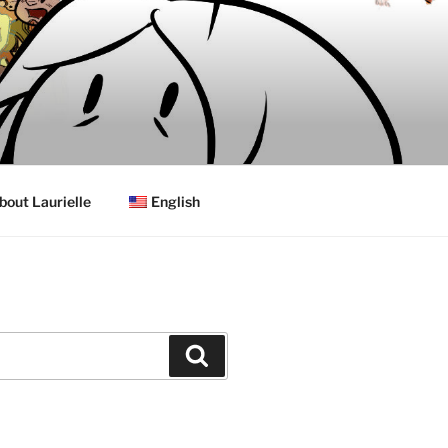
bout Laurielle
English
Search