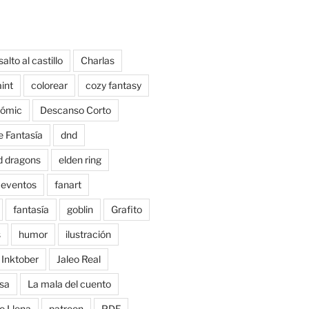
salto al castillo
Charlas
aint
colorear
cozy fantasy
ómic
Descanso Corto
e Fantasía
dnd
d dragons
elden ring
eventos
fanart
fantasía
goblin
Grafito
s
humor
ilustración
Inktober
Jaleo Real
sa
La mala del cuento
o Llena
patreon
PDF