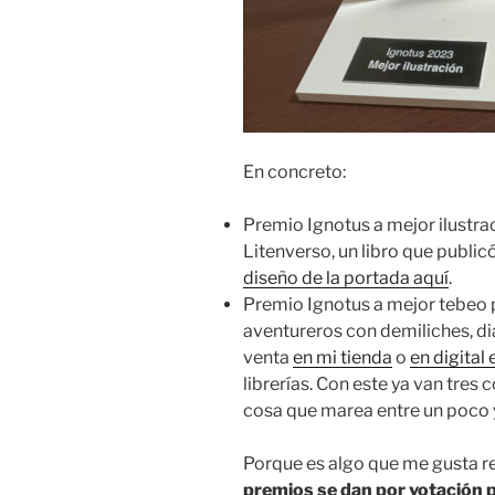
En concreto:
Premio Ignotus a mejor ilustrac
Litenverso, un libro que publi
diseño de la portada aquí
.
Premio Ignotus a mejor tebeo p
aventureros con demiliches, dia
venta
en mi tienda
o
en digital 
librerías. Con este ya van tres 
cosa que marea entre un poco 
Porque es algo que me gusta r
premios se dan por votación 