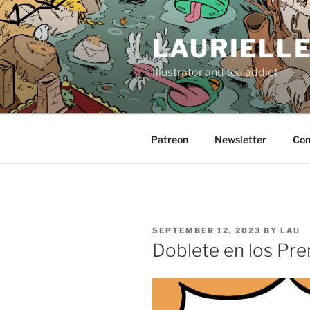
Skip
to
LAURIELL
content
Illustrator and tea addict
Patreon
Newsletter
Con
POSTED
SEPTEMBER 12, 2023
BY
LAU
ON
Doblete en los Pr