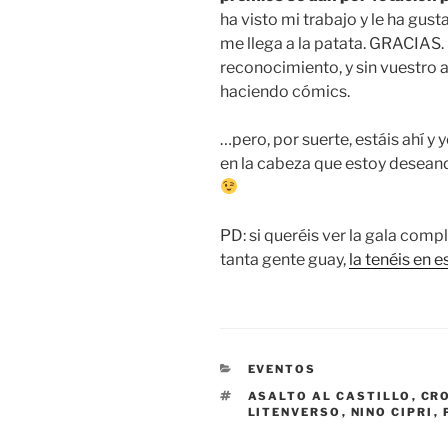
ha visto mi trabajo y le ha gust
me llega a la patata. GRACIAS. 
reconocimiento, y sin vuestro a
haciendo cómics.
…pero, por suerte, estáis ahí 
en la cabeza que estoy desean
PD: si queréis ver la gala comp
tanta gente guay,
la tenéis en e
CATEGORIES
EVENTOS
TAGS
ASALTO AL CASTILLO
,
CR
LITENVERSO
,
NINO CIPRI
,