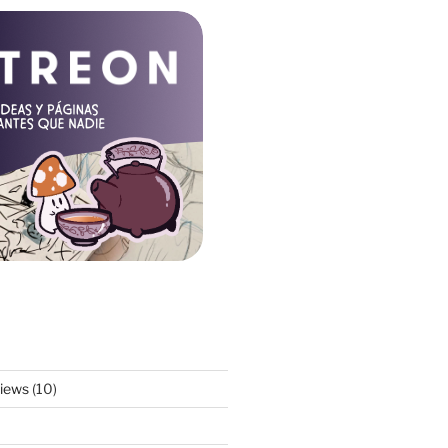
views
(10)