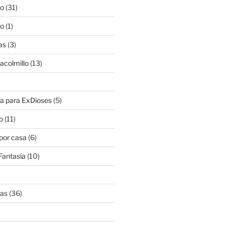
lo
(31)
lo
(1)
as
(3)
lacolmillo
(13)
a para ExDioses
(5)
o
(11)
 por casa
(6)
Fantasía
(10)
nas
(36)