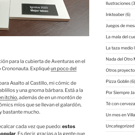
Ilustraciones
(3
Inkteaber
(6)
Juegos de mes
La mala del cu
La taza medio l
Nada del Otro
ión para la cubierta de Aventuras en el
có Crononauta. Expliqué
un poco del
Otros proyecto
Pizza Goblin
(6
ara Asalto al Castillo, mi cómic de
blillos y una gnoma bárbara. Está a la
Por Siempre J
en itchio
, además de en un montón de
Té con cervez
cómics míos que se llevan el galardón,
y bastante mucho.
Un mes en Villa
Uncategorized
ecalcar cada vez que puedo:
estos
popular
. Es decir, gracias a la gente que