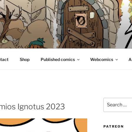
E
tact
Shop
Published comics
Webcomics
A
Search
emios Ignotus 2023
for:
PATREON