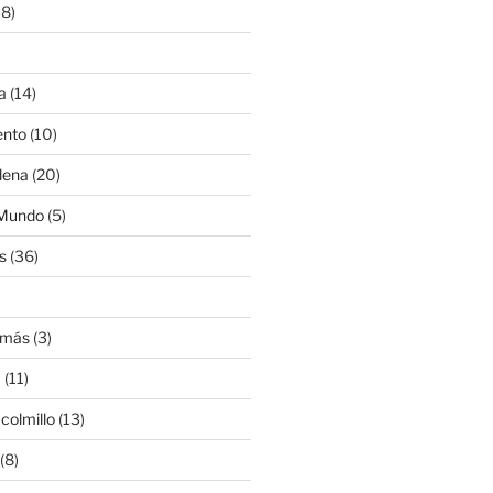
8)
a
(14)
ento
(10)
lena
(20)
 Mundo
(5)
s
(36)
)
amás
(3)
a
(11)
colmillo
(13)
(8)