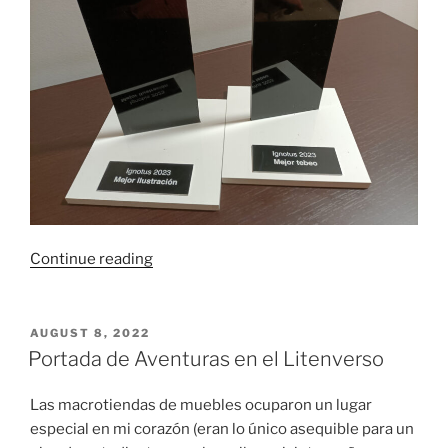
“Doblete
Continue reading
en
los
Premios
POSTED
AUGUST 8, 2022
ON
Ignotus
Portada de Aventuras en el Litenverso
2023”
Las macrotiendas de muebles ocuparon un lugar
especial en mi corazón (eran lo único asequible para un