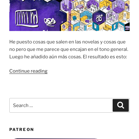
He puesto cosas que salen en las novelas y cosas que
no pero que me parece que encajan en el tono general.
Luego he añadido aún más cosas. El resultado es esto:
“Portada
Continue reading
de
Aventuras
en
el
Search
Search
Litenverso”
for:
PATREON