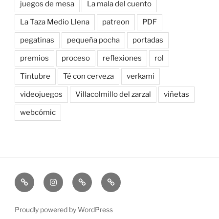
juegos de mesa
La mala del cuento
La Taza Medio Llena
patreon
PDF
pegatinas
pequeña pocha
portadas
premios
proceso
reflexiones
rol
Tintubre
Té con cerveza
verkami
videojuegos
Villacolmillo del zarzal
viñetas
webcómic
Newsletter
Instagram
Bluesky
Patreon
Proudly powered by WordPress