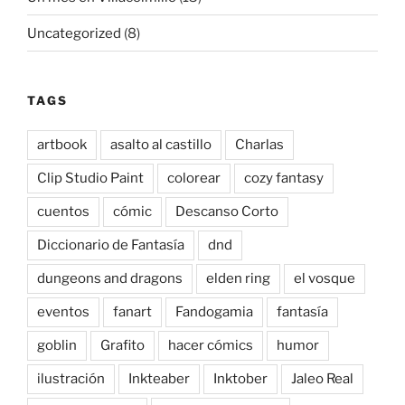
Uncategorized
(8)
TAGS
artbook
asalto al castillo
Charlas
Clip Studio Paint
colorear
cozy fantasy
cuentos
cómic
Descanso Corto
Diccionario de Fantasía
dnd
dungeons and dragons
elden ring
el vosque
eventos
fanart
Fandogamia
fantasía
goblin
Grafito
hacer cómics
humor
ilustración
Inkteaber
Inktober
Jaleo Real