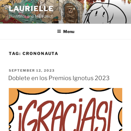
Skip
LAURIELLE
to
Illustrator and tea addict
content
Menu
TAG:
CRONONAUTA
POSTED
SEPTEMBER 12, 2023
ON
Doblete en los Premios Ignotus 2023