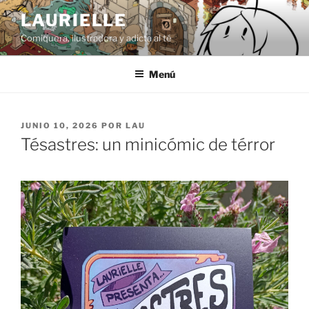
Saltar
LAURIELLE
al
Comiquera, ilustradora y adicta al té
contenido
Menú
PUBLICADO
JUNIO 10, 2026
POR
LAU
EL
Tésastres: un minicómic de térror