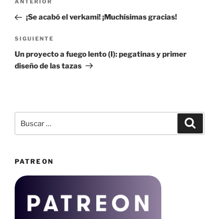
Entrada
ANTERIOR
de
anterior:
¡Se acabó el verkami! ¡Muchísimas gracias!
entradas
Siguiente
SIGUIENTE
entrada
Un proyecto a fuego lento (I): pegatinas y primer
diseño de las tazas
Buscar
Buscar
por:
PATREON