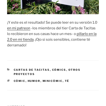
¡Y este es el resultado! Se puede leer en su versión 1.0
en mi patreon
-los miembros del tier Carta de Tacitas
lo recibieron en sus casas hace un mes- o
pillarlo en la
2.0 en mi tienda
. ¡Ojo si sois sensibles, contiene té
derramado!
CATEGORÍAS
CARTAS DE TACITAS
,
CÓMICS
,
OTROS
PROYECTOS
ETIQUETAS
CÓMIC
,
HUMOR
,
MINICÓMIC
,
TÉ
Navegación