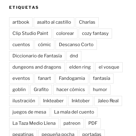
ETIQUETAS
artbook
asalto al castillo
Charlas
Clip Studio Paint
colorear
cozy fantasy
cuentos
cómic
Descanso Corto
Diccionario de Fantasía
dnd
dungeons and dragons
elden ring
el vosque
eventos
fanart
Fandogamia
fantasía
goblin
Grafito
hacer cómics
humor
ilustración
Inkteaber
Inktober
Jaleo Real
juegos de mesa
La mala del cuento
La Taza Medio Llena
patreon
PDF
pegatinas
pequeña pocha
portadas