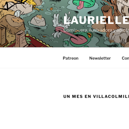
Saltar
al
LAURIELL
contenido
Comiquera, ilustradora y adicta
Patreon
Newsletter
Con
UN MES EN VILLACOLMIL