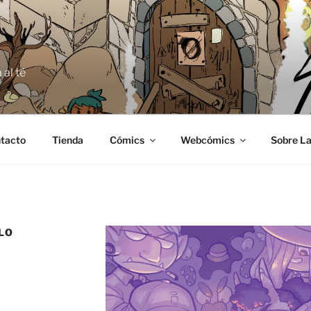
E
 al té
tacto
Tienda
Cómics
Webcómics
Sobre La
LO