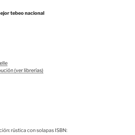
jor tebeo nacional
elle
ución (ver librerías)
ción: rústica con solapas ISBN: