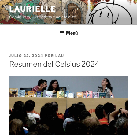
Saltar
LAURIELLE
al
Comiquera, ilustradora y adicta al té
contenido
Menú
PUBLICADO
JULIO 22, 2024
POR
LAU
EL
Resumen del Celsius 2024