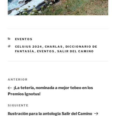
CATEGORÍAS
EVENTOS
ETIQUETAS
CELSIUS 2024
,
CHARLAS
,
DICCIONARIO DE
FANTASÍA
,
EVENTOS
,
SALIR DEL CAMINO
Navegación
Entrada
ANTERIOR
de
anterior:
¡La tetería, nominada a mejor tebeo en los
entradas
Premios Ignotus!
Siguiente
SIGUIENTE
entrada
Ilustración para la antología Salir del Camino