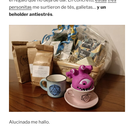
el regalo que no deja de dar. En concreto,
estas
tres
personitas
me surtieron de tés, galletas…
y un
beholder antiestrés
.
Alucinada me hallo.