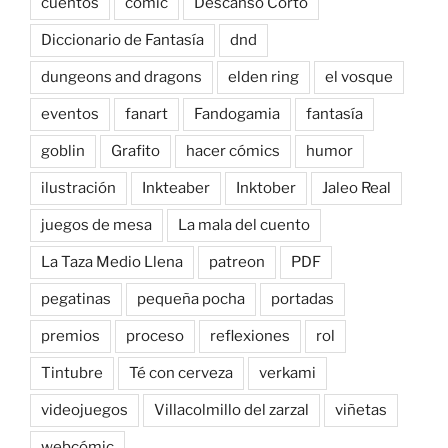
cuentos
cómic
Descanso Corto
Diccionario de Fantasía
dnd
dungeons and dragons
elden ring
el vosque
eventos
fanart
Fandogamia
fantasía
goblin
Grafito
hacer cómics
humor
ilustración
Inkteaber
Inktober
Jaleo Real
juegos de mesa
La mala del cuento
La Taza Medio Llena
patreon
PDF
pegatinas
pequeña pocha
portadas
premios
proceso
reflexiones
rol
Tintubre
Té con cerveza
verkami
videojuegos
Villacolmillo del zarzal
viñetas
webcómic