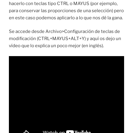
hacerlo con teclas tipo CTRL o MAYUS (por ejemplo,
para conservar las proporciones de una selección) pero
en este caso podemos aplicarlo a lo que nos dé la gana.
Se accede desde Archivo>Configuración de teclas de
modificación (CTRL+MAYUS+ALT+Y) y aquí os dejo un
vídeo que lo explica un poco mejor (en inglés).