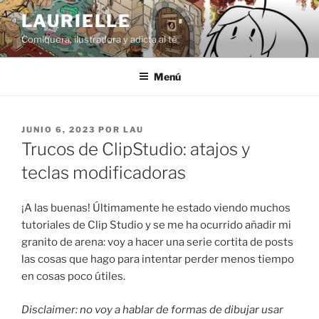
Saltar
LAURIELLE
al
Comiquera, ilustradora y adicta al té
contenido
Menú
PUBLICADO
JUNIO 6, 2023
POR
LAU
EL
Trucos de ClipStudio: atajos y
teclas modificadoras
¡A las buenas! Últimamente he estado viendo muchos
tutoriales de Clip Studio y se me ha ocurrido añadir mi
granito de arena: voy a hacer una serie cortita de posts
las cosas que hago para intentar perder menos tiempo
en cosas poco útiles.
Disclaimer: no voy a hablar de formas de dibujar usar