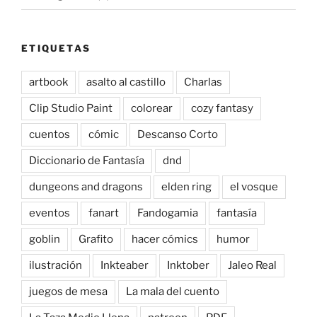
ETIQUETAS
artbook
asalto al castillo
Charlas
Clip Studio Paint
colorear
cozy fantasy
cuentos
cómic
Descanso Corto
Diccionario de Fantasía
dnd
dungeons and dragons
elden ring
el vosque
eventos
fanart
Fandogamia
fantasía
goblin
Grafito
hacer cómics
humor
ilustración
Inkteaber
Inktober
Jaleo Real
juegos de mesa
La mala del cuento