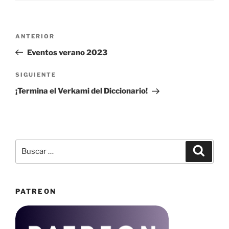
Navegación
Entrada
ANTERIOR
de
anterior:
Eventos verano 2023
entradas
Siguiente
SIGUIENTE
entrada
¡Termina el Verkami del Diccionario!
Buscar
Buscar
por:
PATREON