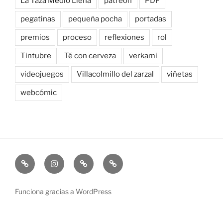
La Taza Medio Llena
patreon
PDF
pegatinas
pequeña pocha
portadas
premios
proceso
reflexiones
rol
Tintubre
Té con cerveza
verkami
videojuegos
Villacolmillo del zarzal
viñetas
webcómic
Newsletter
Instagram
Bluesky
Patreon
Funciona gracias a WordPress