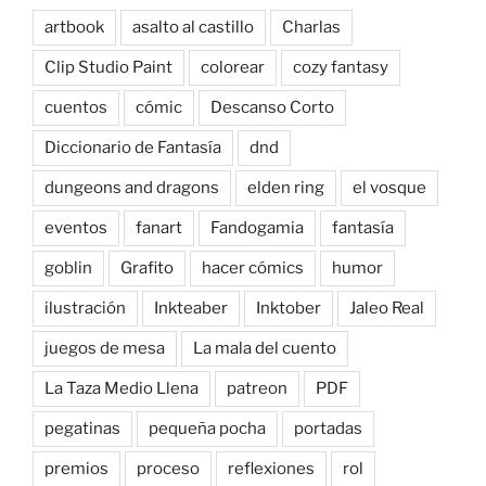
artbook
asalto al castillo
Charlas
Clip Studio Paint
colorear
cozy fantasy
cuentos
cómic
Descanso Corto
Diccionario de Fantasía
dnd
dungeons and dragons
elden ring
el vosque
eventos
fanart
Fandogamia
fantasía
goblin
Grafito
hacer cómics
humor
ilustración
Inkteaber
Inktober
Jaleo Real
juegos de mesa
La mala del cuento
La Taza Medio Llena
patreon
PDF
pegatinas
pequeña pocha
portadas
premios
proceso
reflexiones
rol