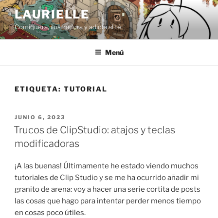
Saltar
LAURIELLE
al
Comiquera, ilustradora y adicta al té
contenido
Menú
ETIQUETA:
TUTORIAL
PUBLICADO
JUNIO 6, 2023
EL
Trucos de ClipStudio: atajos y teclas
modificadoras
¡A las buenas! Últimamente he estado viendo muchos
tutoriales de Clip Studio y se me ha ocurrido añadir mi
granito de arena: voy a hacer una serie cortita de posts
las cosas que hago para intentar perder menos tiempo
en cosas poco útiles.