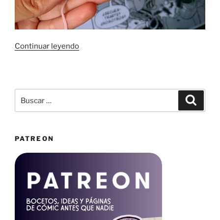
«Trucos
Continuar leyendo
de
ClipStudio:
atajos
y
Buscar
Buscar
teclas
por:
modificadoras»
PATREON