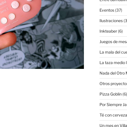
Eventos
(37)
Ilustraciones
(3
Inkteaber
(6)
Juegos de mes
La mala del cu
La taza medio l
Nada del Otro
Otros proyecto
Pizza Goblin
(6
Por Siempre J
Té con cervez
as»
Un mes en Villa