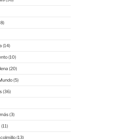
8)
a
(14)
ento
(10)
lena
(20)
 Mundo
(5)
s
(36)
)
amás
(3)
a
(11)
colmillo
(13)