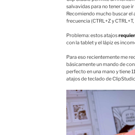
salvavidas para no tener que 
Recomiendo mucho buscar el at
frecuencia (CTRL+Z y CTRL+T, 
Problema: estos atajos
requie
con la tablet y el lápiz es inc
Para eso recientemente me 
básicamente un mando de cons
perfecto en una mano y tiene 
atajos de teclado de ClipStudio