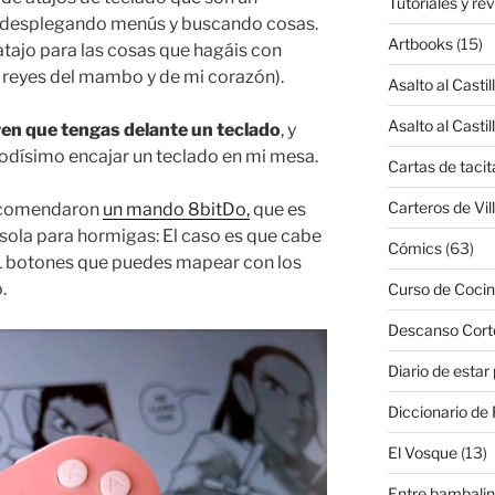
Tutoriales y re
ir desplegando menús y buscando cosas.
Artbooks
(15)
ajo para las cosas que hagáis con
reyes del mambo y de mi corazón).
Asalto al Castil
Asalto al Castil
ren que tengas delante un teclado
, y
omodísimo encajar un teclado en mi mesa.
Cartas de tacit
Carteros de Vil
recomendaron
un mando 8bitDo,
que es
ola para hormigas: El caso es que cabe
Cómics
(63)
11 botones que puedes mapear con los
.
Curso de Cocin
Descanso Cort
Diario de estar
Diccionario de 
El Vosque
(13)
Entre bambali