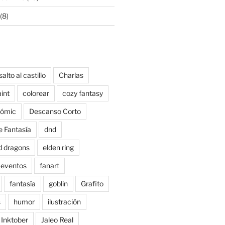
(8)
salto al castillo
Charlas
aint
colorear
cozy fantasy
ómic
Descanso Corto
e Fantasía
dnd
d dragons
elden ring
eventos
fanart
fantasía
goblin
Grafito
s
humor
ilustración
Inktober
Jaleo Real