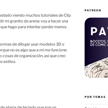
PATREON
estado viendo muchos tutoriales de Clip
ir mi granito de arena: voy a hacer una
as que hago para intentar perder menos
 formas de dibujar usar modelos 3D o
porque no es algo que a mí me funcione
o cosas de organización, así que creo
s estilos.
POR TEMAS
de atajos de teclado que son un