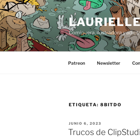
Saltar
al
LAURIELL
contenido
Comiquera, ilustradora y adicta
Patreon
Newsletter
Con
ETIQUETA:
8BITDO
PUBLICADO
JUNIO 6, 2023
EL
Trucos de ClipStudi