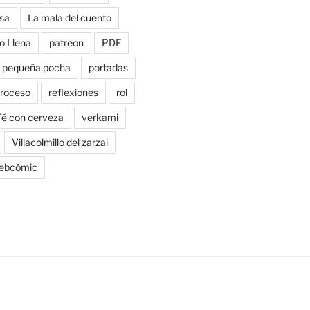
sa
La mala del cuento
o Llena
patreon
PDF
pequeña pocha
portadas
roceso
reflexiones
rol
Té con cerveza
verkami
Villacolmillo del zarzal
ebcómic