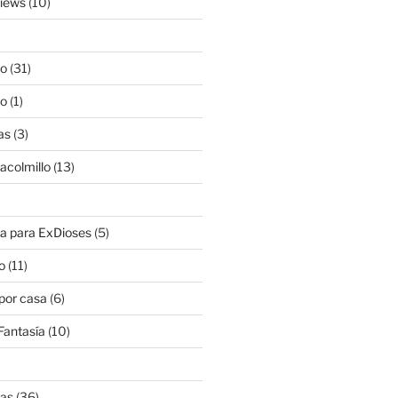
views
(10)
lo
(31)
lo
(1)
as
(3)
lacolmillo
(13)
a para ExDioses
(5)
o
(11)
 por casa
(6)
Fantasía
(10)
nas
(36)