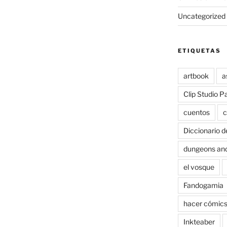
Uncategorized
ETIQUETAS
artbook
a
Clip Studio P
cuentos
c
Diccionario d
dungeons an
el vosque
Fandogamia
hacer cómic
Inkteaber