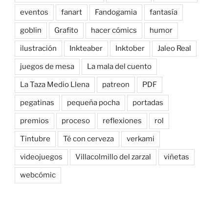
eventos
fanart
Fandogamia
fantasía
goblin
Grafito
hacer cómics
humor
ilustración
Inkteaber
Inktober
Jaleo Real
juegos de mesa
La mala del cuento
La Taza Medio Llena
patreon
PDF
pegatinas
pequeña pocha
portadas
premios
proceso
reflexiones
rol
Tintubre
Té con cerveza
verkami
videojuegos
Villacolmillo del zarzal
viñetas
webcómic