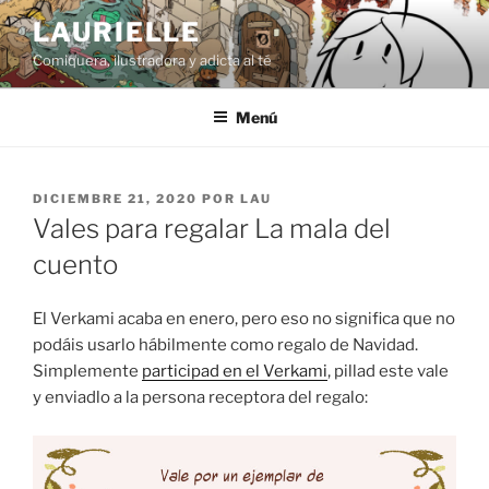
Saltar
LAURIELLE
al
Comiquera, ilustradora y adicta al té
contenido
Menú
PUBLICADO
DICIEMBRE 21, 2020
POR
LAU
EL
Vales para regalar La mala del
cuento
El Verkami acaba en enero, pero eso no significa que no
podáis usarlo hábilmente como regalo de Navidad.
Simplemente
participad en el Verkami
, pillad este vale
y enviadlo a la persona receptora del regalo: