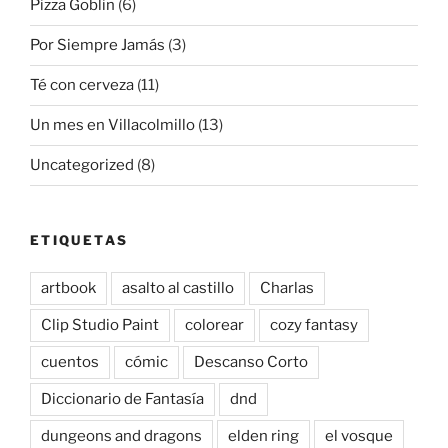
Pizza Goblin
(6)
Por Siempre Jamás
(3)
Té con cerveza
(11)
Un mes en Villacolmillo
(13)
Uncategorized
(8)
ETIQUETAS
artbook
asalto al castillo
Charlas
Clip Studio Paint
colorear
cozy fantasy
cuentos
cómic
Descanso Corto
Diccionario de Fantasía
dnd
dungeons and dragons
elden ring
el vosque