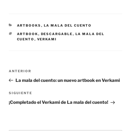
CATEGORÍAS
ARTBOOKS
,
LA MALA DEL CUENTO
ETIQUETAS
ARTBOOK
,
DESCARGABLE
,
LA MALA DEL
CUENTO
,
VERKAMI
Navegación
Entrada
ANTERIOR
de
anterior:
La mala del cuento: un nuevo artbook en Verkami
entradas
Siguiente
SIGUIENTE
entrada
¡Completado el Verkami de La mala del cuento!