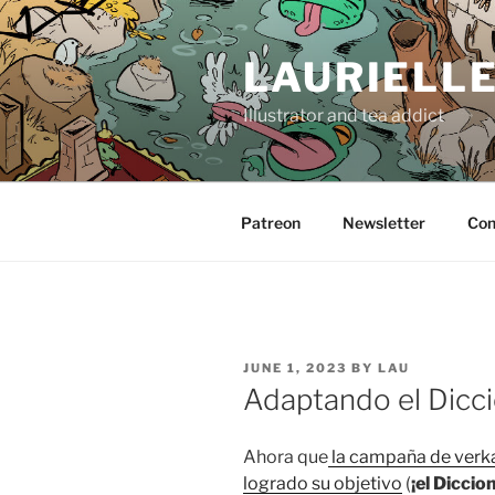
Skip
to
LAURIELL
content
Illustrator and tea addict
Patreon
Newsletter
Con
POSTED
JUNE 1, 2023
BY
LAU
ON
Adaptando el Dicci
Ahora que
la campaña de verka
logrado su objetivo
(
¡el Diccio