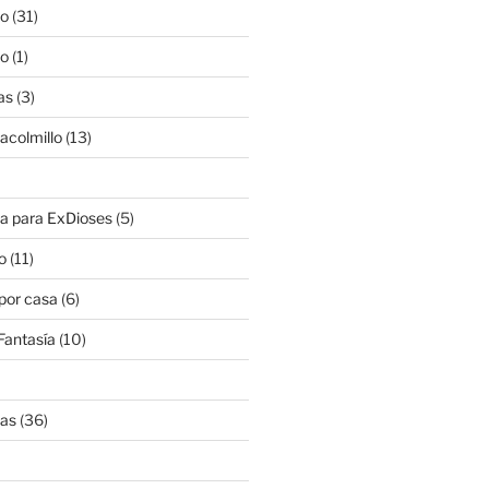
lo
(31)
lo
(1)
as
(3)
lacolmillo
(13)
a para ExDioses
(5)
o
(11)
 por casa
(6)
Fantasía
(10)
nas
(36)