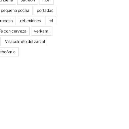
pequeña pocha
portadas
roceso
reflexiones
rol
Té con cerveza
verkami
Villacolmillo del zarzal
ebcómic