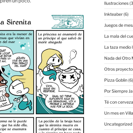
spiren un poco.
Ilustraciones
(3
Inkteaber
(6)
Juegos de mes
La mala del cu
La taza medio l
Nada del Otro
Otros proyecto
Pizza Goblin
(6
Por Siempre J
Té con cervez
Un mes en Villa
Uncategorized