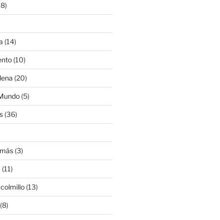
8)
a
(14)
ento
(10)
lena
(20)
 Mundo
(5)
s
(36)
)
amás
(3)
a
(11)
colmillo
(13)
(8)