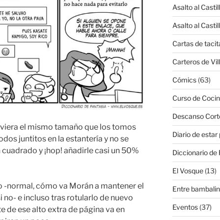
Asalto al Castil
Asalto al Castil
Cartas de tacit
Carteros de Vil
Cómics
(63)
Curso de Cocin
Descanso Cort
uviera el mismo tamaño que los tomos
Diario de estar
dos juntitos en la estantería y no se
n cuadrado y ¡hop! añadirle casi un 50%
Diccionario de 
El Vosque
(13)
o -normal, cómo va Morán a mantener el
Entre bambali
i no- e incluso tras rotularlo de nuevo
Eventos
(37)
e de ese alto extra de página va en