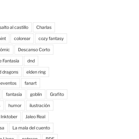
salto al castillo
Charlas
aint
colorear
cozy fantasy
ómic
Descanso Corto
e Fantasía
dnd
d dragons
elden ring
eventos
fanart
fantasía
goblin
Grafito
s
humor
ilustración
Inktober
Jaleo Real
sa
La mala del cuento
o Llena
patreon
PDF