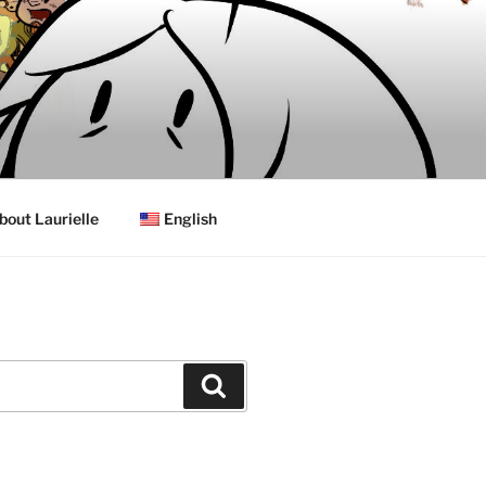
bout Laurielle
English
Search