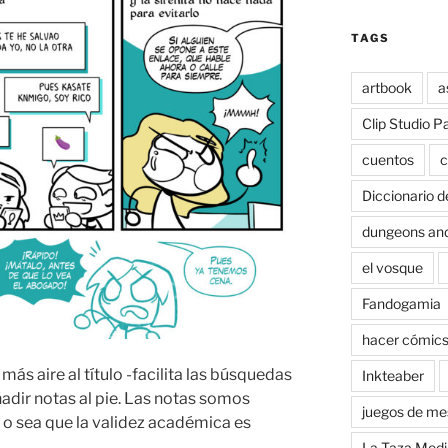
TAGS
artbook
a
Clip Studio P
cuentos
c
Diccionario d
dungeons an
el vosque
Fandogamia
hacer cómic
 más aire al título -facilita las búsquedas
Inkteaber
adir notas al pie. Las notas somos
juegos de me
 o sea que la validez académica es
La Taza Medi