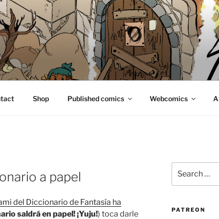
E
tact
Shop
Published comics
Webcomics
A
Search
onario a papel
for:
mi del Diccionario de Fantasía ha
PATREON
nario saldrá en papel! ¡Yuju!
) toca darle