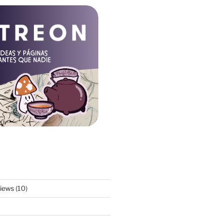
views
(10)