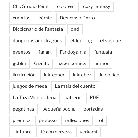
Clip Studio Paint
colorear
cozy fantasy
cuentos
cómic
Descanso Corto
Diccionario de Fantasía
dnd
dungeons and dragons
elden ring
el vosque
eventos
fanart
Fandogamia
fantasía
goblin
Grafito
hacer cómics
humor
ilustración
Inkteaber
Inktober
Jaleo Real
juegos de mesa
La mala del cuento
La Taza Medio Llena
patreon
PDF
pegatinas
pequeña pocha
portadas
premios
proceso
reflexiones
rol
Tintubre
Té con cerveza
verkami