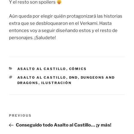
Y el resto son spoilers
Aún queda por elegir quién protagonizará las historias
extra que se desbloquearon en el Verkami. Hasta
entonces voy a seguir diseñando estos y el resto de
personajes. ¡Saludete!
CATEGORIES
ASALTO AL CASTILLO
,
CÓMICS
TAGS
ASALTO AL CASTILLO
,
DND
,
DUNGEONS AND
DRAGONS
,
ILUSTRACIÓN
Post
Previous
PREVIOUS
navigation
Post
Conseguido todo Asalto al Castillo… ¡y más!