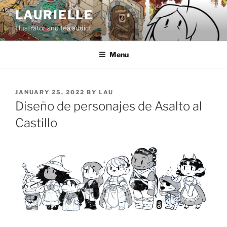
Skip
LAURIELLE
to
Illustrator and tea addict
content
Menu
POSTED
JANUARY 25, 2022
BY
LAU
ON
Diseño de personajes de Asalto al
Castillo