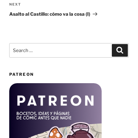
Next
NEXT
Post
Asalto al Castillo: cómo va la cosa (I)
Search
Search
for:
PATREON